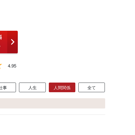
4.95
仕事
人生
人間関係
全て