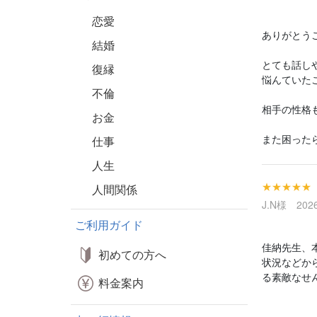
恋愛
ありがとう
結婚
とても話し
復縁
悩んていた
不倫
相手の性格
お金
また困った
仕事
人生
★★★★★
人間関係
J.N様 2026
ご利用ガイド
佳納先生、
初めての方へ
状況などか
る素敵なせ
料金案内