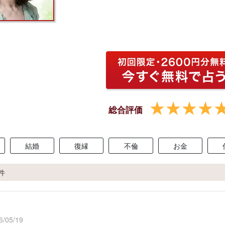
総合評価
結婚
復縁
不倫
お金
2件
/05/19