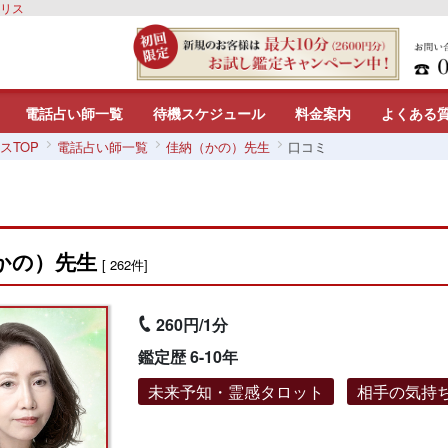
カリス
電話占い師一覧
待機スケジュール
料金案内
よくある
スTOP
電話占い師一覧
佳納（かの）先生
口コミ
かの）先生
[ 262件]
260円/1分
鑑定歴 6-10年
未来予知・霊感タロット
相手の気持