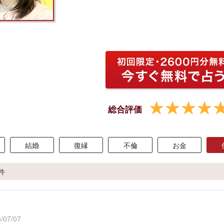
総合評価
結婚
復縁
不倫
お金
2件
/07/07