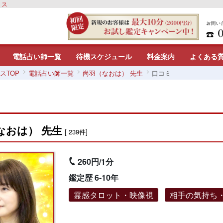
リス
電話占い師一覧
待機スケジュール
料金案内
よくある
スTOP
電話占い師一覧
尚羽（なおは） 先生
口コミ
なおは） 先生
[ 239件]
260円/1分
鑑定歴 6-10年
霊感タロット・映像視
相手の気持ち