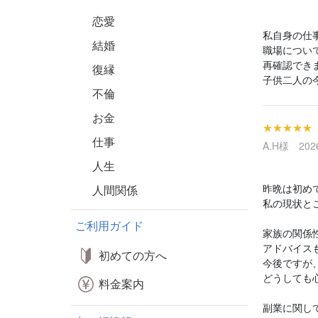
恋愛
私自身の仕
結婚
職場につい
再確認でき
復縁
子供二人の
不倫
お金
★★★★★
仕事
A.H様 2026
人生
昨晩は初め
人間関係
私の現状と
ご利用ガイド
家族の関係
アドバイス
初めての方へ
今後ですが
どうしても
料金案内
副業に関し