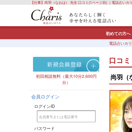
【仕事】尚羽（なおは） 先生 口コミ(1ページ目) ｜電話占いカ
初めての方へ
電話占いカリ
口コミ
尚羽（
初回相談無料（最大10分2,600円
分）
会員ログイン
ログインID
パスワード