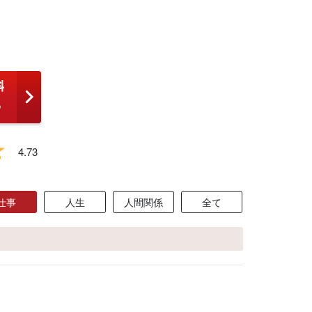
4.73
仕事
人生
人間関係
全て