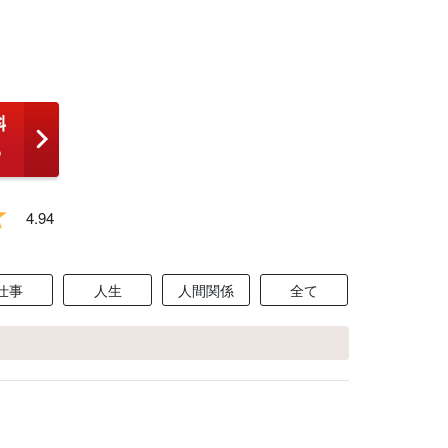
4.94
仕事
人生
人間関係
全て