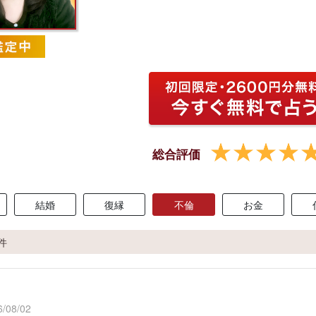
総合評価
結婚
復縁
不倫
お金
4件
/08/02