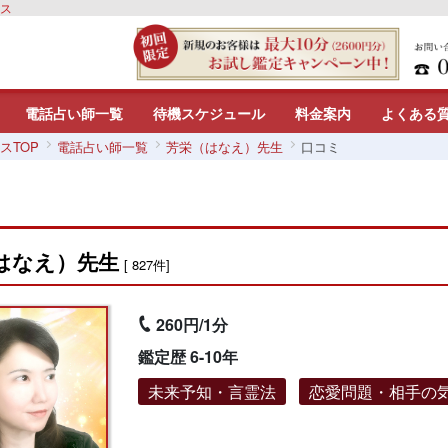
リス
電話占い師一覧
待機スケジュール
料金案内
よくある
スTOP
電話占い師一覧
芳栄（はなえ）先生
口コミ
はなえ）先生
[ 827件]
260円/1分
鑑定歴 6-10年
未来予知・言霊法
恋愛問題・相手の