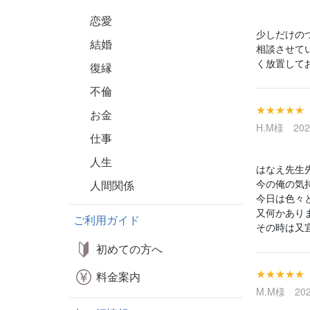
恋愛
少しだけの
結婚
相談させて
く放置して
復縁
不倫
★★★★★
お金
H.M様 2026
仕事
人生
はなえ先生
今の俺の気
人間関係
今日は色々
又何かあり
ご利用ガイド
その時は又
初めての方へ
★★★★★
料金案内
M.M様 2025