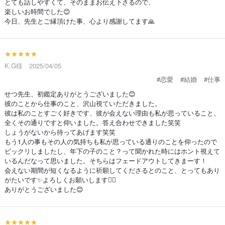
とても話しやすくて、そのままお伝え下さるので、
楽しいお時間でした😊
今日、先生とご縁頂けた事、心より感謝してます🙏
★★★★★
K.G様 2025/04/05
#恋愛
#結婚
#仕事
せつ先生、初鑑定ありがとうございました😊
彼のことから仕事のこと、沢山視ていただきました。
彼は私のことすごく好きです、彼が会えない理由も私が思っていること、
全くその通りですと仰いました。答え合わせできました笑笑
しょうがないから待ってあげます笑笑
もう1人の事もその人の気持ちも私が思っている通りのことを仰ったので
ビックリしましたし、年下の子のこと？って聞かれた時にはホント視えて
いるんだなって思いました。そちらはフェードアウトしてきまーす！
会えない期間が短くなるように祈願してくださるとのこと、とってもあり
がたいです✨よろしくお願いします🙇‍♀️
ありがとうございました😊
★★★★★