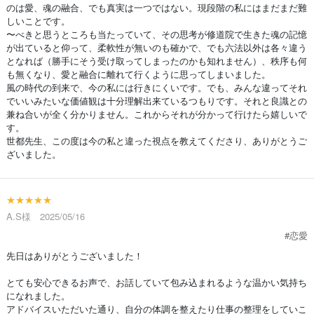
のは愛、魂の融合、でも真実は一つではない。現段階の私にはまだまだ難
しいことです。
〜べきと思うところも当たっていて、その思考が修道院で生きた魂の記憶
が出ていると仰って、柔軟性が無いのも確かで、でも六法以外は各々違う
となれば（勝手にそう受け取ってしまったのかも知れません）、秩序も何
も無くなり、愛と融合に離れて行くように思ってしまいました。
風の時代の到来で、今の私には行きにくいです。でも、みんな違ってそれ
でいいみたいな価値観は十分理解出来ているつもりです。それと良識との
兼ね合いが全く分かりません。これからそれが分かって行けたら嬉しいで
す。
世都先生、この度は今の私と違った視点を教えてくださり、ありがとうご
ざいました。
★★★★★
A.S様 2025/05/16
#恋愛
先日はありがとうございました！
とても安心できるお声で、お話していて包み込まれるような温かい気持ち
になれました。
アドバイスいただいた通り、自分の体調を整えたり仕事の整理をしていこ