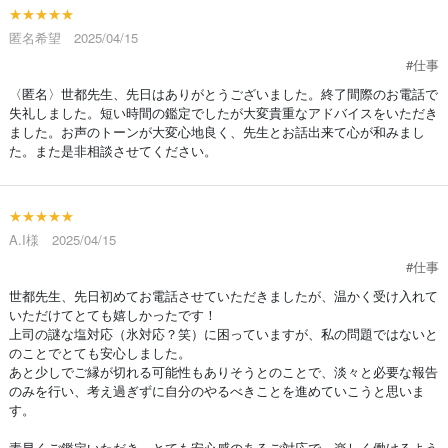
★★★★★
匿名希望 2025/04/15
#仕事
〈匿名〉世都先生、先日はありがとうございました。終了間際のお電話で
失礼しました。短い時間の鑑定でしたが大変貴重なアドバイスをいただき
ました。お声のトーンが大変心地良く、先生とお話出来て心が和みまし
た。また是非相談させてください。
★★★★★
A.I様 2025/04/15
#仕事
世都先生、先日初めてお電話させていただきましたが、温かく受け入れて
いただけてとても嬉しかったです！
上司の謎な塩対応（氷対応？笑）に困っていますが、私の問題ではないと
のことでとても安心しました。
あと少しでご縁が切れる可能性もありそうとのことで、淡々と必要な報告
のみを行い、考え過ぎずに自分のやるべきことを進めていこうと思いま
す。
素早くご鑑定いただき、とても安心感のあるご対応で、楽しく働けるよう