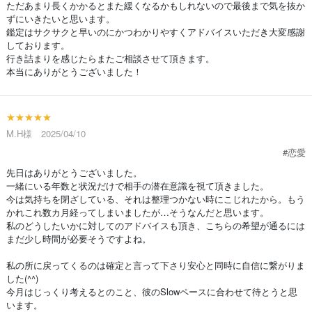
ただあまり長くかかるとまた緩くなるかもしれないので最後まで気を抜か
ずにいきたいと思います。
鑑定はサクサクと早いのにかつわかりやすくアドバイスいただき大変感謝
しております。
行き詰まりを感じたらまたご相談させて頂きます。
本当にありがとうございました！
★★★★★
M.H様 2025/04/10
#恋愛
先日はありがとうございました。
一緒にいる年数と状況だけで相手の潜在意識を視て頂きました。
今は気持ちを閉ざしている、それは整理つかない時にこじれたから。もう
かれこれ数カ月経ってしまいましたが…そうなんだと思います。
私のどうしたいかに対してのアドバイスも頂き、こちらの希望が通るには
まだ少し時間が必要そうですよね。
私の所に戻ってくるのは確定と言って下さり安心と同時に自信に繋がりま
した(^^)
今月はじっくり考えるとのこと、彼のSlowペースに合わせて待とうと思
います。