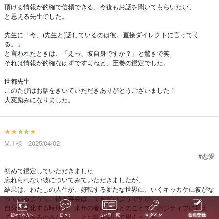
頂ける情報が的確で信頼できる、今後もお話を聞いてもらいたい、
と思える先生でした。
先生に「今、(先生と)話しているのは彼。直接ダイレクトに言ってく
る。」
と言われたときは、「えっ、彼自身ですか？」と驚きで笑
それは情報が的確なはずですよねと、圧巻の鑑定でした。
世都先生
このたびはお話をきいていただきありがとうございました！
大変励みになりました。
★★★★★
M.T様 2025/04/02
#恋愛
初めて鑑定していただきました
忘れられない彼についてみていただきましたが、
結果は、わたしの人生が、好転する新たな世界に、いくキッカケに彼がな
っているようで、彼と再会は、できないようですが、、
自分が変化する時期が、来年の春にあるとのことで、ポジティブに捉え
て、前進あるのみかな、、とお話を聞いて思えました