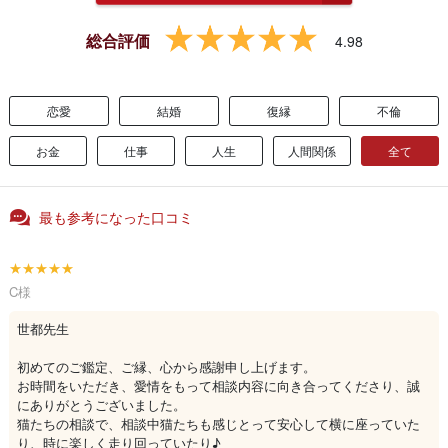
総合評価
4.98
恋愛
結婚
復縁
不倫
お金
仕事
人生
人間関係
全て
最も参考になった口コミ
★★★★★
C様
世都先生
初めてのご鑑定、ご縁、心から感謝申し上げます。
お時間をいただき、愛情をもって相談内容に向き合ってくださり、誠
にありがとうございました。
猫たちの相談で、相談中猫たちも感じとって安心して横に座っていた
り、時に楽しく走り回っていたり♪