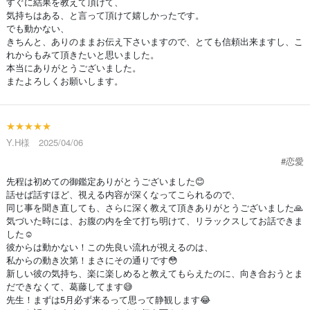
すぐに結果を教えて頂けて、
気持ちはある、と言って頂けて嬉しかったです。
でも動かない、
きちんと、ありのままお伝え下さいますので、とても信頼出来ますし、こ
れからもみて頂きたいと思いました。
本当にありがとうございました。
またよろしくお願いします。
★★★★★
Y.H様 2025/04/06
#恋愛
先程は初めての御鑑定ありがとうございました😊
話せば話すほど、視える内容が深くなってこられるので、
同じ事を聞き直しても、さらに深く教えて頂きありがとうございました🙏
気づいた時には、お腹の内を全て打ち明けて、リラックスしてお話できま
した☺️
彼からは動かない！この先良い流れが視えるのは、
私からの動き次第！まさにその通りです😳
新しい彼の気持ち、楽に楽しめると教えてもらえたのに、向き合おうとま
だできなくて、葛藤してます😅
先生！まずは5月必ず来るって思って静観します😂