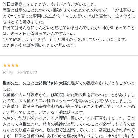
昨日は鑑定していただき、ありがとうございました。
恋愛と仕事のことについて相談させていただいたのですが、「お仕事のこ
とで〜｣と言った瞬間に先生から「今しんどいよね｣と言われ、泣きそうに
なりとても驚きました。
自分ではそんなにしんどいと感じていませんでしたが、涙が出るってこと
は、きっと何か溜まってたんですよね…
1人で解決しようとせず、もっと周りの人を頼っていくようにします。
また何かあればお願いしたいと思います。
★★★★
R.T様 2025/05/22
世都先生、先ほどは待機時刻を大幅に過ぎての鑑定をありがとうございま
した。
以前他の占い師数名から、修道院に居た過去世を言われたことがありまし
たので、大天使ミカエル様のメッセージを尋ねたくお電話いたしました。
お言葉は、多分私の潜在意識の魂が言っていることを教えてくださったの
だと思っています。どことなく腑に落ちます。
先生のご説明が分かるところと理解し難いところが正直ありました。日本
人として今世生まれ、特有の美徳だと思っていることが必ずしもそうでは
ないとの視点を言われ、現段階では困惑しています。常識は人それぞれで
すが、良識とは何の為にあるのかと模索が始まりました。神々が目指すも