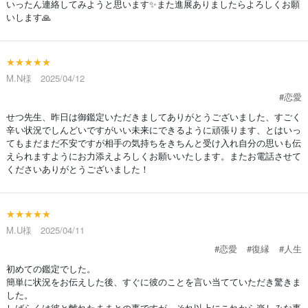
いったん連絡してみようと思います✨また進展ありましたらよろしくお願
いします🙏
★★★★★
M.N様 2025/04/12
#恋愛
せつ先生、昨日は御鑑定いただきましてありがとうございました、すごく
辛い状況でしんどいですがいい未来にできるように頑張ります、とはいっ
てもまだまだ不安ですが相手の気持ちをきちんと受け入れ自分の思いも伝
えられますようにお力添えよろしくお願いいたします。またお電話させて
くださいありがとうございました！
★★★★★
M.U様 2025/04/11
#恋愛
#復縁
#人生
初めての鑑定でした。
簡単に状況をお伝えした後、すぐに彼のことを言い当てていただき驚きま
した。
しばらくは彼と離れたままとの事ですが、それ以上にこれから楽しみな事