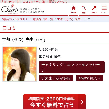
世都（せつ）先生 口コミ(1ページ目) ｜電話占いカリス
電話占いカリスTOP
電話占い師一覧
世都（せつ）先生
口コミ
口コミ
世都（せつ）先生
[ 677件]
260円/1分
鑑定歴 6-10年
チャネリング・エンジェルメッセー
ジ
近未来・状況好転
的確で頼れる