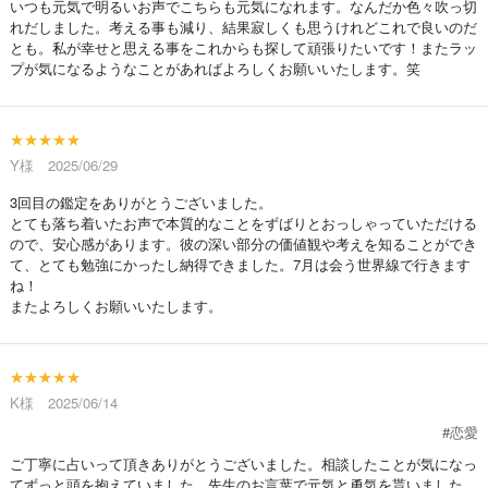
いつも元気で明るいお声でこちらも元気になれます。なんだか色々吹っ切
れだしました。考える事も減り、結果寂しくも思うけれどこれで良いのだ
とも。私が幸せと思える事をこれからも探して頑張りたいです！またラッ
プが気になるようなことがあればよろしくお願いいたします。笑
★★★★★
Y様 2025/06/29
3回目の鑑定をありがとうございました。
とても落ち着いたお声で本質的なことをずばりとおっしゃっていただける
ので、安心感があります。彼の深い部分の価値観や考えを知ることができ
て、とても勉強にかったし納得できました。7月は会う世界線で行きます
ね！
またよろしくお願いいたします。
★★★★★
K様 2025/06/14
#恋愛
ご丁寧に占いって頂きありがとうございました。相談したことが気になっ
てずっと頭を抱えていました。先生のお言葉で元気と勇気を貰いました。