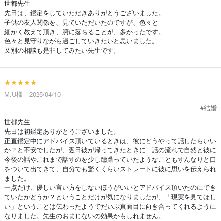
世都先生
先日は、鑑定をしていただきありがとうございました。
子供の友人関係を、見ていただいたのですが、色々と
細かく教えて頂き、腑に落ちることが、多かったです。
色々と見守りながら過ごしていきたいと思いました。
又別の相談も是非してみたい先生です。
★★★★★
M.U様 2025/04/10
#結婚
世都先生
先日は初鑑定ありがとうございました。
正直鑑定中にアドバイス頂いているときは、彼にどうやって話したらいい
か？と不安でしたが、翌日彼が帰ってきたときに、話の流れで自然と彼に
今後の話やこれまで話すのを少し躊躇っていたようなこともすんなりと口
をついて出てきて、自分でも驚くくらいストレートに彼に思いを伝えられ
ました。
一点だけ、優しい言い方をしないほうがいいとアドバイス頂いたのにでき
ていたかどうか？ということだけが気になりましたが、「現実を見てほし
い」ということは伝わったようでだいぶ真面目に向き合ってくれるように
なりました。先生のおまじないの効果かもしれません。