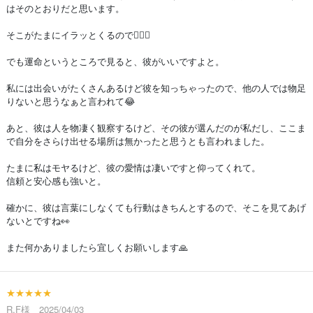
はそのとおりだと思います。
そこがたまにイラッとくるので🤷🏼‍♂
でも運命というところで見ると、彼がいいですよと。
私には出会いがたくさんあるけど彼を知っちゃったので、他の人では物足
りないと思うなぁと言われて😂
あと、彼は人を物凄く観察するけど、その彼が選んだのが私だし、ここま
で自分をさらけ出せる場所は無かったと思うとも言われました。
たまに私はモヤるけど、彼の愛情は凄いですと仰ってくれて。
信頼と安心感も強いと。
確かに、彼は言葉にしなくても行動はきちんとするので、そこを見てあげ
ないとですね👀
また何かありましたら宜しくお願いします🙏
★★★★★
R.F様 2025/04/03