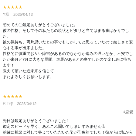
★★★★★
Y様 2025/04/13
初めてのご鑑定ありがとうございました。
彼の性格、そして今の私たちの現状とピタリと当てはまる事ばかりでし
た。
彼の気持ち、両片思いだとの事でもしかしてと思っていたので嬉しさと安
心する事が出来ました。
性格的に慎重でお互い障害があるのでなかなか進みの遅いなか、不安でし
たが来月と7月に大きな展開、進展があるとの事でしたので楽しみに待ち
ます！
教えて頂いた近未来を信じて…
またよろしくお願いします。
★★★★★
R.T様 2025/04/12
#恋愛
先日は鑑定ありがとうございました！
鑑定スピードが早く、あれこれ聞いてしまいすみません💦
的確に相談に対して答えていただいた姿が印象的でした！彼からは私から