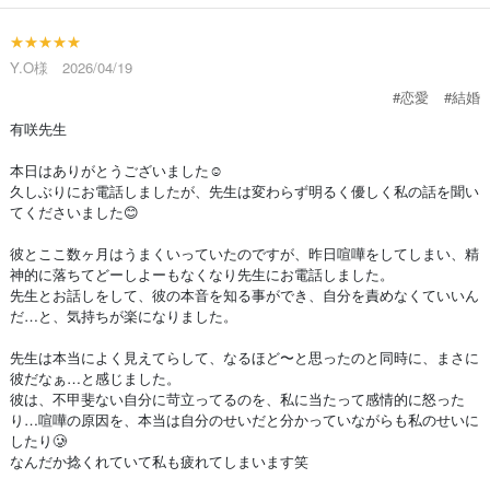
★★★★★
Y.O様 2026/04/19
#恋愛
#結婚
有咲先生
本日はありがとうございました☺️
久しぶりにお電話しましたが、先生は変わらず明るく優しく私の話を聞い
てくださいました😊
彼とここ数ヶ月はうまくいっていたのですが、昨日喧嘩をしてしまい、精
神的に落ちてどーしよーもなくなり先生にお電話しました。
先生とお話しをして、彼の本音を知る事ができ、自分を責めなくていいん
だ…と、気持ちが楽になりました。
先生は本当によく見えてらして、なるほど〜と思ったのと同時に、まさに
彼だなぁ…と感じました。
彼は、不甲斐ない自分に苛立ってるのを、私に当たって感情的に怒った
り…喧嘩の原因を、本当は自分のせいだと分かっていながらも私のせいに
したり🥲
なんだか捻くれていて私も疲れてしまいます笑