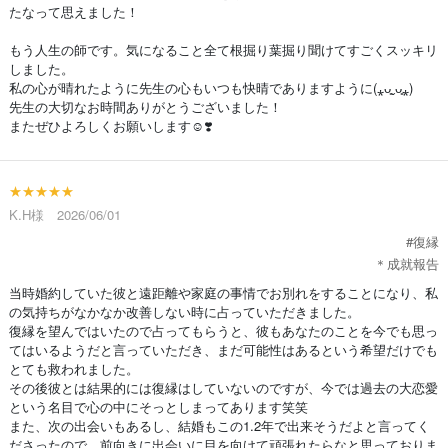
たなって思えました！
もう人生の師です。気になること全て根掘り葉掘り聞けてすごくスッキリ
しました。
私の心が晴れたように先生の心もいつも快晴でありますように(⁎ᴗ͈ˬᴗ͈⁎)
先生の大切なお時間ありがとうございました！
またぜひよろしくお願いします☺️❣️
★★★★★
K.H様 2026/06/01
#復縁
＊成就報告
当時婚約していた彼と遠距離や家庭の事情でお別れをすることになり、私
の気持ちがなかなか改善しない時に占っていただきました。
復縁を望んではいたので占ってもらうと、彼もあなたのことを今でも思っ
てはいるようだと言っていただき、まだ可能性はあるという希望だけでも
とても救われました。
その後彼とは結果的には復縁はしていないのですが、今では過去の大恋愛
という名目で心の中にそっとしまってあります笑笑
また、次の出会いもあるし、結婚もこの1.2年で出来そうだよと言ってく
ださったので、前向きに出会いに目を向けて頑張れたらなと思っておりま