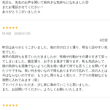
先日も、先生のお声を聞いて前向きな気持ちになれました😊
またお電話させてください！
ありがとうございました☺️
★★★★★
M.A様 2026/01/25
#恋愛
昨日はありがとうございました。他の方の口コミ通り、明るく話やすい先
生でした。
相手の気持ちを見ていただきましたが、性格や行動がその通りすぎて笑っ
てしまいました。鑑定通り、お子さま過ぎて困ります。私も先読みして、
彼の気持ちを逆撫でないように気を使い過ぎて何でも言うことを聞いてき
たツケですね。長い付き合いなので情もありますので忘れて…次の人とは
今はならないのですが、もう少し周りをよく見たり、アプリの登録なども
視野に入れてみます（笑）
アドバイスもいただき、少し前に進めていこうと思いました。
また、お話聞いてください。よろしくお願いいたします。
★★★★★