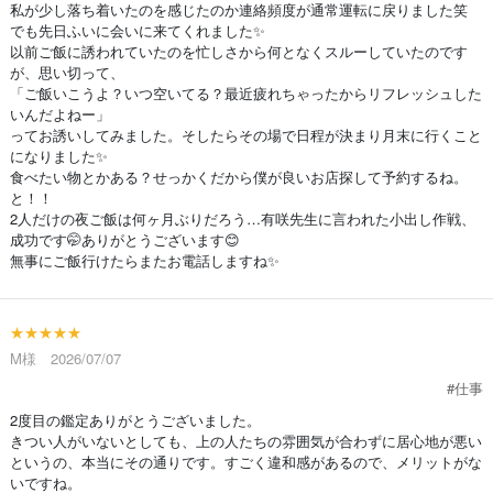
私が少し落ち着いたのを感じたのか連絡頻度が通常運転に戻りました笑
でも先日ふいに会いに来てくれました✨
以前ご飯に誘われていたのを忙しさから何となくスルーしていたのです
が、思い切って、
「ご飯いこうよ？いつ空いてる？最近疲れちゃったからリフレッシュした
いんだよねー」
ってお誘いしてみました。そしたらその場で日程が決まり月末に行くこと
になりました✨
食べたい物とかある？せっかくだから僕が良いお店探して予約するね。
と！！
2人だけの夜ご飯は何ヶ月ぶりだろう…有咲先生に言われた小出し作戦、
成功です🤭ありがとうございます😊
無事にご飯行けたらまたお電話しますね✨
★★★★★
M様 2026/07/07
#仕事
2度目の鑑定ありがとうございました。
きつい人がいないとしても、上の人たちの雰囲気が合わずに居心地が悪い
というの、本当にその通りです。すごく違和感があるので、メリットがな
いですね。