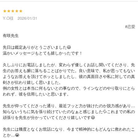
★★★★★
Y.O様 2026/01/31
#恋愛
有咲先生
先日は鑑定ありがとうございました😃
温かいメッセージもとても嬉しかったです！
久しぶりにお電話しましたが、変わらず優しくお話し聞いてくださり、先
生のお答えも腑に落ちることばかりでた。良い意味で、私が思ってもない
ようなお答えを頂けてホッとしましたし、彼の真面目さや私に対しての真
剣さが伝わり嬉しく思いました。
例の女性とは本当に何もないとの事なので、ラインなどのやり取りにとら
われず、彼を信用したいと思います。
先生が仰ってくださった通り、最近フッと力が抜けたのか脱力感があり…
知らないうちに気を張り続けていたのなぁと感じました💦これまでの私の
頑張りを先生が分かっていてくださり嬉しいです😃
先生には幾度となくお世話になり、今まで精神的にもどんなに救われたこ
とか…😭