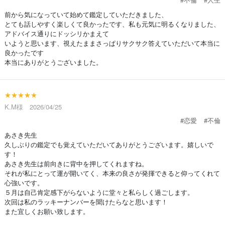
前から気になっていて始めて鑑定していただきました、
とても話しやすく楽しくて良かったです、私も元気に明るくなりました、
アドバイス通りにドッシリかまえて
いようと思います、視えたままさっぱりサクサク答えていただいて本当に
良かったです
本当にありがとうございました。
★★★★★
K.M様 2026/04/25
#恋愛
#不倫
あさき先生
久しぶりの鑑定でも覚えていただいてありがとうございます。嬉しいで
す！
あさき先生は前向きに背中を押してくれますね。
それが私にとって運が開いてく、本来の良さが発揮できると仰ってくれて
心強いです。
５月は自己肯定感下がらないように堂々と私らしく過ごします。
次回は私のラッキーナンバーを聞けたらなと思います！
また宜しくお願い致します。