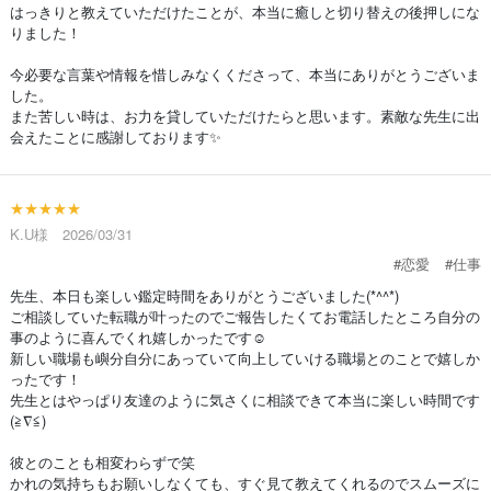
はっきりと教えていただけたことが、本当に癒しと切り替えの後押しにな
りました！
今必要な言葉や情報を惜しみなくくださって、本当にありがとうございま
した。
また苦しい時は、お力を貸していただけたらと思います。素敵な先生に出
会えたことに感謝しております✨
★★★★★
K.U様 2026/03/31
#恋愛
#仕事
先生、本日も楽しい鑑定時間をありがとうございました(*^^*)
ご相談していた転職が叶ったのでご報告したくてお電話したところ自分の
事のように喜んでくれ嬉しかったです☺️
新しい職場も嶼分自分にあっていて向上していける職場とのことで嬉しか
ったです！
先生とはやっぱり友達のように気さくに相談できて本当に楽しい時間です
(≧∇≦)
彼とのことも相変わらずで笑
かれの気持ちもお願いしなくても、すぐ見て教えてくれるのでスムーズに