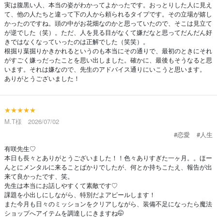
実は腹黒い人、本当の姿がわかってよかったです。おっとりした人に見え
て、他の人たちと違って下の人から頼られるタイプです。その立場が嬉し
かったのですね。頭の中がお花畑なのかと思っていたので、そこは見立て
が逆でした（笑）。ただ、人を見る目がなくて嫌だなと思ってだんだん好
きではなくなっていったのは正解でした（笑笑）。
根掘り葉掘りかきかれるというのも本当にその通りで、最初のときにそれ
がすごく嫌っだったことを思い出しました。確かに、最後もそうなると思
います。それは嫌なので、先生のアドバイス通りにいこうと思います。
ありがとうございました！
★★★★★
M.T様 2026/07/02
#恋愛
#人生
有咲先生♡
本日も長々とありがとうございました！！色々ありすぎた一ヶ月。。ほー
んとにメンタルに来ることばかりでしたが、何とか持ちこたえ、報告が出
来て良かったです、笑。
先生は本当にお話しやすくて素敵です♡
課題を小出しにしながら、特別だよアピールします！
また今月も日々のミッションをクリアしながら、装備不足になったら魔法
ショップへアイテムを調達しにきますね🤭