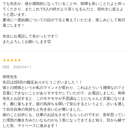
でも先生が、彼が感情的になっていることや、喧嘩も良いことだよと仰っ
てくださり、またこれで2人の絆がより深くなるんだと、前向きに捉えよ
うと思います。
夏頃に一度結婚についての話がでると教えていただき、楽しみにして毎日
過ごします！
先生にお電話して良かったです♡
またよろしくお願いします😊
★★★★★
M様 2026/04/11
有咲先生
先日は2回目の鑑定ありがとうございました！！
彼との関係というか私のマインドが変わり、これはどういう感情なの？と
言葉にできないことがありモヤモヤしていたので、お電話しました。有咲
先生とお話すると、このモヤモヤが不思議なことにちゃんと言葉になりま
す。腑に落ちます。彼の気持ちを聞いて安心するというより、占いを通し
て自分自身の気持ちと向き合い心が整いました。
彼のこと以外にも、仕事のお話をさせてもらったのですが、長年思ってい
た理想の働き方みたいなものがもう形になってきてると知り、目から鱗で
した笑。マイペースに進みます！