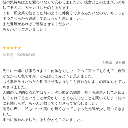
彼の気持ちはまだ変わりなくで安心しましたが、彼女とこのままズルズル
してるのに、ガッカリしたのもあります。
でも、私次第で彼とまた前のように仲良くできるみたいなので、ちょっと
ずつこちらから連絡してみようかと思いました。
また進展があればご連絡させてください。
ありがとうございました！
★★★★★
M.S様 2026/02/09
#復縁
#不倫
先生に一緒に頑張ろうよ！！勿体なくない！？って言ってもらえて、自信
がなかった私ですが、がんばってみようと思えました。
もう無理そうだったら期待させるようなこと言わないよ、の言葉もとても
刺さりました。
人間の心理的な流れではなく、占い鑑定の結果、視える結果としてお伝え
してくれてるということが分かり、とても失礼なことを聞いてしまったの
にも関わらず、ちゃんと教えてくださって安心しました。
明るい声に、私もいつの間にか無くなってしまった元気が少し湧いてきま
した。
本当に救われました、ありがとうございました。