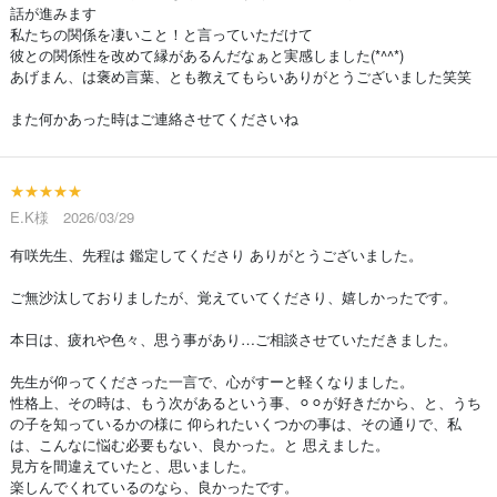
話が進みます
私たちの関係を凄いこと！と言っていただけて
彼との関係性を改めて縁があるんだなぁと実感しました(*^^*)
あげまん、は褒め言葉、とも教えてもらいありがとうございました笑笑
また何かあった時はご連絡させてくださいね
★★★★★
E.K様 2026/03/29
有咲先生、先程は 鑑定してくださり ありがとうございました。
ご無沙汰しておりましたが、覚えていてくださり、嬉しかったです。
本日は、疲れや色々、思う事があり…ご相談させていただきました。
先生が仰ってくださった一言で、心がすーと軽くなりました。
性格上、その時は、もう次があるという事、⚪︎⚪︎が好きだから、と、うち
の子を知っているかの様に 仰られたいくつかの事は、その通りで、私
は、こんなに悩む必要もない、良かった。と 思えました。
見方を間違えていたと、思いました。
楽しんでくれているのなら、良かったです。