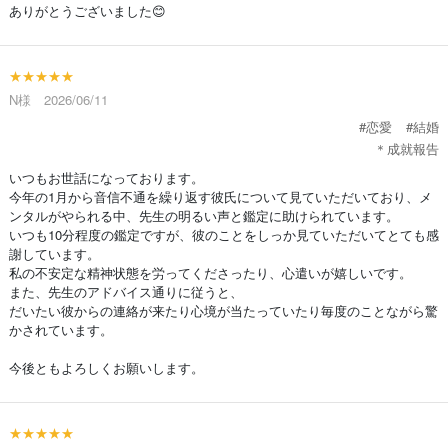
ありがとうございました😊
★★★★★
N様 2026/06/11
#恋愛
#結婚
＊成就報告
いつもお世話になっております。
今年の1月から音信不通を繰り返す彼氏について見ていただいており、メ
ンタルがやられる中、先生の明るい声と鑑定に助けられています。
いつも10分程度の鑑定ですが、彼のことをしっか見ていただいてとても感
謝しています。
私の不安定な精神状態を労ってくださったり、心遣いが嬉しいです。
また、先生のアドバイス通りに従うと、
だいたい彼からの連絡が来たり心境が当たっていたり毎度のことながら驚
かされています。
今後ともよろしくお願いします。
★★★★★