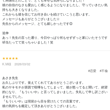
く関係性とのことで、とても幸せな気持ちになりました！
彼の自信のなさも愛おしく感じるようになりましたし、守っていきたい気
持ちも大きくなりました。
これからも彼を信じてお付き合いを続けていこうと思います。
メッセージもありがとうございました☆
先生からのメッセージ、とても嬉しかったです😊
追伸
あっ！先生の言った通り、今日やっぱり何もせずずっと家にいたそうです
🤣当たってて笑っちゃいました！笑
★★★★★
K.M様 2026/03/02
#恋愛
#不倫
あさき先生
お久しぶりです。覚えてくれててありがとうございます。
私のヤキモチが原因で喧嘩をしてしまって、彼が怒ってると聞いて、絶望
的になり、『もういいや』と言ってしまいました。失礼して申し訳ござい
ませんでした。
『もういいや』は現状から目を背けたくての言葉です。
彼の気持ちを鑑定して頂きありがとうございました。