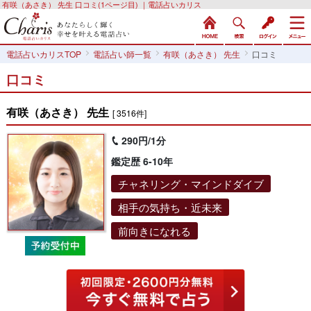
有咲（あさき） 先生 口コミ(1ページ目) ｜電話占いカリス
電話占いカリスTOP
電話占い師一覧
有咲（あさき） 先生
口コミ
口コミ
有咲（あさき） 先生
[ 3516件]
290円/1分
鑑定歴 6-10年
チャネリング・マインドダイブ
相手の気持ち・近未来
前向きになれる