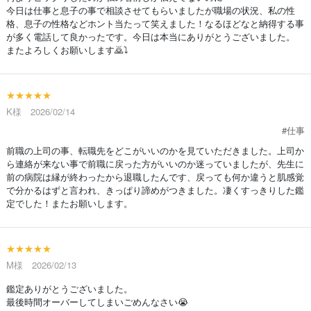
今日は仕事と息子の事で相談させてもらいましたが職場の状況、私の性
格、息子の性格などホント当たって笑えました！なるほどなと納得する事
が多く電話して良かったです。今日は本当にありがとうございました。
またよろしくお願いします🙇⤵️
★★★★★
K様 2026/02/14
#仕事
前職の上司の事、転職先をどこがいいのかを見ていただきました。上司か
ら連絡が来ない事で前職に戻った方がいいのか迷っていましたが、先生に
前の病院は縁が終わったから退職したんです、戻っても何か違うと肌感覚
で分かるはずと言われ、きっぱり諦めがつきました。凄くすっきりした鑑
定でした！またお願いします。
★★★★★
M様 2026/02/13
鑑定ありがとうございました。
最後時間オーバーしてしまいごめんなさい😭