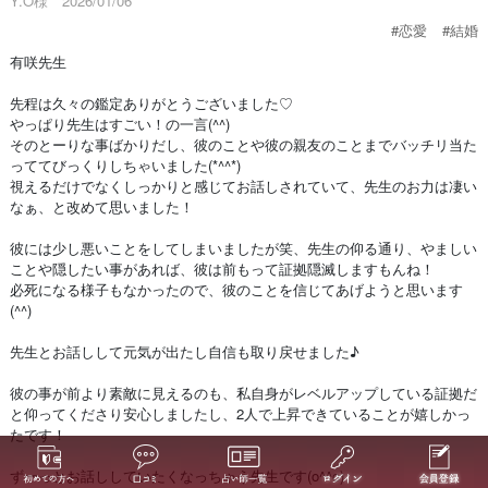
Y.O様 2026/01/06
#恋愛
#結婚
有咲先生
先程は久々の鑑定ありがとうございました♡
やっぱり先生はすごい！の一言(^^)
そのとーりな事ばかりだし、彼のことや彼の親友のことまでバッチリ当た
っててびっくりしちゃいました(*^^*)
視えるだけでなくしっかりと感じてお話しされていて、先生のお力は凄い
なぁ、と改めて思いました！
彼には少し悪いことをしてしまいましたが笑、先生の仰る通り、やましい
ことや隠したい事があれば、彼は前もって証拠隠滅しますもんね！
必死になる様子もなかったので、彼のことを信じてあげようと思います
(^^)
先生とお話しして元気が出たし自信も取り戻せました♪
彼の事が前より素敵に見えるのも、私自身がレベルアップしている証拠だ
と仰ってくださり安心しましたし、2人で上昇できていることが嬉しかっ
たです！
ずーっとお話ししていたくなっちゃう先生です(o^^o)