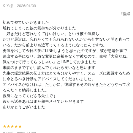
K.Y様 2026/01/09
#復縁
初めて視ていただきました
離れてしまった彼の気持ちが分かりました
「好きだけど忘れなくてはいけない」という彼の気持ち
だけど最近は、忘れたくても忘れられないんだから仕方ないと開き直って
いる。だから前よりも近寄ってくるようになったんですね。
勇気を出して今日の夜にLINEしようと思ったのですが、彼が急遽仕事で
遠出する事になり、急な変更に余裕をなくす彼なので、先程「大変だね。
気をつけて行ってらっしゃい」とLINEしておきました
未読のままですが、読んでくれたら良いなと思います
先生の鑑定結果の伝え方はとても分かりやすく、スムーズに復縁するため
に今とるべき行動をアドバイスしてくださいました。
アドバイスがなければ、たしかに、復縁するその時がきたらどうやって戻
るんだ？と納得しました。
親身になってくださる先生です
彼から返事あればまた報告させていただきます
ありがとうございました
★★★★★