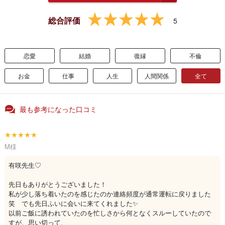
総合評価
5
恋愛
結婚
復縁
不倫
お金
仕事
人生
人間関係
全て
最も参考になった口コミ
★★★★★
M様
有咲先生♡
先日もありがとうございました！
私が少し落ち着いたのを感じたのか連絡頻度が通常運転に戻りました
笑 でも先日ふいに会いに来てくれました✨
以前ご飯に誘われていたのを忙しさから何となくスルーしていたので
すが、思い切って、