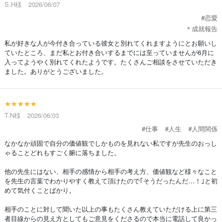
S.H様 2026/06/07
#恋愛
＊成就報告
私が好きな人が今付き合っている彼女と別れてくれますようにとお願いし
ていたところ、まだ私とお付き合いするまでには至っていませんが6月に
入ってようやく別れてくれたようです。たくさんご相談をさせていただき
ました。ありがとうございました。
★★★★★
T.N様 2026/06/03
#仕事
#人生
#人間関係
なかなか頑固で自分の価値観でしかものを見れない私ですが先生のおっし
ゃることどれもすごく腑に落ちました。
他の先生にはない、相手の感情から相手の考え方、価値観など様々なこと
を先生の言葉でわかりやすく教えて頂けたので｢そうだったんだ…！｣と初
めて気付くことばかり。
相手のことに対して聞いた以上の事もたくさん教えていただける上に第三
者目線からの見え方としてもご意見をくださるので本当に電話して良かっ