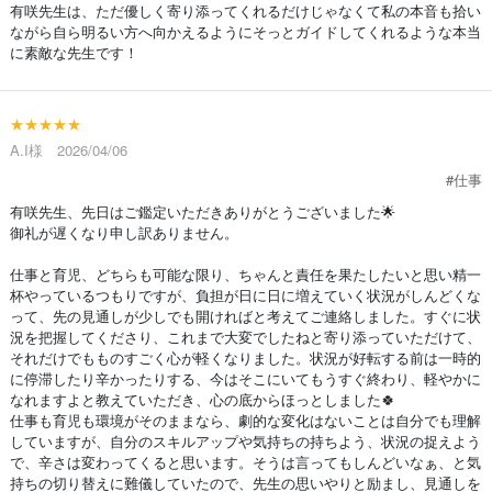
有咲先生は、ただ優しく寄り添ってくれるだけじゃなくて私の本音も拾い
ながら自ら明るい方へ向かえるようにそっとガイドしてくれるような本当
に素敵な先生です！
★★★★★
A.I様 2026/04/06
#仕事
有咲先生、先日はご鑑定いただきありがとうございました🌟
御礼が遅くなり申し訳ありません。
仕事と育児、どちらも可能な限り、ちゃんと責任を果たしたいと思い精一
杯やっているつもりですが、負担が日に日に増えていく状況がしんどくな
って、先の見通しが少しでも開ければと考えてご連絡しました。すぐに状
況を把握してくださり、これまで大変でしたねと寄り添っていただけて、
それだけでもものすごく心が軽くなりました。状況が好転する前は一時的
に停滞したり辛かったりする、今はそこにいてもうすぐ終わり、軽やかに
なれますよと教えていただき、心の底からほっとしました🍀
仕事も育児も環境がそのままなら、劇的な変化はないことは自分でも理解
していますが、自分のスキルアップや気持ちの持ちよう、状況の捉えよう
で、辛さは変わってくると思います。そうは言ってもしんどいなぁ、と気
持ちの切り替えに難儀していたので、先生の思いやりと励まし、見通しを