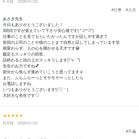
K.K様 2026/01/23
#仕事
#人生
あさき先生
今日もありがとうございました！
3回目ですが覚えていて下さり安心感です( * ॑꒳ ॑*)
仕事のことを見てもらいたかったんですが話しやす過ぎて
前回の上司のことや彼のことまで自然と話してしまっています笑
相変わらず、人の心を開かせる天才です😁
鑑定もスッキリの回答。
話終わると頭の上がスッキリします(*´ч ` *)
先生のお力ですね💕︎
節分から焦らず進めていこうと思ってます☺️
また、ふらふら〜っとモヤモヤ〜っとしたら
お電話しますね
いつもありがとうございます!(´▽｀)
大好きな先生です♡
★★★★★
N.K様 2026/01/22
#不倫