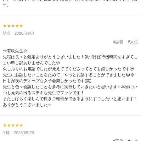
す。
★★★★★
M様 2026/06/01
#恋愛
#人生
☆有咲先生☆
先程は長々と鑑定ありがとうございました！気づけば待機時間をすぎてし
まい申し訳ありませんでした💦
久しぶりのお電話でしたが覚えててくださってとても嬉しかったです🥹
先生にお話したいことをためて、やっとお話することができました😂今
日も深夜のディープな女子会楽しかったです(笑)
先生と色々会議したことを参考に実行していきたいと思います✨本当にい
つも元気の出るステキな先生でファンです！
またしばらく楽しんで良きご報告ができるようにすごしたいと思います！
ありがとうございました✨
★★★★★
Y様 2026/05/29
#不倫
#人生