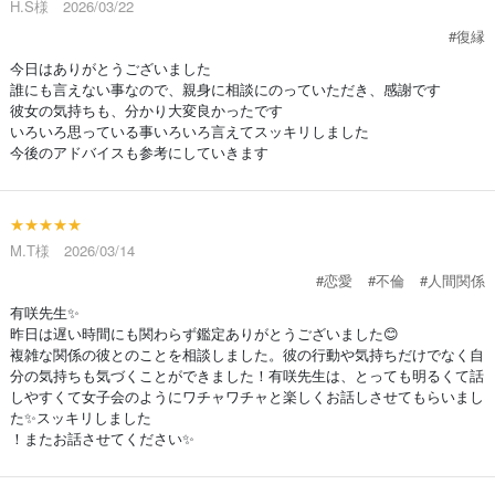
H.S様 2026/03/22
#復縁
今日はありがとうございました
誰にも言えない事なので、親身に相談にのっていただき、感謝です
彼女の気持ちも、分かり大変良かったです
いろいろ思っている事いろいろ言えてスッキリしました
今後のアドバイスも参考にしていきます
★★★★★
M.T様 2026/03/14
#恋愛
#不倫
#人間関係
有咲先生✨
昨日は遅い時間にも関わらず鑑定ありがとうございました😊
複雑な関係の彼とのことを相談しました。彼の行動や気持ちだけでなく自
分の気持ちも気づくことができました！有咲先生は、とっても明るくて話
しやすくて女子会のようにワチャワチャと楽しくお話しさせてもらいまし
た✨スッキリしました
！またお話させてください✨