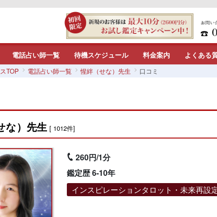
電話占い師一覧
待機スケジュール
料金案内
よくある
スTOP
電話占い師一覧
惺絆（せな）先生
口コミ
せな）先生
[ 1012件]
260円/1分
鑑定歴 6-10年
インスピレーションタロット・未来再設