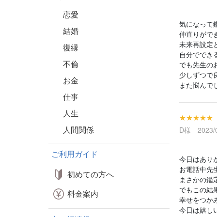
恋愛
気になって
結婚
仲直りがで
未来再設定
復縁
自分ででき
不倫
でも先生の
少しずつで
お金
また悩んで
仕事
人生
★★★★★
人間関係
D様 2023/0
ご利用ガイド
今日はあり
お電話中先
初めての方へ
まさかの鑑
でもこの結
料金案内
幸せをつか
今日は嬉し