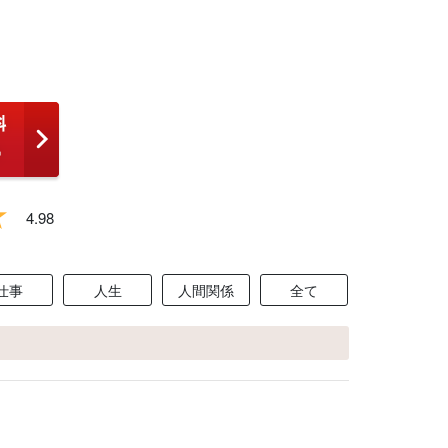
4.98
仕事
人生
人間関係
全て