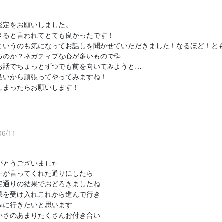
鑑定をお願いしました。
きると言われてとても良かったです！
というのも気になってお話しを聞かせていただきました！なるほど！と
るのか？ネガティブな心が多いもので💦
お話でちょっとずつでも前を向いてみようと…
良いから頑張ってやってみますね！
しまったらお願いします！
6/11
がとうございました
生が言ってくれた通りにしたら
定通りの結果でおどろきましたね
果を受け入れこれから進んで行き
みに行きたいと思います
いさのあまりたくさんお付き合い