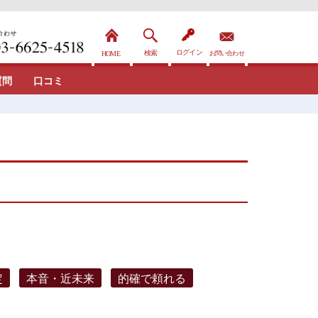
質問
口コミ
定
本音・近未来
的確で頼れる