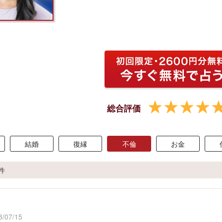
総合評価
結婚
復縁
不倫
お金
2件
/07/15