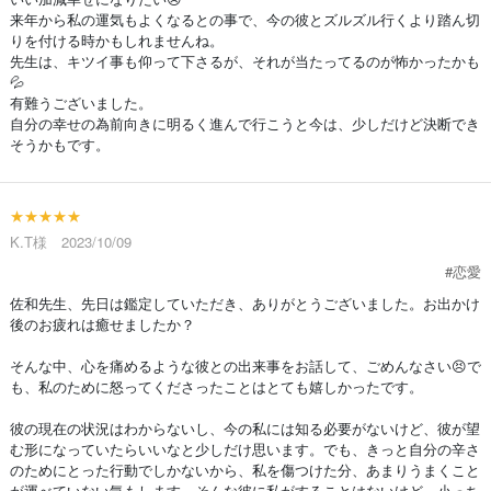
来年から私の運気もよくなるとの事で、今の彼とズルズル行くより踏ん切
りを付ける時かもしれませんね。
先生は、キツイ事も仰って下さるが、それが当たってるのが怖かったかも
💦
有難うございました。
自分の幸せの為前向きに明るく進んで行こうと今は、少しだけど決断でき
そうかもです。
★★★★★
K.T様 2023/10/09
#恋愛
佐和先生、先日は鑑定していただき、ありがとうございました。お出かけ
後のお疲れは癒せましたか？
そんな中、心を痛めるような彼との出来事をお話して、ごめんなさい😣で
も、私のために怒ってくださったことはとても嬉しかったです。
彼の現在の状況はわからないし、今の私には知る必要がないけど、彼が望
む形になっていたらいいなと少しだけ思います。でも、きっと自分の辛さ
のためにとった行動でしかないから、私を傷つけた分、あまりうまくこと
が運べていない気もします。そんな彼に私がすることはないけど、小っち