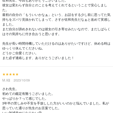
佐和先生、今回もありがとうございました。
彼女は変わらず自分とのことを考えてくれてるということで安心しまし
た。
最初の自分の「もういいかなぁ」という、お話をする少し前に思ってた気
持ちをズバリ見抜かれてしまって、さすが佐和先生だなぁと改めて実感し
ました。
まだ自分が諦めきれないのは彼女の引き寄せみたいなので、まだしばらく
はその気持ちに付き合おうと思います。
先生が長い時間待機していただけるのはありがたいですけど、休める時は
ゆっくり休んでくださいね。
どうかご自愛ください。
また必ず連絡します、ありがとうございました！
★★★★★
M.I様 2023/10/09
さわ先生。
初めての鑑定有難うございました。
やっぱりか？って感じでした。
3年半の苦しみや不安を手放しした方がいいのかと悩んでいました。私が
思っていた通りが先生のお言葉でした。
いい加減幸せになりたい😢