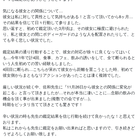
気になる彼女との関係について…
彼女は私に対して異性として気持ちがある！と言って頂いてから8ヶ月…
その結果を信じて日々行動して参りました。
思い返すと、初めて鑑定頂いた3月頃は、その彼女に極度に避けられた
り、私と彼女との間にボディーガードのような人を配置されたりして、と
ても辛く悲しい状況でした。
鑑定結果の通り行動することで、彼女の対応が徐々に良くなってはいく
も…今年1年で計4回、食事、カフェ、飲みの誘いをして、全て断られると
いう人生初めての苦い経験もしました。
4回目に断られ…こちらが呆れて彼女から距離を置こうとした時、初めて
彼女側からまともなリアクションがあったことは凄く複雑でした。
厳しい状況が続く中、佐和先生に『11月26日から彼女との関係に変化が
起こる』と言って頂きましたが…それが本当に凄いことに…念願の飲みの
機会を頂く事が出来ました(複数での会ですが…)。
時期をピッタリ当てて頂きとても驚きです！
辛い状況の時も先生の鑑定結果を信じ行動を続けて良かったな！と思えて
おります。
私はこれからも先生に鑑定をお願い出来ればと思いますので、引き続きど
うぞよろしくお願い致します。