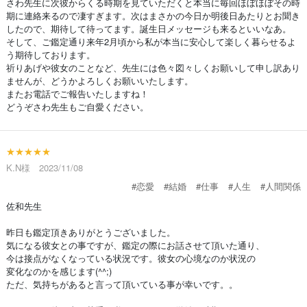
さわ先生に次彼からくる時期を見ていただくと本当に毎回ほぼほぼその時
期に連絡来るので凄すぎます。次はまさかの今日か明後日あたりとお聞き
したので、期待して待ってます。誕生日メッセージも来るといいなあ。
そして、ご鑑定通り来年2月頃から私が本当に安心して楽しく暮らせるよ
う期待しております。
祈りあげや彼女のことなど、先生には色々図々しくお願いして申し訳あり
ませんが、どうかよろしくお願いいたします。
またお電話でご報告いたしますね！
どうぞさわ先生もご自愛ください。
★★★★★
K.N様 2023/11/08
#恋愛
#結婚
#仕事
#人生
#人間関係
佐和先生
昨日も鑑定頂きありがとうございました。
気になる彼女との事ですが、鑑定の際にお話させて頂いた通り、
今は接点がなくなっている状況です。彼女の心境なのか状況の
変化なのかを感じます(^^;)
ただ、気持ちがあると言って頂いている事が幸いです。。