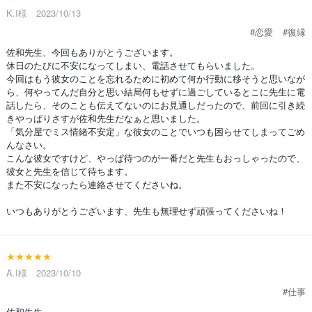
K.I様 2023/10/13
#恋愛
#復縁
佐和先生、今回もありがとうございます。
休日のたびに不安になってしまい、電話させてもらいました。
今回はもう彼女のことを忘れるために初めて何か行動に移そうと思いなが
ら、何やってんだ自分と思い結局何もせずに過ごしているとこに先生に電
話したら、そのことも伝えてないのにお見通しだったので、前回に引き続
きやっぱりさすが佐和先生だなぁと思いました。
「気分屋でミス情緒不安定」な彼女のことでいつも困らせてしまってごめ
んなさい。
こんな彼女ですけど、やっぱ待つのが一番だと先生もおっしゃったので、
彼女と先生を信じて待ちます。
また不安になったら連絡させてくださいね。
いつもありがとうございます、先生も無理せず頑張ってくださいね！
★★★★★
A.I様 2023/10/10
#仕事
佐和先生