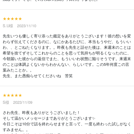
★★★★★
S.U様 2023/11/10
先生いつも優しく寄り添った鑑定をありがとうございます！彼の想いを変
わらず伝えてくださるのに、なにかあるたびに、本当もうやだ、もういい
わ、、とごねたくなります。。昨夜も先生と話せた後は、来週末のことは
希望を捨てずそしてこれからのことを思って気持ちが明るくなったのに、
今朝届いた彼からの返信でまた、もういいわ状態に陥りそうです。来週末
のことは体調よくないからわかんない、らしいです。この5年何度この言
葉みたことか。。
先生、また愚痴らせてくださいね 苦笑
★★★★★
S様 2023/11/09
さわ先生、昨夜もありがとうございました！
そして温かいメッセージまでありがとうございます✨
今日こそは10分で話を終わらせますと言って、一度も終わった試しがなく
すみません。。