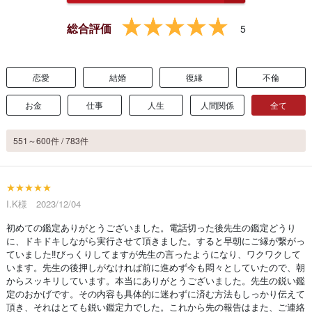
総合評価
5
恋愛
結婚
復縁
不倫
お金
仕事
人生
人間関係
全て
551～600件 / 783件
★★★★★
I.K様 2023/12/04
初めての鑑定ありがとうございました。電話切った後先生の鑑定どうり
に、ドキドキしながら実行させて頂きました。すると早朝にご縁が繋がっ
ていました‼️びっくりしてますが先生の言ったようになり、ワクワクして
います。先生の後押しがなければ前に進めず今も悶々としていたので、朝
からスッキリしています。本当にありがとうございました。先生の鋭い鑑
定のおかげです。その内容も具体的に迷わずに済む方法もしっかり伝えて
頂き、それはとても鋭い鑑定力でした。これから先の報告はまた、ご連絡