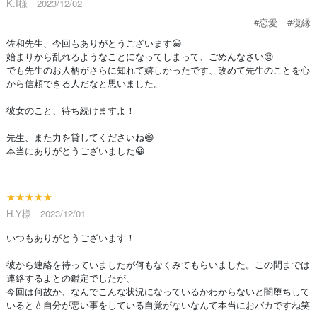
K.I様 2023/12/02
#恋愛
#復縁
佐和先生、今回もありがとうございます😀
始まりから乱れるようなことになってしまって、ごめんなさい😔
でも先生のお人柄がさらに知れて嬉しかったです、改めて先生のことを心
から信頼できる人だなと思いました。
彼女のこと、待ち続けますよ！
先生、また力を貸してくださいね😄
本当にありがとうございました😀
★★★★★
H.Y様 2023/12/01
いつもありがとうございます！
彼から連絡を待っていましたが何もなくみてもらいました。この間までは
連絡するよとの鑑定でしたが、
今回は何故か、なんでこんな状況になっているかわからないと闇堕ちして
いると💧自分が悪い事をしている自覚がないなんて本当におバカですね笑