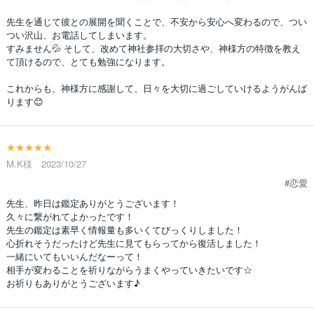
先生を通じて彼との展開を聞くことで、不安から安心へ変わるので、つい
つい沢山、お電話してしまいます。
すみません💦 そして、改めて神社参拝の大切さや、神様方の特徴を教え
て頂けるので、とても勉強になります。
これからも、神様方に感謝して、日々を大切に過ごしていけるようがんば
ります😊
★★★★★
M.K様 2023/10/27
#恋愛
先生、昨日は鑑定ありがとうございます！
久々に繋がれてよかったです！
先生の鑑定は素早く情報量も多いくてびっくりしました！
心折れそうだったけど先生に見てもらってから復活しました！
一緒にいてもいいんだなーって！
相手が変わることを祈りながらうまくやっていきたいです☆
お祈りもありがとうございます♪