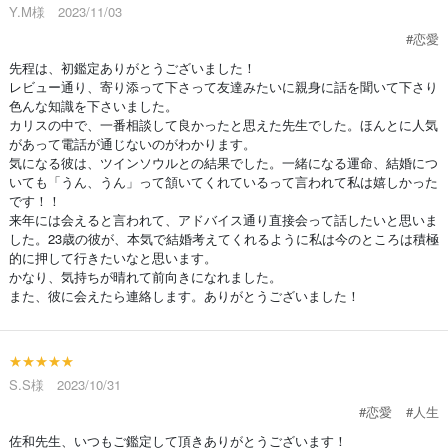
Y.M様 2023/11/03
#恋愛
先程は、初鑑定ありがとうございました！
レビュー通り、寄り添って下さって友達みたいに親身に話を聞いて下さり
色んな知識を下さいました。
カリスの中で、一番相談して良かったと思えた先生でした。ほんとに人気
があって電話が通じないのがわかります。
気になる彼は、ツインソウルとの結果でした。一緒になる運命、結婚につ
いても「うん、うん」って頷いてくれているって言われて私は嬉しかった
です！！
来年には会えると言われて、アドバイス通り直接会って話したいと思いま
した。23歳の彼が、本気で結婚考えてくれるように私は今のところは積極
的に押して行きたいなと思います。
かなり、気持ちが晴れて前向きになれました。
また、彼に会えたら連絡します。ありがとうございました！
★★★★★
S.S様 2023/10/31
#恋愛
#人生
佐和先生、いつもご鑑定して頂きありがとうございます！