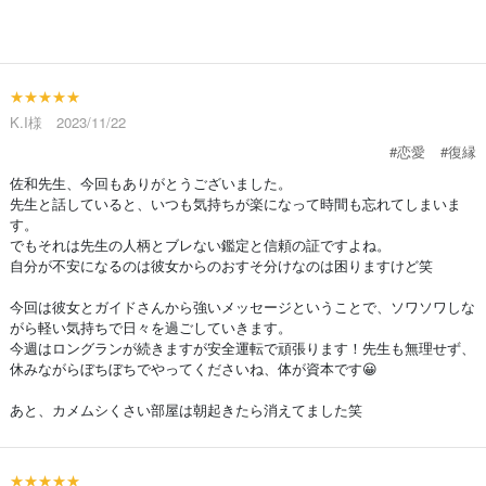
★★★★★
K.I様 2023/11/22
#恋愛
#復縁
佐和先生、今回もありがとうございました。
先生と話していると、いつも気持ちが楽になって時間も忘れてしまいま
す。
でもそれは先生の人柄とブレない鑑定と信頼の証ですよね。
自分が不安になるのは彼女からのおすそ分けなのは困りますけど笑
今回は彼女とガイドさんから強いメッセージということで、ソワソワしな
がら軽い気持ちで日々を過ごしていきます。
今週はロングランが続きますが安全運転で頑張ります！先生も無理せず、
休みながらぼちぼちでやってくださいね、体が資本です😀
あと、カメムシくさい部屋は朝起きたら消えてました笑
★★★★★