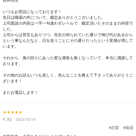
いつもお世話になっております！
先日は職場の件について、鑑定ありがとうございました。
上司面談の内容は一字一句違わずレベルで、鑑定頂いたそのままの内容で
した。
上司からは苦言もありつつ、先生の仰られていた通りで伸び代があるから
という事なんだなと、日を追うごとにその通りだったという実感が増して
います。
それから、身の回りにあった変な感覚も無くなっていて、本当に感謝して
おります。
その他のお話もいつも楽しく、色んなことを教えて下さってありがとうご
ざいます！
またお電話します！
★★★★★
K.I様 2023/10/10
#恋愛
#復縁