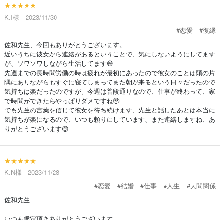
★★★★★
K.I様 2023/11/30
#恋愛
#復縁
佐和先生、今回もありがとうございます。
近いうちに彼女から連絡があるということで、気にしないようにしてます
が、ソワソワしながら生活してます😅
先週までの長時間労働の時は疲れが最初にあったので彼女のことは頭の片
隅にありながらもすぐに寝てしまってまた朝が来るという日々だったので
気持ちは楽だったのですが、今週は普段通りなので、仕事が終わって、家
で時間ができたらやっぱりダメですね🥹
でも先生の言葉を信じて彼女を待ち続けます、先生と話したあとは本当に
気持ちが楽になるので、いつも頼りにしています、また連絡しますね、あ
りがとうございます😊
★★★★★
K.N様 2023/11/28
#恋愛
#結婚
#仕事
#人生
#人間関係
佐和先生
いつも鑑定頂きありがとうございます。