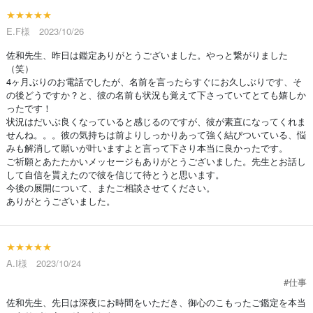
★★★★★
E.F様 2023/10/26
佐和先生、昨日は鑑定ありがとうございました。やっと繋がりました
（笑）
4ヶ月ぶりのお電話でしたが、名前を言ったらすぐにお久しぶりです、そ
の後どうですか？と、彼の名前も状況も覚えて下さっていてとても嬉しか
ったです！
状況はだいぶ良くなっていると感じるのですが、彼が素直になってくれま
せんね。。。彼の気持ちは前よりしっかりあって強く結びついている、悩
みも解消して願いが叶いますよと言って下さり本当に良かったです。
ご祈願とあたたかいメッセージもありがとうございました。先生とお話し
して自信を貰えたので彼を信じて待とうと思います。
今後の展開について、またご相談させてください。
ありがとうございました。
★★★★★
A.I様 2023/10/24
#仕事
佐和先生、先日は深夜にお時間をいただき、御心のこもったご鑑定を本当