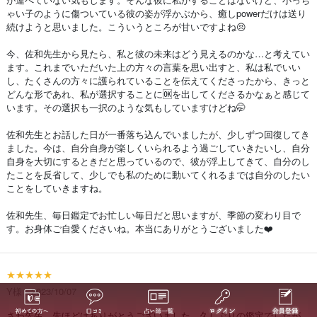
ゃい子のように傷ついている彼の姿が浮かぶから、癒しpowerだけは送り
続けようと思いました。こういうところが甘いですよね😣
今、佐和先生から見たら、私と彼の未来はどう見えるのかな…と考えてい
ます。これまでいただいた上の方々の言葉を思い出すと、私は私でいい
し、たくさんの方々に護られていることを伝えてくださったから、きっと
どんな形であれ、私が選択することに🆗を出してくださるかなぁと感じて
います。その選択も一択のような気もしていますけどね🤭
佐和先生とお話した日が一番落ち込んでいましたが、少しずつ回復してき
ました。今は、自分自身が楽しくいられるよう過ごしていきたいし、自分
自身を大切にするときだと思っているので、彼が浮上してきて、自分のし
たことを反省して、少しでも私のために動いてくれるまでは自分のしたい
ことをしていきますね。
佐和先生、毎日鑑定でお忙しい毎日だと思いますが、季節の変わり目で
す。お身体ご自愛くださいね。本当にありがとうございました❤️
★★★★★
Y様 2023/10/07
さわ先生、先ほどはありがとうございました。久しぶりの鑑定でしたが、