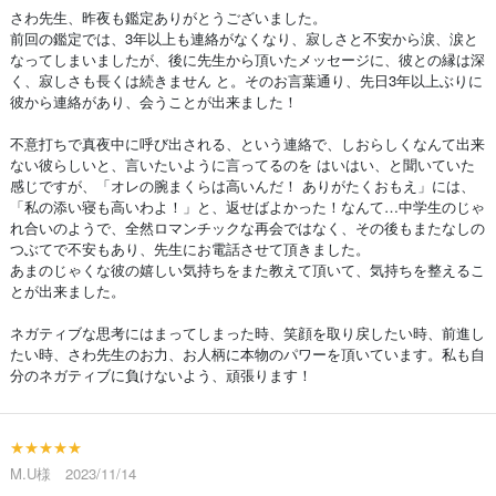
さわ先生、昨夜も鑑定ありがとうございました。
前回の鑑定では、3年以上も連絡がなくなり、寂しさと不安から涙、涙と
なってしまいましたが、後に先生から頂いたメッセージに、彼との縁は深
く、寂しさも長くは続きません と。そのお言葉通り、先日3年以上ぶりに
彼から連絡があり、会うことが出来ました！
不意打ちで真夜中に呼び出される、という連絡で、しおらしくなんて出来
ない彼らしいと、言いたいように言ってるのを はいはい、と聞いていた
感じですが、「オレの腕まくらは高いんだ！ ありがたくおもえ」には、
「私の添い寝も高いわよ！」と、返せばよかった！なんて…中学生のじゃ
れ合いのようで、全然ロマンチックな再会ではなく、その後もまたなしの
つぶてで不安もあり、先生にお電話させて頂きました。
あまのじゃくな彼の嬉しい気持ちをまた教えて頂いて、気持ちを整えるこ
とが出来ました。
ネガティブな思考にはまってしまった時、笑顔を取り戻したい時、前進し
たい時、さわ先生のお力、お人柄に本物のパワーを頂いています。私も自
分のネガティブに負けないよう、頑張ります！
★★★★★
M.U様 2023/11/14