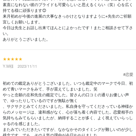
素直になれない彼のプライドも可愛らしいと思えるくらい（笑）心を広く
持てる様に頑張ります😊
来月初めが今後の進展の大事なきっかけとなりますように⭐︎先生のご祈願
宜しくお願いします。
今日は先生とお話し出来てほんとによかったです！またご相談させて下さ
い。
ありがとうございました。
★★★★★
Y.M様 2023/11/11
#恋愛
初めての鑑定ありがとうございました。いつも鑑定中のマークで今日、初
めて青いマークをみて、手が震えてしまいました。笑
やっと念願の左和先生の鑑定でした。皆さんの口コミの通りお優しい声
で、ゆったりしているのですが無駄が無く
、サクサクとみてくださいました。私自身を守ってくださっている神様か
らのメッセージは、違和感がなく、心が落ち着く内容でした。恋愛相手の
気持ちもみてもらいましたが、納得することが多く、よく視えていらっし
ゃるのを感じました。
またみていただきたいですが、なかなかそのタイミングが難しいのが少し
残念です。でも、その人気の理由が今日わかりました。