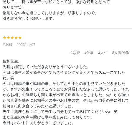
そして、、待つ事が苦手な私にとっては、微妙な時期となって
おります笑
物足りない今を過ごしておりますが、頑張りますので、
引き続き宜しくお願いします。
★★★★★
Y.K様 2023/11/07
#恋愛
#仕事
#人生
#人間関係
佐和先生。
先程は鑑定していただきありがとうございました。
今日は先生と繋がる事がとてもタイミングが良くとてもスムーズでした
ね。笑
今回は職場の事や転職の事、そしてお相手との事を見ていただきました
が、さすが先生！ってところで全てお見通しだなぁって思いました。それ
からお相手の気持ちも聞く事が出来て正直ホッとしました。先生から頂い
たお言葉を励みにお相手との事やお仕事の方、それから自分の事に対して
前向きに向き合ってみたいと思いました。
先生！無理も程々にして先生も自分を労ってあげてくださいね 笑
また先生のお声を聞ける事を楽しみにしております。
今日はホントにありがとうございました。