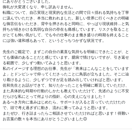
にありがとうございました。
御礼が大変遅くなり、申し訳ありません。
転職について、自己実現と現実的な生活との間で日々揺れる気持ちを丁寧
に汲んでいただき、本当に救われました。新しい世界に行くべきとの明確
な御言伝をいただき、背中を押されると同時に、やっぱり現状維持…と気
持ちが傾きかける気弱な自分の存在も痛感しています。リスクを取ること
がとても怖い気がして、でも今の仕事のまま働き盛りの時期を終えること
には強い違和感もあって、というどっちつかずな状況です。
先生のご鑑定で、まずこの自分の素直な気持ちを明確にできたことが、と
ても価値のあることだと感じています。臆病で情けないですが、引き返せ
る範囲で、少しずつ動いてみようと思います。
私のイメージする理想のお仕事、先生が「将来はこんなことをしています
よ」とドンピシャで仰ってくださったことに鳥肌が立ちました。そこに辿
り着けるように、少しずつですが足を踏み出していければと思います。
佐和先生とお話ができて、知りたかったことを明確に断言していただけ、
また具体的な時期や行動のしかたも教えていただけて、先述のように不安
だらけな私にとって何よりの指針、心の支えになりました！
あるべき方向に進みはじめたら、サポートが入ると言っていただけたの
で、頭で考え過ぎずに動き、流れに乗ってみようと思います。
またぜひ、行き詰まったらご相談させていただければと思います！得難い
お言葉の数々を本当にありがとうございました😊