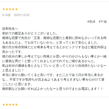
★★★★★
S.A様 2023/12/02
#復縁
#不倫
佐和先生へ
初めての鑑定ありがとうございました。
複雑な恋愛で先生が「正直、複雑な恋愛だと最初に辞めなさいって出る時
もあるんだよ。でも出ていないから」と言ってくれて安心しました。
彼の方が依存気味だとか将来を考えてるとかビックリするほど鑑定内容は
良かったです。
彼の自分の事しか考えてない性格とか思いやりのかけらもない事とか一緒
に最低な男だ！と怒ってくれましたがそれでもご縁があるからと。
私は自分の価値を落とさなくていいと言ってくださり自信持たないとなー
と思えました！
本当に彼から動いてくると良いです。また二人で会う日が本当に来るか
な… 不安ですが気持ちが沈まぬようあまり考えすぎない事を心がけて過
ごしたいと思います。
御祈願などお願いすればよかったなーと思うのでまたお電話します！！
★★★★★