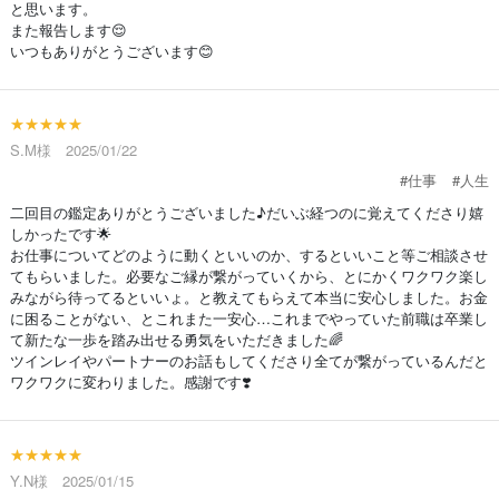
と思います。
また報告します😌
いつもありがとうございます😊
★★★★★
S.M様 2025/01/22
#仕事
#人生
二回目の鑑定ありがとうございました♪だいぶ経つのに覚えてくださり嬉
しかったです🌟
お仕事についてどのように動くといいのか、するといいこと等ご相談させ
てもらいました。必要なご縁が繋がっていくから、とにかくワクワク楽し
みながら待ってるといいょ。と教えてもらえて本当に安心しました。お金
に困ることがない、とこれまた一安心…これまでやっていた前職は卒業し
て新たな一歩を踏み出せる勇気をいただきました🌈
ツインレイやパートナーのお話もしてくださり全てが繋がっているんだと
ワクワクに変わりました。感謝です❣️
★★★★★
Y.N様 2025/01/15