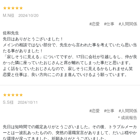
★★★★★
M.N様 2024/10/20
#恋愛
#仕事
#人間関係
佐和先生
先日はありがとうございました！
メインの相談ではない部分で、先生から言われた事を考えていたら思い当
たる事がありました！
「寂しそうに見える」についてですが、17日に会社が引越しをし、仲が良
かった隣に座っていたおじさんと席が離れてしまった事だと思います。
よく話をしていたおじさんなので、寂しそうに見えるかもしれません笑
恋愛と仕事は、良い方向にこのまま進んでいけるよう願っています。
★★★★★
S.S様 2024/10/11
#恋愛
#仕事
#人間関係
＊成就報告
先日は短時間での鑑定ありがとうございました。その後、トラブルメーカ
ーとは一波乱あったものの、突然の退職宣言がありまして、だいぶ穏やか
な環境が戻ってきました。祈願ありがとうございました。