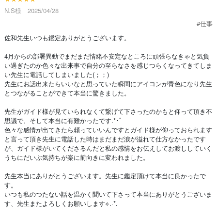
N.S様 2025/04/28
#仕事
佐和先生いつも鑑定ありがとうございます。
4月からの部署異動でまだまだ情緒不安定なところに頑張らなきゃと気負
い過ぎたのか色々な出来事で自分の至らなさを感じつらくなってきてしま
い先生に電話してしまいました(；；)
先生にお話出来たらいいなと思っていた瞬間にアイコンが青色になり先生
とつながることができて本当に驚きました。
先生がガイド様が見ていられなくて繋げて下さったのかもと仰って頂き不
思議で、そして本当に有難かったです.*･ﾟ
色々な感情が出てきたら頼っていいんですとガイド様が仰っておられます
と言って頂き先生に電話した時はまだまだ涙が溢れて仕方なかったです
が、ガイド様がいてくださるんだと私の感情をお伝えしてお渡ししていく
うちにだいぶ気持ちが楽に前向きに変われました。
先生本当にありがとうございます。先生に鑑定頂けて本当に良かったで
す。
いつも私のつたない話を温かく聞いて下さって本当にありがとうございま
す、先生またよろしくお願いします⟡.·*.