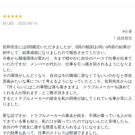
★★★★★
M.U様 2025/06/14
#仕事
＊成就報告
佐和先生には2回鑑定いただきましたが、2回の相談(お伺い)内容の結果が
的中して、結果成就になりましたので報告させてください。
今春から職場環境が変わり、今まで穏やかに自分のペースで仕事が出来て
いたのですが、メンバーが代わり、仕事を引っ掻き回されるようになりま
した。
その環境がしんどくなり、自分は今の職場に居なくてもいいのかなと存在
意義みたいな事について考えるようになっていたところ、佐和先生からは
「7月くらいにはこの事態は落ち着きますよ トラブルメーカーを諌めて
くれる人が現れます」とご教示頂きました。
するとトラブルメーカーの彼女を私の同僚が諭してくれている事が耳に入
りました。
変な話ですが、トラブルメーカーの暴走が続き、不満が募っている人が出
てきている事も知り、私だけが困っていたのではないんだと安堵したら、
自分の中で彼女に接する態度も変えられるようになりました。
その効果もあって、仕事のストレスは軽減できました。