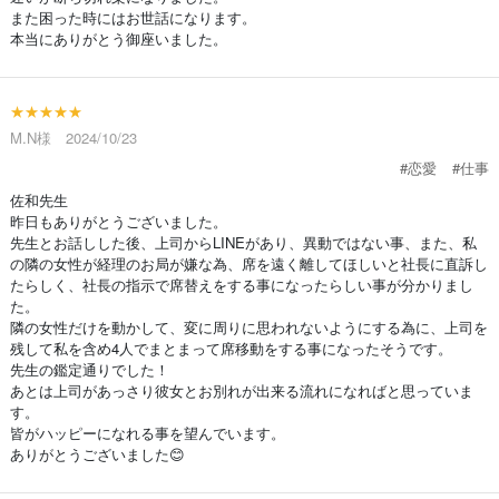
また困った時にはお世話になります。
本当にありがとう御座いました。
★★★★★
M.N様 2024/10/23
#恋愛
#仕事
佐和先生
昨日もありがとうございました。
先生とお話しした後、上司からLINEがあり、異動ではない事、また、私
の隣の女性が経理のお局が嫌な為、席を遠く離してほしいと社長に直訴し
たらしく、社長の指示で席替えをする事になったらしい事が分かりまし
た。
隣の女性だけを動かして、変に周りに思われないようにする為に、上司を
残して私を含め4人でまとまって席移動をする事になったそうです。
先生の鑑定通りでした！
あとは上司があっさり彼女とお別れが出来る流れになればと思っていま
す。
皆がハッピーになれる事を望んでいます。
ありがとうございました😊