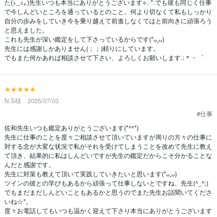
た(>_<｡)先生いつも本当にありがとうございます⟡.·*.でも彼も同じく仕事
で今しんどいところを通っているとのこと。何より切なくて私もしっかり
自分の歩みをしていき今を乗り越えて前進しなくてはと前向きに頑張ろう
と思えました。
これも先生が深い鑑定をして下さっているからです(*ᴗˬᴗ)
先生には感謝しかありません(；；)頼りにしています。
でもまた何かあれば相談させて下さい、よろしくお願いします.:＊・゜
★★★★★
N.S様 2025/07/03
#仕事
佐和先生いつも鑑定ありがとうございます(*^^*)
先生に仕事のことを度々ご相談させて頂いていますが周りの方々の仕事に
対する念が大変な状況で私がそれを受けてしまうことを改めて先生に教え
て頂き、結果的に私はしんどいですが先生の鑑定だからこそ分かることな
んだと感謝です。
先生に対策も教えて頂いて実践していきたいと思います(*ᴗˬᴗ)
ツインの彼との学びもあるから頑張って仕事しないとですね、先生(^_^;)
でもまだまだしんどいこともあるかと思うのでまた先生お話聞いてくださ
いね☆*。
度々お電話してもいつも温かく迎えて下さり本当にありがとうございます