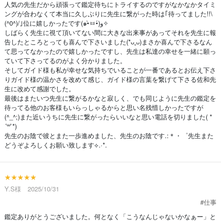
人気の先生だから頑張って鑑定待ちにトライするのですがなかなかタイミ
ングが合わなくて本当に久しぶりに先生に繋がった時は｢待ってました!!\
(^0^)/｣位に嬉しかったです(๑•̀ㅂ•́)و✧
しばらく先生に視て頂いてない間に大きな出来事があってそれを先生に報
告したところとっても喜んで下さいました(*ᴗˬᴗ)まさか喜んで下さるなん
て思ってなかったので嬉しかったですし、先生は私達の幸せを一緒に願っ
ていて下さってるのがよく分かりました。
そしてガイド様も私が幸せな気持ちでいることが一番であるとお伝え下さ
りガイド様の温かさを改めて感じ、ガイド様の言葉を繋げて下さる佐和先
生に改めて感謝でした。
最後はまたいつ先生に繋がるかなと寂しく、でも同じように先生の鑑定を
待ってる他のお客様もいらっしゃるからと思い名残惜しかったですが
(^_^;)また近いうちに先生に繋がったらいいなと思い電話を切りました( *
´꒳`*)
先生のお陰で彼とまた一歩進めました、先生のお陰です.:＊・゜先生また
どうぞよろしくお願い致します⟡.·*.
★★★★★
Y.S様 2025/10/31
#仕事
鑑定ありがとうございました。何となく「こうなんじゃないかなぁー」と