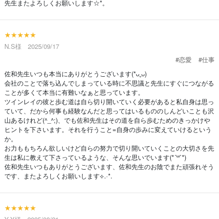
先生またよろしくお願いします☆*。
★★★★★
N.S様 2025/09/17
#恋愛
#仕事
佐和先生いつも本当にありがとうございます(*ᴗˬᴗ)
会社のことで落ち込んでしまっている時に不思議と先生にすぐにつながる
ことが多くて本当に有難いなぁと思っています。
ツインレイの彼と歩む道は自ら切り開いていく必要があると私自身は思っ
ていて、だから何事も経験なんだと思ってはいるもののしんどいことも沢
山あるけれど(^_^;)、でも佐和先生はその道を自ら歩むためのきっかけや
ヒントを下さいます。それを行うこと=自身の歩みに変えていけるという
か。
お力ももちろん欲しいけど自らの努力で切り開いていくことの大切さを先
生は私に教えて下さっているような、そんな思いでいます(*´꒳`*)
佐和先生いつもありがとうございます、佐和先生のお陰でまた頑張れそう
です、またよろしくお願いします⟡.·*.
★★★★★