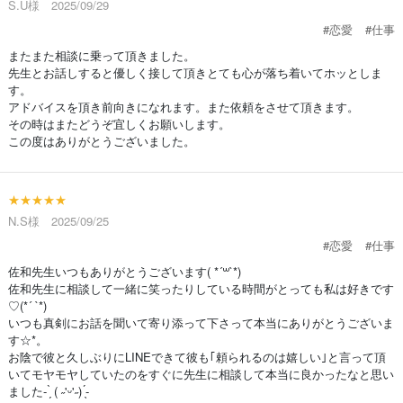
S.U様 2025/09/29
#恋愛
#仕事
またまた相談に乗って頂きました。
先生とお話しすると優しく接して頂きとても心が落ち着いてホッとしま
す。
アドバイスを頂き前向きになれます。また依頼をさせて頂きます。
その時はまたどうぞ宜しくお願いします。
この度はありがとうございました。
★★★★★
N.S様 2025/09/25
#恋愛
#仕事
佐和先生いつもありがとうございます( *´꒳`*)
佐和先生に相談して一緒に笑ったりしている時間がとっても私は好きです
♡(*´ `*)
いつも真剣にお話を聞いて寄り添って下さって本当にありがとうございま
す☆*。
お陰で彼と久しぶりにLINEできて彼も｢頼られるのは嬉しい｣と言って頂
いてモヤモヤしていたのをすぐに先生に相談して本当に良かったなと思い
ました- ̗̀ ( ˶'ᵕ'˶) ̖́-