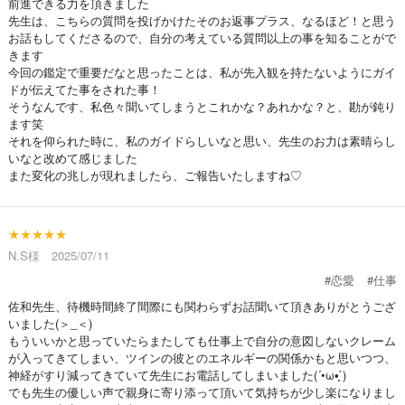
前進できる力を頂きました
先生は、こちらの質問を投げかけたそのお返事プラス、なるほど！と思う
お話もしてくださるので、自分の考えている質問以上の事を知ることがで
きます
今回の鑑定で重要だなと思ったことは、私が先入観を持たないようにガイ
ドが伝えてた事をされた事！
そうなんです、私色々聞いてしまうとこれかな？あれかな？と、勘が鈍り
ます笑
それを仰られた時に、私のガイドらしいなと思い、先生のお力は素晴らし
いなと改めて感じました
また変化の兆しが現れましたら、ご報告いたしますね♡
★★★★★
N.S様 2025/07/11
#恋愛
#仕事
佐和先生、待機時間終了間際にも関わらずお話聞いて頂きありがとうござ
いました(＞_＜)
もういいかと思っていたらまたしても仕事上で自分の意図しないクレーム
が入ってきてしまい、ツインの彼とのエネルギーの関係かもと思いつつ、
神経がすり減ってきていて先生にお電話してしまいました(´•ω•̥`)
でも先生の優しい声で親身に寄り添って頂いて気持ちが少し楽になりまし