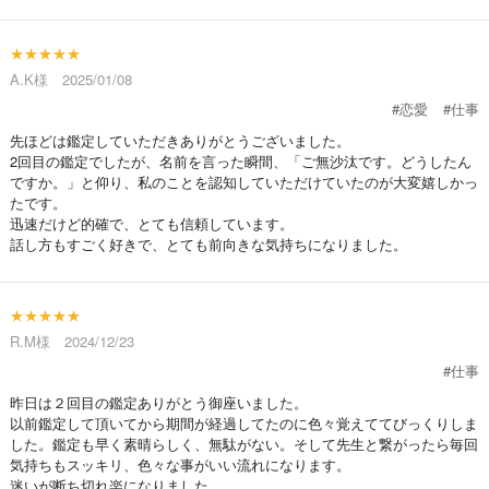
★★★★★
A.K様 2025/01/08
#恋愛
#仕事
先ほどは鑑定していただきありがとうございました。
2回目の鑑定でしたが、名前を言った瞬間、「ご無沙汰です。どうしたん
ですか。」と仰り、私のことを認知していただけていたのが大変嬉しかっ
たです。
迅速だけど的確で、とても信頼しています。
話し方もすごく好きで、とても前向きな気持ちになりました。
★★★★★
R.M様 2024/12/23
#仕事
昨日は２回目の鑑定ありがとう御座いました。
以前鑑定して頂いてから期間が経過してたのに色々覚えててびっくりしま
した。鑑定も早く素晴らしく、無駄がない。そして先生と繋がったら毎回
気持ちもスッキリ、色々な事がいい流れになります。
迷いが断ち切れ楽になりました。