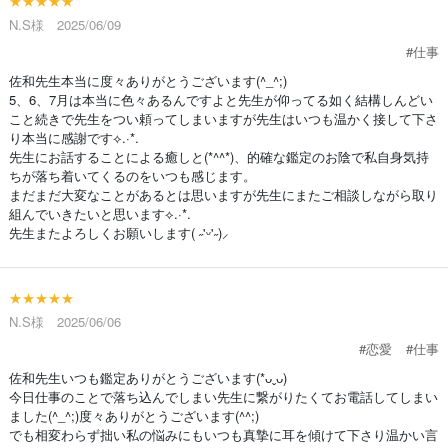
★★★★★
N.S様 2025/06/09
#仕事
佐和先生本当に度々ありがとうございます(^_^;)
5、6、7月は本当に色々あるんですよと先生が仰ってる如く結構しんどい
こと続きで先生をつい頼ってしまいますが先生はいつも温かく接して下さ
り本当に感謝です⟡.·*.
先生にお話することによる癒しと(*^^*)、的確な鑑定のお陰で私自身気持
ちが落ち着いてくるのをいつも感じます。
まだまだ大変なことがあるとは思いますが先生にまたご相談しながら取り
組んでいきたいと思います⟡.·*.
先生またよろしくお願いします( ˶'ᵕ'˶)⸝‪‪‎
★★★★★
N.S様 2025/06/06
#恋愛
#仕事
佐和先生いつも鑑定ありがとうございます(*ᴗˬᴗ)
今日仕事のことで落ち込んでしまい先生に繋がりたくてお電話してしまい
ました(^_^;)度々ありがとうございます(^^;)
でも相変わらず拙い私の悩みにもいつも真摯に耳を傾けて下さり温かい言