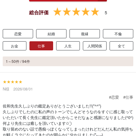
総合評価
5
恋愛
結婚
復縁
不倫
お金
仕事
人生
人間関係
全て
1～50件 / 94件
★★★★★
N様 2026/08/01
#恋愛
#仕事
佐和先生久しぶりの鑑定ありがとうございました!!(*^^*)
久しぶりでしたのに私の声のトーンでしんどそうなのをすぐに感じ取って
いただいて長く先生に鑑定頂いたからこそだなぁと感謝になりました(^0^)
何より先生には癒しを頂いています✩⡱
取り留めのない話で愚痴っぽくなってしまったけれどだんだん私の気持ち
が軽くラクになってきたのが明らかに分かりました(*ᴗˬᴗ)