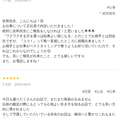
Y.Y様 2025/08/21
#仕事
＊成就報告
佐和先生、こんにちは！😊
お仕事について正社員で内定いただきました！
絶対に佐和先生にご報告をしなければ！と思いました🌟🌟🌟
「ワクワクする方を選べば結果よい道になる」とのことでお相手とは別会
社ですが、『ココ！』って唯一直感したところに就職出来ました！
お相手とお仕事がベストタイミングで整うようお祈り頂いていたので、そ
れはこれからなのでしょうか🤔
でも、良いご報告が出来たこと、とても嬉しいです☺️
また、お電話しますね！
★★★★★
T.K様 2025/08/01
#恋愛
#お金
#仕事
今日も盛りだくさんのお話で、まだまだ鳥肌が止みません
以前の鑑定の際にもとっても心地よい生き方を知るお話で、とても良い方
向に導かれました
そして守護していただいている存在のお話は、確信へと繋がりこれもまた