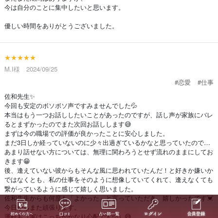
今は自分のことに集中したいと思います。
優しい時間をありがとうございました。
★★★★★
M.I様 2024/09/25
#恋愛
#仕事
佐和先生✨
今回も安定のボソボソ声ですみませんでした💦
本当はもう一つお話ししたいことがあったのですが、話し声が家族にバレ
るとまずかったのでまた次回お話しします😅
まずは今の職場での評価が良かったことに安心しました。
まだ3日しか経っていないのに少々出過ぎているかなと思っていたので…
あまり話せない方については、無理に関わろうとせず流れのままにしてお
きます😁
後、逢えていない彼からもそんな風に思われていたんだ！と好きか嫌いか
ではなくとも、私の仕事をそのように想像していてくれて、逢えなくても
繋がっているように感じて嬉しく思いました。
佐和先生からも何度も「よかった」と言っていただき、嬉しかったです💓
今日からまた頑張ります。
運転も（実はこっちがかなり心配です💦）😅