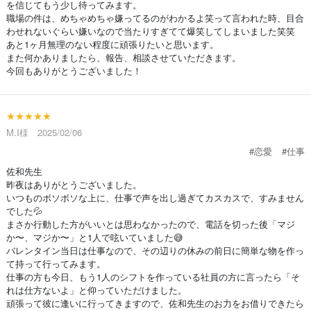
を信じてもう少し待ってみます。
職場の件は、めちゃめちゃ嫌ってるのがわかるよ笑って言われた時、目合
わせれないぐらい嫌いなので当たりすぎてて爆笑してしまいました笑笑
あと1ヶ月無理のない程度に頑張りたいと思います。
また何かありましたら、報告、相談させていただきます。
今回もありがとうございました！
★★★★★
M.I様 2025/02/06
#恋愛
#仕事
佐和先生
昨夜はありがとうございました。
いつものボソボソな上に、仕事で声を出し過ぎてカスカスで、すみません
でした💦
まさか行動した方がいいとは思わなかったので、電話を切った後「マジ
か〜、マジか〜」と1人で呟いていました😅
バレンタイン当日は仕事なので、その辺りの休みの前日に簡単な物を作っ
て持って行ってみます。
仕事の方も今日、もう1人のシフトを作っている社員の方に言ったら「そ
れは仕方ないよ」と仰っていただけました。
頑張って彼に逢いに行ってきますので、佐和先生のお力をお借りできたら