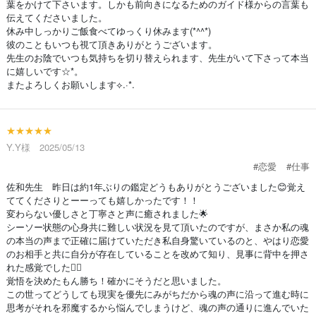
葉をかけて下さいます。しかも前向きになるためのガイド様からの言葉も
伝えてくださいました。
休み中しっかりご飯食べてゆっくり休みます(*^^*)
彼のこともいつも視て頂きありがとうございます。
先生のお陰でいつも気持ちを切り替えられます、先生がいて下さって本当
に嬉しいです☆*。
またよろしくお願いします⟡.·*.
★★★★★
Y.Y様 2025/05/13
#恋愛
#仕事
佐和先生 昨日は約1年ぶりの鑑定どうもありがとうございました😊覚え
ててくださりとーーっても嬉しかったです！！
変わらない優しさと丁寧さと声に癒されました🌟
シーソー状態の心身共に難しい状況を見て頂いたのですが、まさか私の魂
の本当の声まで正確に届けていただき私自身驚いているのと、やはり恋愛
のお相手と共に自分が存在していることを改めて知り、見事に背中を押さ
れた感覚でした🙇‍♀️
覚悟を決めたもん勝ち！確かにそうだと思いました。
この世ってどうしても現実を優先にみがちだから魂の声に沿って進む時に
思考がそれを邪魔するから悩んでしまうけど、魂の声の通りに進んでいた