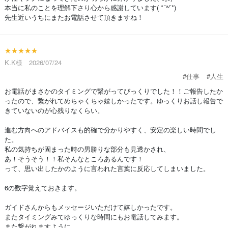
本当に私のことを理解下さり心から感謝しています( *´꒳`*)
先生近いうちにまたお電話させて頂きますね！
★★★★★
K.K様 2026/07/24
#仕事
#人生
お電話がまさかのタイミングで繋がってびっくりでした！！ご報告したか
ったので、繋がれてめちゃくちゃ嬉しかったです。ゆっくりお話し報告で
きていないのが心残りなくらい。
進む方向へのアドバイスも的確で分かりやすく、安定の楽しい時間でし
た。
私の気持ちが固まった時の男勝りな部分も見透かされ、
あ！そうそう！！私そんなところあるんです！
って、思い出したかのように言われた言葉に反応してしまいました。
6の数字覚えておきます。
ガイドさんからもメッセージいただけて嬉しかったです。
またタイミングみてゆっくりな時間にもお電話してみます。
また繋がれますように。