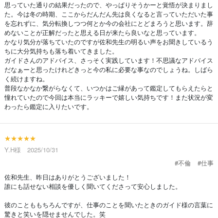
思っていた通りの結果だったので、やっぱりそうかーと覚悟が決まりまし
た。今は冬の時期、ここからだんだん先は良くなると言っていただいた事
を忘れずに、気分転換しつつ何とか今の会社にとどまろうと思います。辞
めないことが正解だったと思える日が来たら良いなと思っています。
かなり気分が落ちていたのですが佐和先生の明るい声をお聞きしているう
ちに大分気持ちも落ち着いてきました。
ガイドさんのアドバイス、さっそく実践しています！不思議なアドバイス
だなぁーと思ったけれどきっと今の私に必要な事なのでしょうね。しばら
く続けますね。
普段なかなか繋がらなくて、いつかはご縁があって鑑定してもらえたらと
憧れていたので今回は本当にラッキーで嬉しい気持ちです！また状況が変
わったら鑑定に入りたいです。
★★★★★
Y.H様 2025/10/31
#不倫
#仕事
佐和先生、昨日はありがとうございました！
誰にも話せない相談を優しく聞いてくださって安心しました。
彼のことももちろんですが、仕事のことを聞いたときのガイド様の言葉に
驚きと笑いを隠せませんでした。笑