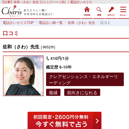
【仕事】佐和（さわ）先生 口コミ(1ページ目) ｜電話占いカリス
電話占いカリスTOP
電話占い師一覧
佐和（さわ）先生
口コミ
口コミ
佐和（さわ）先生
[ 9652件]
410円/1分
鑑定歴 6-10年
クレアセンシェンス・エネルギーリ
ーディング
復縁
前向きになれる