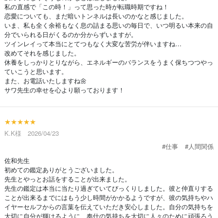
私の直感で「この時！」って思った時が転職時期ですね！
恋愛についても、まだ暗いトンネルは長いのかなと感じました。
いま、私も全く余裕もなく息の詰まる思いの毎日で、いつ明るい本来の自
分でいられる日がくるのか分からずいますが。
ツインレイって本当にとてつもなく大変な苦労が伴いますね…
改めてそれを感じました。
休養をしっかりとりながら、エネルギーのバランスをうまく保ちつつやっ
ていこうと思います。
また、お電話いたしますね🌼
サワ先生の幸せを心より願っております！
★★★★★
K.K様 2026/04/23
#仕事
#人間関係
佐和先生
初めての鑑定ありがとうございました。
先生とやっとお話をすることが出来ました。
先生の鑑定は本当に当たり過ぎていてびっくりしました。彼と仲直りする
ことが出来るまでにはもう少し時間がかかるようですが、彼の気持ちやハ
イヤーセルフからの言葉を伝えていただき安心しました。自分の気持ちを
大切に自分が輝けるように、奉仕の気持ちを大切に人々のために頑張ろう