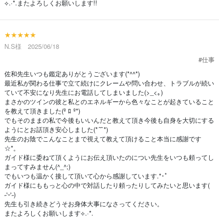
⟡.·*.またよろしくお願いします!!
★★★★★
N.S様 2025/06/18
#仕事
佐和先生いつも鑑定ありがとうございます(*^^*)
最近私が関わる仕事で立て続けにクレームや問い合わせ、トラブルが続い
ていて不安になり先生にお電話してしまいました(>_<｡)
まさかのツインの彼と私とのエネルギーから色々なことが起きていること
を教えて頂きました(º ﾛ º*)
でもそのままの私で今後もいいんだと教えて頂き今後も自身を大切にする
ようにとお話頂き安心しました(*´˘`*)
先生のお陰でこんなことまで視えて教えて頂けること本当に感謝です
☆*。
ガイド様に委ねて頂くようにお伝え頂いたのについ先生をいつも頼ってし
まってすみません(^_^;)
でもいつも温かく接して頂いて心から感謝しています.*･ﾟ
ガイド様にももっと心の中で対話したり頼ったりしてみたいと思います(
˶'ᵕ'˶)
先生も引き続きどうそお身体大事になさってください。
またよろしくお願いします⟡.·*.