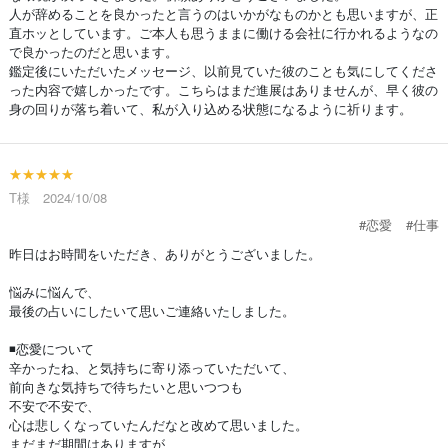
人が辞めることを良かったと言うのはいかがなものかとも思いますが、正
直ホッとしています。ご本人も思うままに働ける会社に行かれるようなの
で良かったのだと思います。
鑑定後にいただいたメッセージ、以前見ていた彼のことも気にしてくださ
った内容で嬉しかったです。こちらはまだ進展はありませんが、早く彼の
身の回りが落ち着いて、私が入り込める状態になるように祈ります。
★★★★★
T様 2024/10/08
#恋愛
#仕事
昨日はお時間をいただき、ありがとうございました。
悩みに悩んで、
最後の占いにしたいて思いご連絡いたしました。
◾️恋愛について
辛かったね、と気持ちに寄り添っていただいて、
前向きな気持ちで待ちたいと思いつつも
不安で不安で、
心は悲しくなっていたんだなと改めて思いました。
まだまだ期間はありますが、