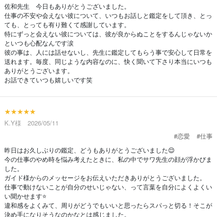
佐和先生 今日もありがとうございました。
仕事の不安や会えない彼について、いつもお話しと鑑定をして頂き、とっ
ても、とっても有り難くて感謝しています。
特にずっと会えない彼については、彼が良からぬことをするんじゃないか
といつも心配なんです涙
彼の事は、人には話せないし、先生に鑑定してもらう事で安心して日常を
送れます。毎度、同じような内容なのに、快く聞いて下さり本当にいつも
ありがとうございます。
お話できていつも嬉しいです笑
★★★★★
K.Y様 2026/05/11
#恋愛
#仕事
昨日はお久しぶりの鑑定、どうもありがとうございました😌
今の仕事のやめ時を悩み考えたときに、私の中でサワ先生の顔が浮かびま
した。
ガイド様からのメッセージをお伝えいただきありがとうございました。
仕事で動けないことが自分のせいじゃない、って言葉を自分によくよくい
い聞かせます⭐️
違和感をよくみて、周りがどうでもいいと思ったらスパっと切る！そこが
決め手になりそうなのかなとは感じました。