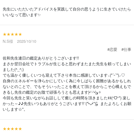
先生にいただいたアドバイスを実践して自分の思うように生きていけたら
いいなって思います✨
★★★★★
N.S様 2025/10/10
#恋愛
#仕事
佐和先生連日の鑑定ありがとうございます!!
まさか翌日会社でトラブルが生じると思わずまたまた先生を頼ってしまい
ました(^_^;)
でも温かく優しくいつも迎えて下さり本当に感謝しています⸜(*ˊᵕˋ*)⸝♡
自身のエネルギーを浄らかにしていく為に今しばらく困難があるかもしれ
ないとのことで、でもそういったことを教えて頂けるからこそ心構えもで
きるし先生の鑑定のお陰で頑張ろうとも思えます‎|•'-'•)و✧
今回も先生と笑いながらお話しして癒しの時間を頂きましたꉂꉂ(ᵔᗜᵔ*) 楽し
かった～♪♪先生いつもありがとうございます!!˙(*•̀ᴗ•́*)و ̑̑ またよろしくお願
いします☆*。
★★★★★