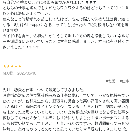
ら自分が1番楽なことに今回も気づかされました🌳🌳🌳
どちらの仕事を選んでも大変ならワクワクするのはどっち？って問いに自
然と心は決めたようでした。
色んなこと時期ずれを起こしてたけど、悩んで悩んで決めた道は良い道に
なる、8月はAll Happyになる、ってことだったので絶対後悔しない道を選
びます😌
ガイド様を含め、佐和先生がこうして沢山の方の魂を浄化し良いエネルギ
ーを循環🔄いただいていることに本当に感謝しました。本当に有り難うご
ざいました！！✨✨✨
★★★★★
M.U様 2025/05/10
#恋愛
#仕事
先月、恋愛と仕事について鑑定して頂きました。
お客様の対応の件で緊張感もある仕事に携わっていて、不安な気持ちでい
たのですが、佐和先生から、頑張りに見合った高い評価をされて高い報酬
も入るけど、報酬のタイミングが少しズレる、と言われて、結果が良いな
らよかったと思っていました。いよいよお客様がお帰りになる頃に仕事を
依頼してくれた方から「本当にお世話になりました！凄いボーナスにする
からお買い物でもして下さい」と言われたのですが、数週間経っても音沙
汰無し。忘れちゃってるのかなと思っていたら今日送られてきました‼️佐