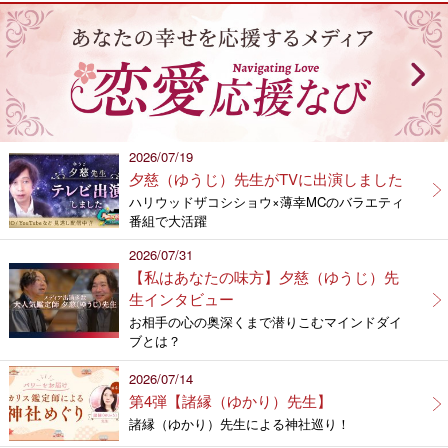
2026/07/19
夕慈（ゆうじ）先生がTVに出演しました
ハリウッドザコシショウ×薄幸MCのバラエティ
番組で大活躍
2026/07/31
【私はあなたの味方】夕慈（ゆうじ）先
生インタビュー
お相手の心の奥深くまで潜りこむマインドダイ
ブとは？
2026/07/14
第4弾【諸縁（ゆかり）先生】
諸縁（ゆかり）先生による神社巡り！