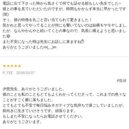
電話に出て下さった時から気さくで何でも話せる頼もしい先生でした✨
彼との事を見ていただいたのですが、時間もかからず本当に早かったです
(笑)
そぅ、彼の特徴を丸ごと言い当てられて驚きました！
良かれと思ってやってることが何にも響いてないのは結構モヤモヤしまし
たが、なんやかんやと続いてくとの事なので、気長に構えようと思いまし
た😄
また不安になった時は先生にお話しに来ますね✋
ありがとうございましたm(__)m
★★★★★
K.Y様 2026/03/27
#復縁
夕慈先生、ありがとうございました。
彼のことも私のこともとてもよくわかってくださって、これまでの色々な
ことがすごく腑に落ちました。
とてもとても不安で毎日悩みネガティブな気持ちで過ごしていましたが、
前向きに生きていけそうです。頑張ります。
もしまた不安になったらお電話させてください。
ありがとうございます。