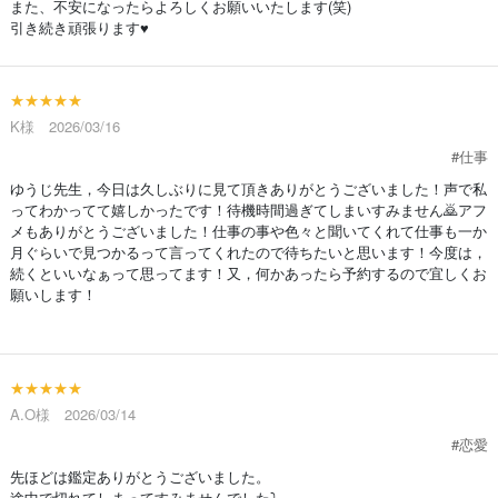
また、不安になったらよろしくお願いいたします(笑)
引き続き頑張ります♥️
★★★★★
K様 2026/03/16
#仕事
ゆうじ先生，今日は久しぶりに見て頂きありがとうございました！声で私
ってわかってて嬉しかったです！待機時間過ぎてしまいすみません🙇アフ
メもありがとうございました！仕事の事や色々と聞いてくれて仕事も一か
月ぐらいで見つかるって言ってくれたので待ちたいと思います！今度は，
続くといいなぁって思ってます！又，何かあったら予約するので宜しくお
願いします！
★★★★★
A.O様 2026/03/14
#恋愛
先ほどは鑑定ありがとうございました。
途中で切れてしまってすみませんでした⤵︎ ︎