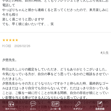
子供との時間、自分の時間、とてもリフレッシュできて久しぶり先生にお
電話して
やっぱりちゃんと彼から連絡くると言ってくださったので、来月楽しみに
今月も残り
楽しく過ごそうと思います🩷
でも、早く彼に会いたいです、、笑
★★★★★
H.O様 2026/02/26
#人生
夕慈先生。
昨日は久しぶりの鑑定をしていただき、どうもありがとうございました。
今気になっている方が、自分の事をどう思っているかのご相談をさせてい
ただきました。
夕慈先生からその方とどうなりたいですか？と仰られた時、最終的なゴー
ルはまだはっきり自分でも分からないんです。ただはっきり分かっている
ことは、ご飯を一緒に行くことが出来る間柄、自分の存在が彼にとってい
い影響を与える事ができる人になりたいなと思っています。
職場での接点がほとんどなく、今、月に数回話せるかどうかの短い時間の
中で、今後どうやって話す回数を少しでも増やすかどうか、夕慈先生のア