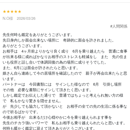
★★★★★
N.O様 2026/03/26
#人間関係
先生何時も鑑定をありがとうございます。
先日身内しか面会出来ない場所に 奇跡的に面会を許されました。
ありがとうございます。
お相手は 4ヶ月前よりかなり良く成り 6月を乗り越えたら 普通に食事
が出来る様に成ればかなりお相手のストレスも軽減をし また 先の住ま
いも役所と話し合いで体調回復の為の場所に成りそうでした。
また、6月には面会が許されたらと思います。
娘さん自ら連絡して今の居場所を確認したので 親子が再会出来たらと思
います。
パートナーは 今回書類には サインした様なので 6月 引掛し場所
その他 必要な書類にサインして頂きたく思います。
しかし鑑定でお伝えした通りで 普通ではちょっと考えられ無い方の様
で 私もかなり驚きを隠せません。
が 先少しでも協力して頂かないと お相手の全ての先の生活に係る事な
ので祈るばかりです。
今後お相手が 出来るだけ心穏やかに今を乗り越えられます事を
先生のチカラ強いパワーで 私もお相手も乗り越えられたらと思います。
何時も暖かく鑑定に迎えて頂きありがとうございます。