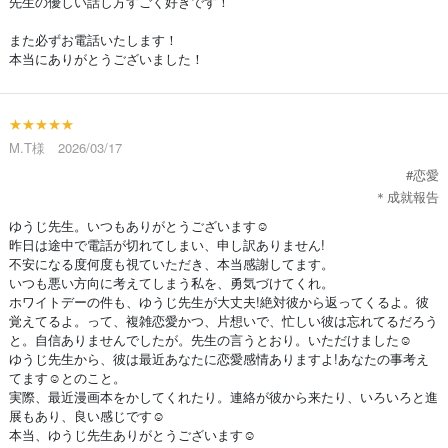
先生の優しい話し方すごく好きです！
また必ずお電話いたします！
本当にありがとうございました！
★★★★★
M.T様 2026/03/17
#恋愛
＊成就報告
ゆうじ先生。いつもありがとうございます☺
昨日は途中で電話が切れてしまい、申し訳ありません!
不安になる度何度も視ていただき、本当感謝してます。
いつも悪い方向に考えてしまう私を、勇気づけてくれ。
ホワイトデーの件も、ゆうじ先生が大丈夫!絶対彼から返ってくるよ。彼
覚えてるよ。って、複雑恋愛かつ、片想いで、忙しい彼は忘れてるだろう
と。自信ありませんでしたが。先生の言うとおり。いただけました☺
ゆうじ先生から、彼は最近あなたに恋愛感情ありますよ!あなたの事考え
てます☺とのこと。
実際、最近漫画本をかしてくれたり。連絡が彼から来たり、いろいろと進
展もあり、良い感じです☺
本当、ゆうじ先生ありがとうございます☺