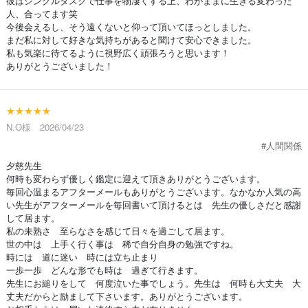
彼はシングルタスクで仕事を物凄くする上、わがままに生きる変わった
人、合ってます笑
今後会えるし、そう遠くないと仰って頂いてほっとしました。
まだ私に対して好きな気持ちがあると聞けて安心できました。
私も気楽に待てるように視野広く頑張ろうと思います！
ありがとうございました！
★★★★★
N.O様 2026/04/23
#人間関係
夕慈先生
何時も変わらず優しく鑑定に迎えて頂きありがとうございます。
毎回心温まるアフターメールもありがとうございます。なかなか人気の高
い先生がアフターメールを毎回書いて頂けるとは 先生の優しさだと感謝
して居ます。
私の未熟さ 至らなさを感じて日々を過ごして居ます。
世の中は 上手く行く事は 稀で自分自身の勉強ですね。
時には 道に迷い 時には立ち止まり
一歩一歩 どんな形でも時は 過ぎて行きます。
先生にお縋りをして 何度泣いた事でしょう。先生は 何時も大丈夫 大
丈夫だからと励まして下さいます。ありがとうございます。