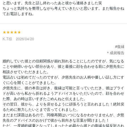
と思います。先生と話し終わったあと彼から連絡きました笑
ちょっと気持ちを整理しながら考えていきたいと思います。また報告かね
てお電話しますね。
★★★★★
K.T様 2026/04/20
#復縁
＊成就報告
婚約していた彼との信頼関係が崩れ別れることにしたのですが、気になる
ことや納得いかない部分があり、彼と最後に顔を合わせる前に夕慈先生に
相談させていただきました。
電話占いは初めてだったのですが、夕慈先生のお人柄や優しい話し方にす
ぐに心を開くことができました。
夕慈先生に、彼の本音は好き、復縁は可能と言っていただき、彼はプライ
ドが高いから私から折れるようアドバイスをいただいたので、顔を合わせ
た際、あの時は言いすぎたごめんねと伝えました。
その翌日、彼から、よりを戻せるように頑張ろうと言われました！絶対戻
るために努力したいとまで言ってくれました。
まだまだ課題はあるので、同棲再開はいつになるかわかりませんが、夕慈
先生のアドバイスのおかげで彼から前向きな言葉が聞けました！
ただ、一度婚約破棄となってしまったため親から彼との復縁を猛反対され