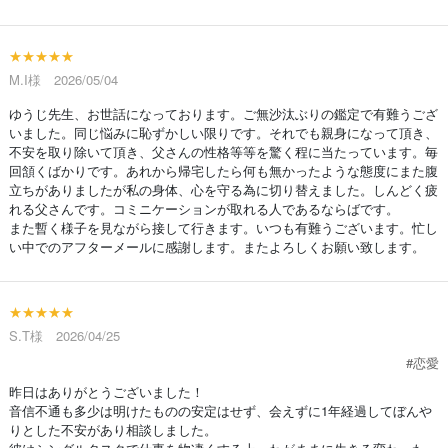
★★★★★
M.I様 2026/05/04
ゆうじ先生、お世話になっております。ご無沙汰ぶりの鑑定で有難うござ
いました。同じ悩みに恥ずかしい限りです。それでも親身になって頂き、
不安を取り除いて頂き、父さんの性格等等を驚く程に当たっています。毎
回頷くばかりです。あれから帰宅したら何も無かったような態度にまた腹
立ちがありましたが私の身体、心を守る為に切り替えました。しんどく疲
れる父さんです。コミニケーションが取れる人であるならばです。
また暫く様子を見ながら接して行きます。いつも有難うございます。忙し
い中でのアフターメールに感謝します。またよろしくお願い致します。
★★★★★
S.T様 2026/04/25
#恋愛
昨日はありがとうございました！
音信不通も多少は明けたものの安定はせず、会えずに1年経過してぼんや
りとした不安があり相談しました。