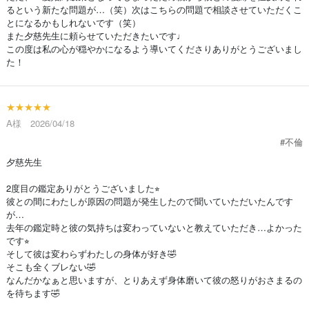
るという新たな問題が…（笑）次はこちらの問題で相談させていただくこ
とになるかもしれないです（笑）
また夕慈先生に頼らせていただきたいです♩
この度は私の心が穏やかになるよう導いてくださりありがとうございまし
た！
★★★★★
A様 2026/04/18
#不倫
夕慈先生
2度目の鑑定ありがとうございました⭐︎
彼との間にわたしが原因の問題が発生したので聞いていただいたんです
が…
去年の鑑定時と彼の気持ちは変わっていないと教えていただき…よかった
です⭐︎
そして彼は変わらずわたしの身体が好き🤣
そこも全くブレない🤣
なんだかなぁと思いますが、とりあえず身体磨いて彼の怒りがおさまるの
を待ちます🤣