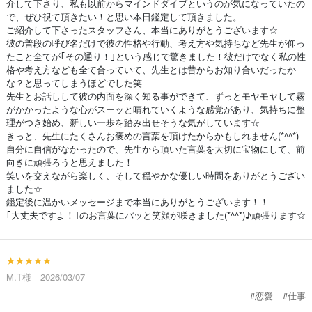
介して下さり、私も以前からマインドダイブというのが気になっていたの
で、ぜひ視て頂きたい！と思い本日鑑定して頂きました。
ご紹介して下さったスタッフさん、本当にありがとうございます☆
彼の普段の呼び名だけで彼の性格や行動、考え方や気持ちなど先生が仰っ
たこと全てが｢その通り！｣という感じで驚きました！彼だけでなく私の性
格や考え方なども全て合っていて、先生とは昔からお知り合いだったか
な？と思ってしまうほどでした笑
先生とお話しして彼の内面を深く知る事ができて、ずっとモヤモヤして霧
がかかったような心がスーッと晴れていくような感覚があり、気持ちに整
理がつき始め、新しい一歩を踏み出せそうな気がしています☆
きっと、先生にたくさんお褒めの言葉を頂けたからかもしれません(*^^*)
自分に自信がなかったので、先生から頂いた言葉を大切に宝物にして、前
向きに頑張ろうと思えました！
笑いを交えながら楽しく、そして穏やかな優しい時間をありがとうござい
ました☆
鑑定後に温かいメッセージまで本当にありがとうございます！！
｢大丈夫ですよ！｣のお言葉にパッと笑顔が咲きました(*^^*)♪頑張ります☆
★★★★★
M.T様 2026/03/07
#恋愛
#仕事