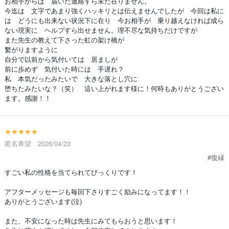
お相手からは 届いた連絡すら未だ在りません。
今迄は 文字であまり強くハッキリとは伝えませんでしたが 今回は私に
は どうにも出来ない状況下に在り 今お相手が 乗り越えなければ成ら
ない現実に ヘルプすら出せません。理不尽な気持ちだけですが
また先生の教えて下さった虹の架け橋が
繫がりますように
自分で以前から気付いては 居ましが
前に歩めず 気付いた時には 手遅れ？
私 本気だったみたいで 大きな落とし穴に
堕ちたみたいな？（笑） 這い上がれます様に！何時もありがとうござい
ます。感謝！！
★★★★★
匿名希望 2026/04/23
#復縁
すごい私の性格を当てられてびっくりです！
アフターメッセージも毎回下さりすごく励みになってます！！
ありがとうございます(泣)
また、不安になった時は先生にみてもらおうと思います！