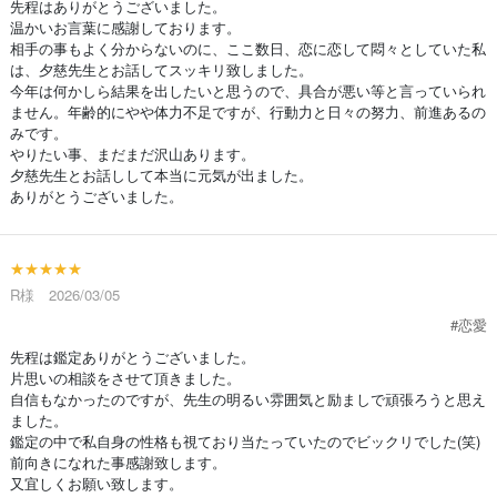
先程はありがとうございました。
温かいお言葉に感謝しております。
相手の事もよく分からないのに、ここ数日、恋に恋して悶々としていた私
は、夕慈先生とお話してスッキリ致しました。
今年は何かしら結果を出したいと思うので、具合が悪い等と言っていられ
ません。年齢的にやや体力不足ですが、行動力と日々の努力、前進あるの
みです。
やりたい事、まだまだ沢山あります。
夕慈先生とお話しして本当に元気が出ました。
ありがとうございました。
★★★★★
R様 2026/03/05
#恋愛
先程は鑑定ありがとうございました。
片思いの相談をさせて頂きました。
自信もなかったのですが、先生の明るい雰囲気と励ましで頑張ろうと思え
ました。
鑑定の中で私自身の性格も視ており当たっていたのでビックリでした(笑)
前向きになれた事感謝致します。
又宜しくお願い致します。