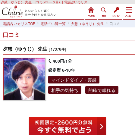
夕慈（ゆうじ） 先生 口コミ(2ページ目) ｜電話占いカリス
電話占いカリスTOP
電話占い師一覧
夕慈（ゆうじ） 先生
口コミ
口コミ
夕慈（ゆうじ） 先生
[ 17376件]
400円/1分
鑑定歴 6-10年
マインドダイブ・霊感
相手の気持ち
的確で頼れる