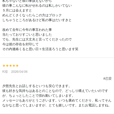
私ぢゃないと彼の事扱えないから
彼の事こんなに転がせれるのは私しかいてない
５月には会えますと
めんどくさくなったらこの方はブロック
しちゃうところがあるけど私の事はだいすきと
改めて去年に今年の事言われた事
当たっておりすごいと思いました
でも、先生には大丈夫と言ってくださったので
今は彼の存在を封印して
その内連絡くると思い日々生活送ろうと思います笑
★★★★★
K様 2026/04/06
#恋愛
夕慈先生とお話しするといつも安心できます。
彼も好きな気持ちはあるとのことなので、どっしり構えていたいのです
が、ちょっとしたことで揺れ動いてしまいます。
メッセージもありがとうございます。いつも褒めてくださり、私ってそん
なかなと思ってしまいますが、とても嬉しいです。またお電話しますね。