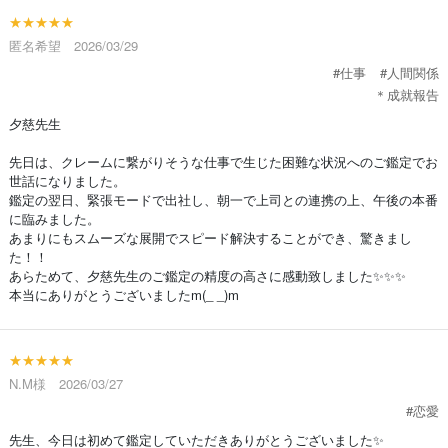
★★★★★
匿名希望 2026/03/29
#仕事
#人間関係
＊成就報告
夕慈先生
先日は、クレームに繋がりそうな仕事で生じた困難な状況へのご鑑定でお
世話になりました。
鑑定の翌日、緊張モードで出社し、朝一で上司との連携の上、午後の本番
に臨みました。
あまりにもスムーズな展開でスピード解決することができ、驚きまし
た！！
あらためて、夕慈先生のご鑑定の精度の高さに感動致しました✨✨✨
本当にありがとうございましたm(_ _)m
★★★★★
N.M様 2026/03/27
#恋愛
先生、今日は初めて鑑定していただきありがとうございました✨