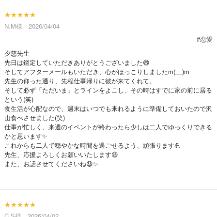
★★★★★
N.M様 2026/04/04
#恋愛
夕慈先生
先日は鑑定していただきありがとうございました😄
そしてアフターメールもいただき、心がほっこりしましたm(__)m
先生の仰った通り、先程仕事帰りに彼が来てくれて。
そして必ず「ただいま」とラインをよこし、その時はすでに家の前に居る
という(笑)
食生活が心配なので、週末はいつでも来れるように準備しておいたので沢
山食べさせました(笑)
仕事が忙しく、来週のイベントが終わったら少しは二人でゆっくりできる
かと思います✨
これからも二人で穏やかな時間を過ごせるよう、頑張ります💪
先生、応援よろしくお願いいたします😃
また、お話させてくださいね😆✨
★★★★★
C.S様 2026/04/02