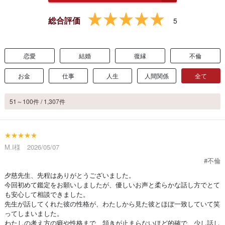
総合評価
5
恋愛
結婚
復縁
不倫
お金
仕事
人生
人間関係
全て
51～100件 / 1,307件
★★★★★
M.I様 2026/05/07
#不倫
夕慈先生、先程はありがとうございました。
今回初めて鑑定をお願いしましたが、優しいお声と柔らかな話し方でとて
も安心して相談できました。
先生が話してくれた彼の性格が、わたしから見た彼とほぼ一致していて笑
ってしまいました。
わたしの考え方の癖や性格まで、頷きが止まらないほど的確で、少し話し