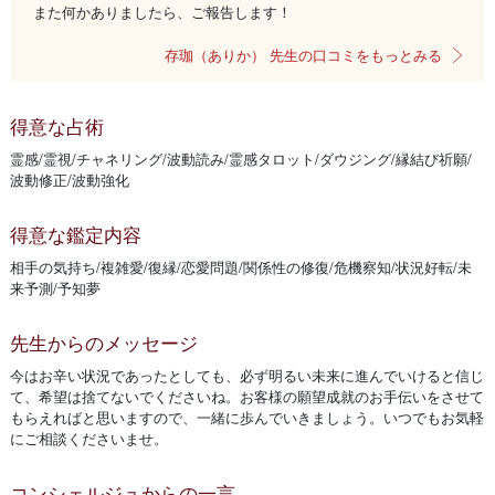
また何かありましたら、ご報告します！
存珈（ありか） 先生の口コミをもっとみる
得意な占術
霊感/霊視/チャネリング/波動読み/霊感タロット/ダウジング/縁結び祈願/
波動修正/波動強化
得意な鑑定内容
相手の気持ち/複雑愛/復縁/恋愛問題/関係性の修復/危機察知/状況好転/未
来予測/予知夢
先生からのメッセージ
今はお辛い状況であったとしても、必ず明るい未来に進んでいけると信じ
て、希望は捨てないでくださいね。お客様の願望成就のお手伝いをさせて
もらえればと思いますので、一緒に歩んでいきましょう。いつでもお気軽
にご相談くださいませ。
コンシェルジュからの一言