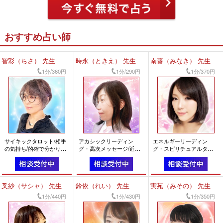
おすすめ占い師
智彩（ちさ） 先生
時永（ときえ） 先生
南葵（みなき） 先生
1分/360円
1分/290円
1分/370円
サイキックタロット/相手
アカシックリーディン
エネルギーリーディン
の気持ち/的確で分かりや
グ・高次メッセージ/近未
グ・スピリチュアルタロ
すい
来/的確で分かりやすい
ット/相手の気持ち/前向き
になれる
叉紗（サシャ） 先生
鈴依（れい） 先生
実苑（みその） 先生
1分/440円
1分/430円
1分/350円