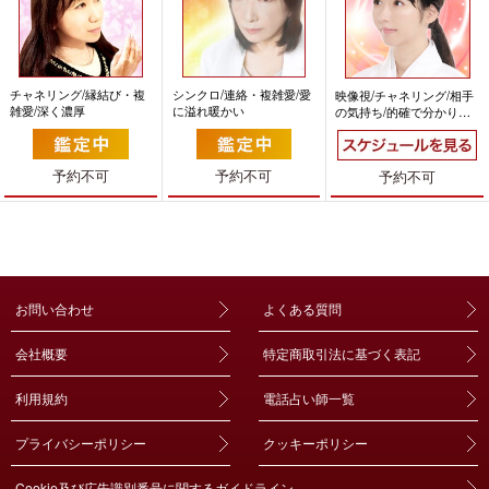
チャネリング/縁結び・複
シンクロ/連絡・複雑愛/愛
映像視/チャネリング/相手
雑愛/深く濃厚
に溢れ暖かい
の気持ち/的確で分かりや
すい
予約不可
予約不可
予約不可
お問い合わせ
よくある質問
会社概要
特定商取引法に基づく表記
利用規約
電話占い師一覧
プライバシーポリシー
クッキーポリシー
Cookie及び広告識別番号に関するガイドライン