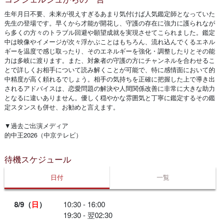
生年月日不要、未来が視えすぎるあまり気付けば人気鑑定師となっていた
先生の登場です。早くから才能が開花し、守護の存在に強力に護られなが
ら多くの方々のトラブル回避や願望成就を実現させてこられました。鑑定
中は映像やイメージが次々浮かぶことはもちろん、流れ込んでくるエネル
ギーを温度で感じ取ったり、そのエネルギーを強化・調整したりとその能
力は多岐に渡ります。また、対象者の守護の方にチャンネルを合わせるこ
とで詳しくお相手について読み解くことが可能で、特に感情面において的
中精度が高く頼れるでしょう。相手の気持ちを正確に把握した上で導き出
されるアドバイスは、恋愛問題の解決や人間関係改善に非常に大きな助力
となるに違いありません。優しく穏やかな雰囲気と丁寧に鑑定するその鑑
定スタンスも併せ、お勧めと言えます。
▼過去ご出演メディア
的中王2026（中京テレビ）
待機スケジュール
日付
一覧
8/9（
日
）
10:30 - 16:00
19:30 - 翌02:30