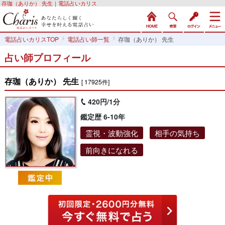
存珈（ありか） 先生｜電話占いカリス
電話占いカリスTOP
電話占い師一覧
存珈（ありか） 先生
占い師プロフィール
存珈（ありか） 先生
[ 17925件]
420円/1分
鑑定歴 6-10年
霊視・波動強化
相手の気持ち
前向きになれる