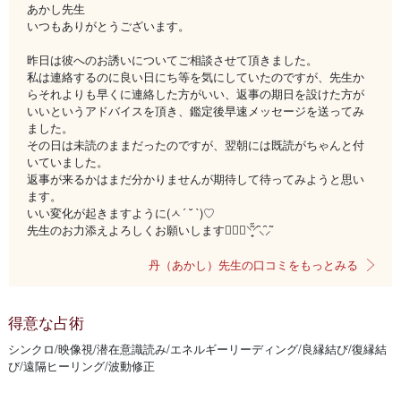
あかし先生
いつもありがとうございます。
昨日は彼へのお誘いについてご相談させて頂きました。
私は連絡するのに良い日にち等を気にしていたのですが、先生か
らそれよりも早くに連絡した方がいい、返事の期日を設けた方が
いいというアドバイスを頂き、鑑定後早速メッセージを送ってみ
ました。
その日は未読のままだったのですが、翌朝には既読がちゃんと付
いていました。
返事が来るかはまだ分かりませんが期待して待ってみようと思い
ます。
いい変化が起きますように(ㅅ´ ˘ `)♡
先生のお力添えよろしくお願いします🙇🏻‍♀️⸌̟͂̋⸍̑⸜̑⸝͂
丹（あかし）先生の口コミをもっとみる
得意な占術
シンクロ/映像視/潜在意識読み/エネルギーリーディング/良縁結び/復縁結
び/遠隔ヒーリング/波動修正