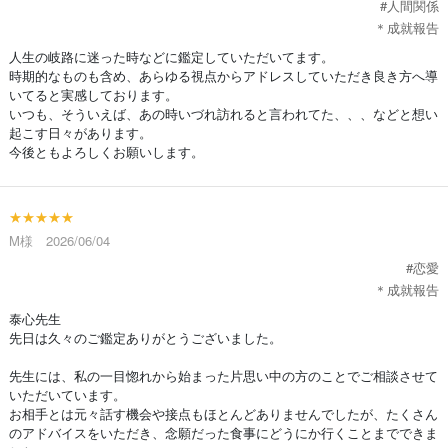
#人間関係
＊成就報告
人生の岐路に迷った時などに鑑定していただいてます。
時期的なものも含め、あらゆる視点からアドレスしていただき良き方へ導
いてると実感しております。
いつも、そういえば、あの時いづれ訪れると言われてた、、、などと想い
起こす日々があります。
今後ともよろしくお願いします。
★★★★★
M様 2026/06/04
#恋愛
＊成就報告
泰心先生
先日は久々のご鑑定ありがとうございました。
先生には、私の一目惚れから始まった片思い中の方のことでご相談させて
いただいています。
お相手とは元々話す機会や接点もほとんどありませんでしたが、たくさん
のアドバイスをいただき、念願だった食事にどうにか行くことまでできま