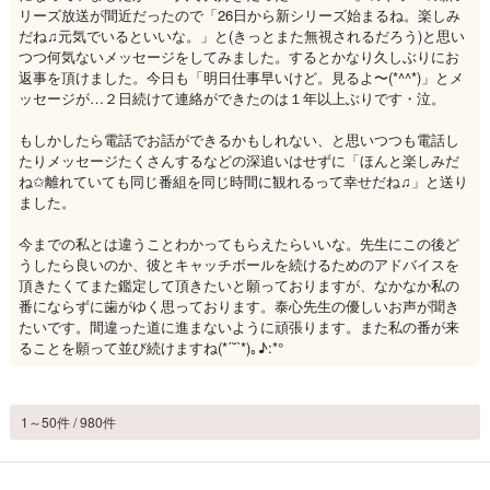
リーズ放送が間近だったので「26日から新シリーズ始まるね。楽しみ
だね♫元気でいるといいな。」と(きっとまた無視されるだろう)と思い
つつ何気ないメッセージをしてみました。するとかなり久しぶりにお
返事を頂けました。今日も「明日仕事早いけど。見るよ〜(*^^*)」とメ
ッセージが…２日続けて連絡ができたのは１年以上ぶりです・泣。
もしかしたら電話でお話ができるかもしれない、と思いつつも電話し
たりメッセージたくさんするなどの深追いはせずに「ほんと楽しみだ
ね✩離れていても同じ番組を同じ時間に観れるって幸せだね♫」と送り
ました。
今までの私とは違うことわかってもらえたらいいな。先生にこの後ど
うしたら良いのか、彼とキャッチボールを続けるためのアドバイスを
頂きたくてまた鑑定して頂きたいと願っておりますが、なかなか私の
番にならずに歯がゆく思っております。泰心先生の優しいお声が聞き
たいです。間違った道に進まないように頑張ります。また私の番が来
ることを願って並び続けますね(*ˊ˘ˋ*)｡♪:*°
1～50件 / 980件