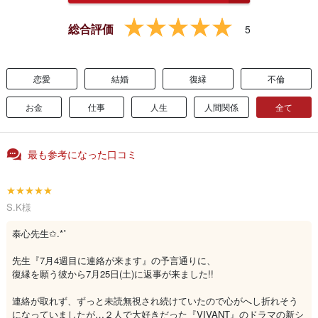
総合評価
5
恋愛
結婚
復縁
不倫
お金
仕事
人生
人間関係
全て
最も参考になった口コミ
★★★★★
S.K様
泰心先生✩.*˚
先生『7月4週目に連絡が来ます』の予言通りに、
復縁を願う彼から7月25日(土)に返事が来ました!!
連絡が取れず、ずっと未読無視され続けていたので心がへし折れそう
になっていましたが…２人で大好きだった『VIVANT』のドラマの新シ