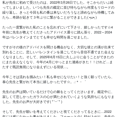
私が先生に初めて受けたのは、2022年3月26日でした。そこからだいぶ経
ってしまいました。いつも先生の鑑定に並び待ちながら何度もリロードの
繰り返し。きっと今回も私の番は来ないだろうなと諦めながら待機してみ
たら…奇跡が起きて３年ぶりに繋がることができました( •̥ω•̥ )
たった一度繋がれた私のことを忘れずにいて下さり、嬉しかったです☆4
年前に先生が教えてくださったアドバイス通りに踏ん張り、2022～2024
年はバレンタインまでとても幸せな時間を過ごせました。
ですがその後のアドバイスを聞ける機会がなく、大切な彼との溝が出来て
別れることに。悲しいバレンタインを過ごしてから音信不通でまた会えな
くなりました。そして、2025年6月15日に久しぶりに会うことができたの
にまた会えなくなり、今年の4月にやっとまた連絡がきた！！けれど…ま
たすぐ既読無視になり会えずにいる現状…。
今年こそは流れを掴みたい！私も幸せになりたい！と強く願っていたら、
泰心先生と繋がれて本当に嬉しかったです☆。.:＊・゜
先生のお声は聞いているだけで心の棘をとってくださいます。鑑定中に、
寂しくて悲しかったガラスの心が満たされていくような気持ちにもなりま
した。先生のお声が大好きです( *´﹀`* )
そして、先生が願いを考えてくださいと視てくださってるときに…2022
年には感じなかった事がありました。フゥーッと少し顔が上がり、先生の