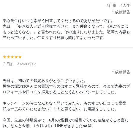
#仕事
#人生
＊成就報告
泰心先生はいつも素早く回答してくださるのでありがたいです。
先日、『好きな人と近々喧嘩するけど、また仲良くなって、4月ごろには
もっと近くなる。』と言われたら、その通りになりました。喧嘩の内容も
当たっていました。仲直りすり秘訣も聞けてよかったです。
★★★★★
C.F様 2026/06/12
＊成就報告
先日は、初めての鑑定ありがとうございました。
男性の鑑定​師さんにお電話するのはすごく緊張するので、今まで先生のプ
ロフィールや口コミを拝見することなく占いジプシーしてました。
キャンペーンの時になんとなく開いてみたら、ものすごい口コミで🥹🥹
私も一度みていただきたい！！！と強く思い、お電話をしました。
今回、先生の時期読みで、6月の2週目か3週目ぐらいに連絡がくると言わ
れ、なんと今朝、1カ月ぶりにLINEがきました😭😭