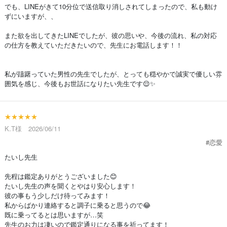
でも、LINEがきて10分位で送信取り消しされてしまったので、私も動け
ずにいますが、、
また欲を出してきたLINEでしたが、彼の思いや、今後の流れ、私の対応
の仕方を教えていただきたいので、先生にお電話します！！
私が躊躇っていた男性の先生でしたが、とっても穏やかで誠実で優しい雰
囲気を感じ、今後もお世話になりたい先生です😌✨️
★★★★★
K.T様 2026/06/11
#恋愛
たいし先生
先程は鑑定ありがとうございました😊
たいし先生の声を聞くとやはり安心します！
彼の事もう少しだけ待ってみます！
私からばかり連絡すると調子に乗ると思うので😂
既に乗ってるとは思いますが…笑
先生のお力は凄いので鑑定通りになる事を祈ってます！