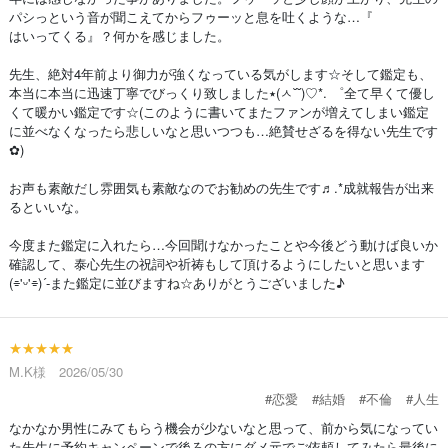
パシっという音が聞こえてからフゥーッと息を吐くような…『
はいってくる』？何かを感じました。
先生、絶対4年前より御力が強くなっている気がします☆そして鑑定も、
本当に本当に迅速丁寧でびっくり致しました٭(ㅅ˘˘)♡*. ゜全て早くて優し
くて暖かい鑑定です☆(このように書いてまたファンが増えてしまい鑑定
に並べなくなったら悲しいなと思いつつも…絶賛せざるを得ない先生です‎
✿)
お声も素敵だし雰囲気も素敵なのでお勧めの先生です♬.*成就報告が出来
るといいな。
今度また鑑定に入れたら…今回聞けなかったことや今後どう動けば良いか
確認して、泰心先生の祝詞や祈祷もして頂けるようにしたいと思います
(⌯'ᵕ'⌯)´-また鑑定に並びますね☆ありがとうございました♪
★★★★★
M.K様 2026/05/30
#恋愛
#結婚
#不倫
#人生
なかなか男性にみてもらう機会が少ないなと思って、前から気になってい
た先生に予約キャンペーンで後ろの方にダメ元でご依頼してみたら最後に