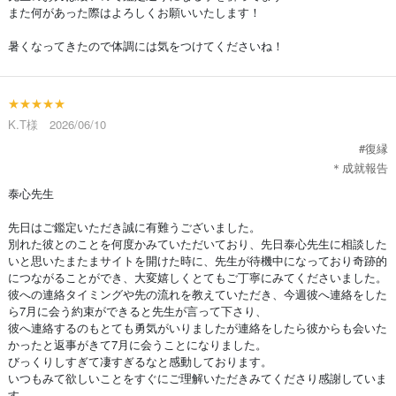
また何があった際はよろしくお願いいたします！
暑くなってきたので体調には気をつけてくださいね！
★★★★★
K.T様 2026/06/10
#復縁
＊成就報告
泰心先生
先日はご鑑定いただき誠に有難うございました。
別れた彼とのことを何度かみていただいており、先日泰心先生に相談した
いと思いたまたまサイトを開けた時に、先生が待機中になっており奇跡的
につながることができ、大変嬉しくとてもご丁寧にみてくださいました。
彼への連絡タイミングや先の流れを教えていただき、今週彼へ連絡をした
ら7月に会う約束ができると先生が言って下さり、
彼へ連絡するのもとても勇気がいりましたが連絡をしたら彼からも会いた
かったと返事がきて7月に会うことになりました。
びっくりしすぎて凄すぎるなと感動しております。
いつもみて欲しいことをすぐにご理解いただきみてくださり感謝していま
す。