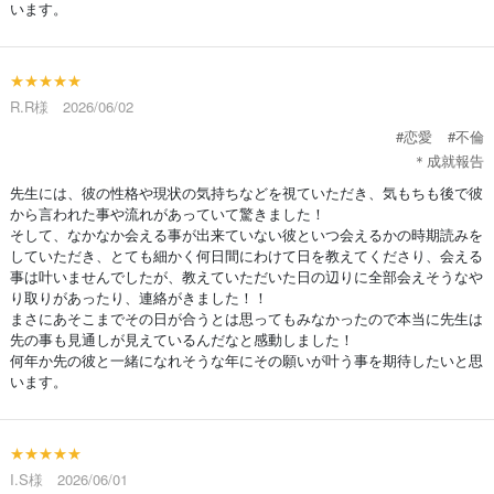
います。
★★★★★
R.R様 2026/06/02
#恋愛
#不倫
＊成就報告
先生には、彼の性格や現状の気持ちなどを視ていただき、気もちも後で彼
から言われた事や流れがあっていて驚きました！
そして、なかなか会える事が出来ていない彼といつ会えるかの時期読みを
していただき、とても細かく何日間にわけて日を教えてくださり、会える
事は叶いませんでしたが、教えていただいた日の辺りに全部会えそうなや
り取りがあったり、連絡がきました！！
まさにあそこまでその日が合うとは思ってもみなかったので本当に先生は
先の事も見通しが見えているんだなと感動しました！
何年か先の彼と一緒になれそうな年にその願いが叶う事を期待したいと思
います。
★★★★★
I.S様 2026/06/01