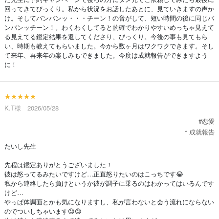
回ってきてびっくり。私から状況をお話したあとに、見ていきますの声か
け。そしてバンバンッ・・・チーン！の音がして、短い時間の後に同じバ
ンバンッチーン！。わくわくしてると的確でわかりやすいめっちゃ見えて
る見えてる鑑定結果を返してくださり、びっくり。今後の事も見てもら
い、時期も教えてもらいました。今から数ヶ月はワクワクできます。そし
て来年、再来年の楽しみもできました。今度は成就報告ができますよう
に！
★★★★★
K.T様 2026/05/28
#恋愛
＊成就報告
たいし先生
先程は鑑定ありがとうございました！
彼は怒ってるみたいですけど…正直怒りたいのはこっちです😂
私から連絡したら負けというか彼が調子に乗るのはわかってはいるんです
けど…
やっぱ体調面とかも気になりますし、私が言わないと会う流れにならない
のでついしちゃいます😓😓