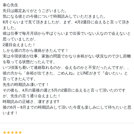
泰心先生
先日は鑑定ありがとうございました。
気になる彼との今後について時期読みしていただきました。
8月ぐらいまで見て頂きましたが、まず、4月2週目に会えると言って頂き
ました。
彼は仕事で毎月月頭から半ばぐらいまで出張でいない人なので会えないと
思っていましたが、
2週目会えました！
しかも彼の方から連絡がきたんです！
実は今現状彼が仕事、家族の問題でかなり余裕がない状況なので少し距離
を取ってる状態だったんです。
いつ頃落ち着いて連絡取れるのか、会えるのかと不安だったんですが、、
彼の方から「余裕が出てきた、ごめんね』とLINEがきて『会いたい』と
言ってきたんです。
先生の時期読み凄いです！
その後も、4月の最後の週と5月の2週目に会えると言って頂いたのです
が、先生の言う通り会えました！
時期読みの正確さ、凄すぎます‼️
後の6月～8月までの時期読みして頂いた今度も楽しみにして待ちたいと思
います！
★★★★★