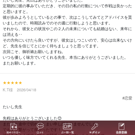
定期的に彼の事みていただき、その日の私の行動について作戦は良かった
と思いますと。
彼が歩みよろうとしているとの事で、次はこうしてみてとアドバイスを貰
いましたので、時期読みでのその週に行動しようと思います。
それから、彼女との状況やこの２人の未来についても結婚はない、来年に
は消える‥
その方向にいけたら良いですが、彼女はしつこいので、安心は出来ないけ
ど、先生を信じてとにかく待ちましょうと思ってます。
次回こそ、御祈祷お願いしますね。
いつも優しく味方でいてくれる先生、本当にありがとうございました。
またお願いします。
★★★★★
K.T様 2026/04/18
#恋愛
たいし先生
先程はありがとうございました😊
またまた途中で切れてしまい申し訳ありませんでした。
でもすぐ繋がって良かったです！