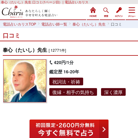
泰心（たいし）先生 口コミ(1ページ目) ｜電話占いカリス
電話占いカリスTOP
電話占い師一覧
泰心（たいし）先生
口コミ
口コミ
泰心（たいし）先生
[ 12771件]
420円/1分
鑑定歴 16-20年
祝詞法・祈祷
復縁・相手の気持ち
深く濃厚