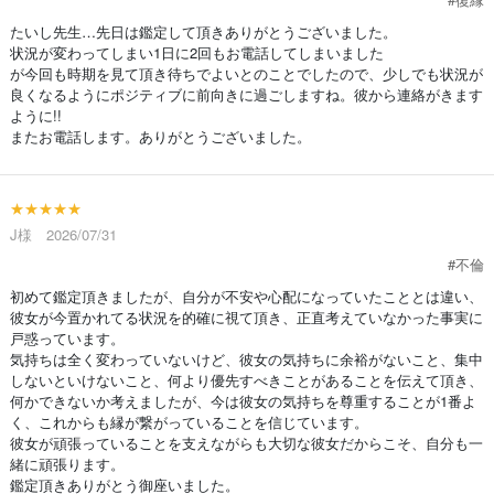
たいし先生…先日は鑑定して頂きありがとうございました。
状況が変わってしまい1日に2回もお電話してしまいました
が今回も時期を見て頂き待ちでよいとのことでしたので、少しでも状況が
良くなるようにポジティブに前向きに過ごしますね。彼から連絡がきます
ように!!
またお電話します。ありがとうございました。
★★★★★
J様 2026/07/31
#不倫
初めて鑑定頂きましたが、自分が不安や心配になっていたこととは違い、
彼女が今置かれてる状況を的確に視て頂き、正直考えていなかった事実に
戸惑っています。
気持ちは全く変わっていないけど、彼女の気持ちに余裕がないこと、集中
しないといけないこと、何より優先すべきことがあることを伝えて頂き、
何かできないか考えましたが、今は彼女の気持ちを尊重することが1番よ
く、これからも縁が繋がっていることを信じています。
彼女が頑張っていることを支えながらも大切な彼女だからこそ、自分も一
緒に頑張ります。
鑑定頂きありがとう御座いました。