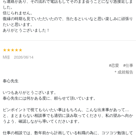
ら連絡があり、その流れで電話もしてそのまま会うことになり急接近しま
した。
信じられません。
復縁の時期も見ていただいたので、当たるといいなと思い楽しみに頑張り
たいと思います。
ありがとうございました！
★★★★★
M様 2026/06/14
#恋愛
#仕事
＊成就報告
泰心先生
いつもありがとうございます。
泰心先生には何かある度に、頼らせて頂いています。
ピンポイントで視てもらいたい事はもちろん、こんな出来事があって…
と、まとまらない相談事でも適切に汲み取ってくださり、私の望みへ向か
うよう、確認しながら導いてくださいます。
仕事の相談では、数年前から計画している転職の為に、コツコツ勉強して