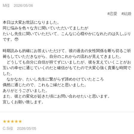
M様 2026/05/06
#恋愛
#結婚
本日は大変お世話になりました。
同じ悩みを色々な方に聞いていただいてましたが
たいし先生に聞いていただいて、こんなに心穏やかになれたのは久しぶり
です。🥹
時期読みも的確にお答えいただけて、彼の過去の女性関係を断ち切るご祈
祷もしていただきながら、自分のこれからの流れが見えてきました。
どうしても自分に自信が持てずにいましたが、彼を支えていくことがお
互いの幸せに通じていくのだと確信がもてたので大変心強く貴重な時間で
した。
なかなか、たいし先生に繋がらず諦めかけていたところ
偶然に通じたので、これもご縁だと思いました。
ありがとうございました。
また、彼との変化が起きた頃にお問い合わせたいと思います。
宜しくお願い致します。
★★★★★
C.S様 2026/05/05