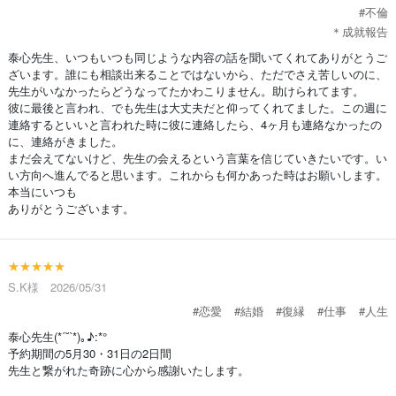
#不倫
＊成就報告
泰心先生、いつもいつも同じような内容の話を聞いてくれてありがとうご
ざいます。誰にも相談出来ることではないから、ただでさえ苦しいのに、
先生がいなかったらどうなってたかわこりません。助けられてます。
彼に最後と言われ、でも先生は大丈夫だと仰ってくれてました。この週に
連絡するといいと言われた時に彼に連絡したら、4ヶ月も連絡なかったの
に、連絡がきました。
まだ会えてないけど、先生の会えるという言葉を信じていきたいです。い
い方向へ進んでると思います。これからも何かあった時はお願いします。
本当にいつも
ありがとうございます。
★★★★★
S.K様 2026/05/31
#恋愛
#結婚
#復縁
#仕事
#人生
泰心先生(*ˊ˘ˋ*)｡♪:*°
予約期間の5月30・31日の2日間
先生と繋がれた奇跡に心から感謝いたします。