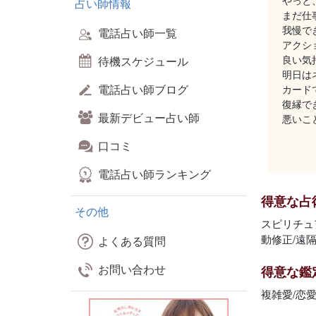
やっと
占い師情報
まだ仕
我慢で
電話占い師一覧
アクシ
良い気
待機スケジュール
明日は
電話占い師ブログ
カード
復縁で
最新デビュー占い師
悪いこ
口コミ
電話占い師ランキング
得意な占
その他
スピリチュ
動修正/遠
よくある質問
お問い合わせ
得意な鑑
複雑愛/恋愛