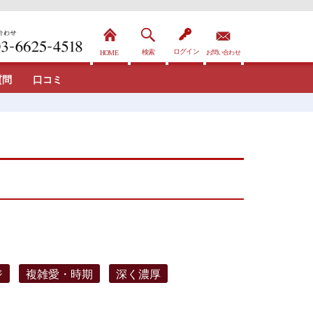
質問
口コミ
ジ
複雑愛・時期
深く濃厚