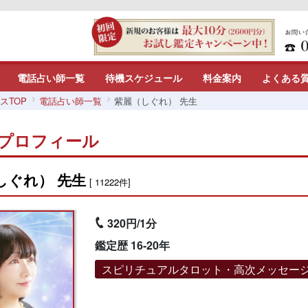
電話占い師一覧
待機スケジュール
料金案内
よくある
スTOP
電話占い師一覧
紫麗（しぐれ） 先生
プロフィール
しぐれ） 先生
[ 11222件]
320円/1分
鑑定歴 16-20年
スピリチュアルタロット・高次メッセー