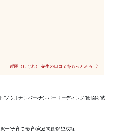
紫麗（しぐれ） 先生の口コミをもっとみる
/ソウルナンバー/ナンバーリーディング/数秘術/波
択一/子育て/教育/家庭問題/願望成就