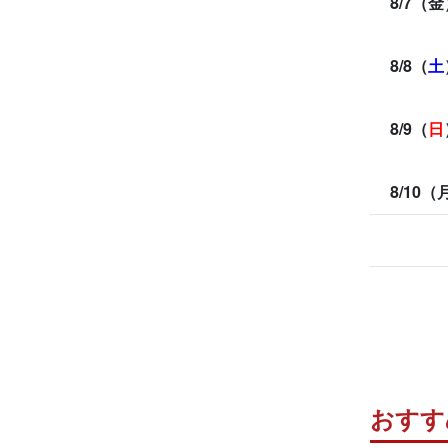
8/7（金
8/8（
土
8/9（
日
8/10（
おすす