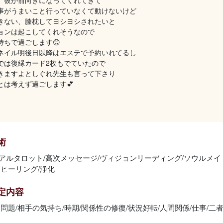
、彼が前向きになってくれてきて
事がうまいこと行っていなくて動けないけど
きない、膝枕してヨシヨシされたいと
ョンは起こしてくれそうなので
持ちで過ごします😊
ネイル明後日以降はエステで予約いれてるし
では復縁カード2枚もでていたので
きますよとしぐれ先生も言って下さり
とは考えず過ごします💕
術
アルタロット/高次メッセージ/ヴィジョンリーディング/ソウルメイト
隔ヒーリング/浄化
定内容
問題/相手の気持ち/時期/関係性の修復/状況好転/人間関係/仕事/二者