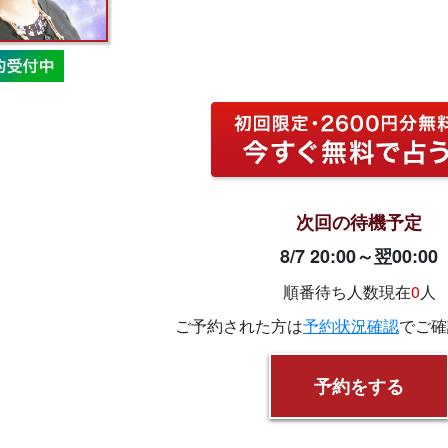
次回の待機予定
8/7 20:00～翌00:00
順番待ち人数
現在
0
人
ご予約された方は
予約状況確認
でご確