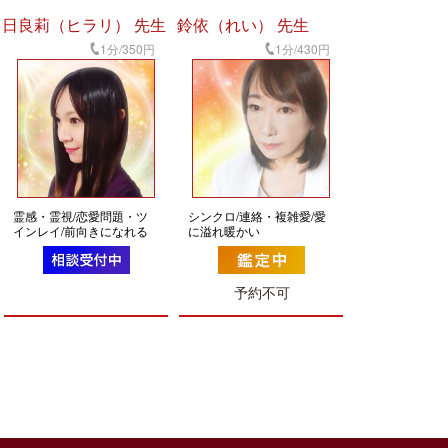
日良莉（ヒラリ） 先生
鈴依（れい） 先生
1分/350円
1分/430円
霊感・霊視/恋愛問題・ツ
シンクロ/連絡・複雑愛/愛
インレイ/前向きになれる
に溢れ暖かい
予約不可