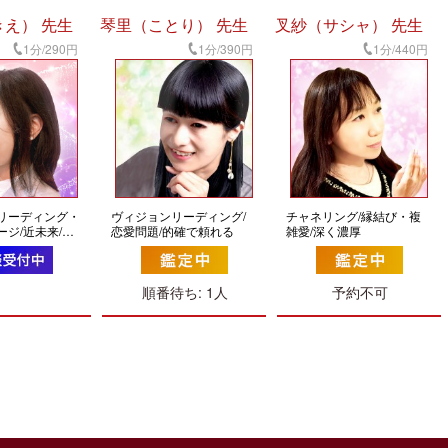
え） 先生
琴里（ことり） 先生
叉紗（サシャ） 先生
1分/290円
1分/390円
1分/440円
リーディング・
ヴィジョンリーディング/
チャネリング/縁結び・複
ージ/近未来/的
恋愛問題/的確で頼れる
雑愛/深く濃厚
やすい
順番待ち: 1人
予約不可