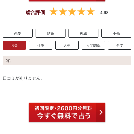
総合評価
4.98
恋愛
結婚
復縁
不倫
お金
仕事
人生
人間関係
全て
0件
口コミがありません。