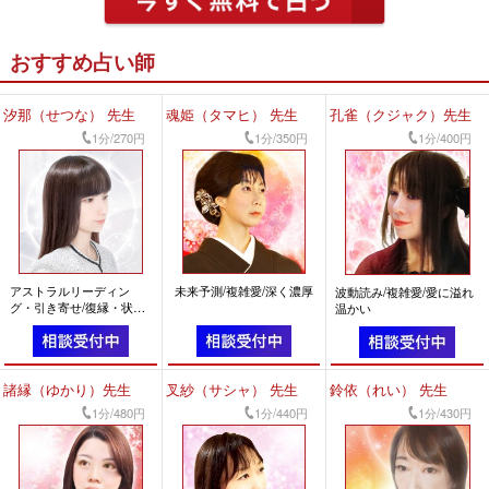
おすすめ占い師
汐那（せつな） 先生
魂姫（タマヒ） 先生
孔雀（クジャク）先生
1分/270円
1分/350円
1分/400円
アストラルリーディン
未来予測/複雑愛/深く濃厚
波動読み/複雑愛/愛に溢れ
グ・引き寄せ/復縁・状況
温かい
好転/前向きになれる
諸縁（ゆかり）先生
叉紗（サシャ） 先生
鈴依（れい） 先生
1分/480円
1分/440円
1分/430円