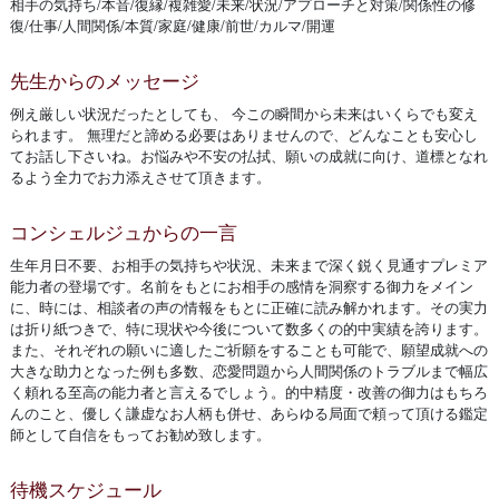
相手の気持ち/本音/復縁/複雑愛/未来/状況/アプローチと対策/関係性の修
復/仕事/人間関係/本質/家庭/健康/前世/カルマ/開運
先生からのメッセージ
例え厳しい状況だったとしても、 今この瞬間から未来はいくらでも変え
られます。 無理だと諦める必要はありませんので、どんなことも安心し
てお話し下さいね。お悩みや不安の払拭、願いの成就に向け、道標となれ
るよう全力でお力添えさせて頂きます。
コンシェルジュからの一言
生年月日不要、お相手の気持ちや状況、未来まで深く鋭く見通すプレミア
能力者の登場です。名前をもとにお相手の感情を洞察する御力をメイン
に、時には、相談者の声の情報をもとに正確に読み解かれます。その実力
は折り紙つきで、特に現状や今後について数多くの的中実績を誇ります。
また、それぞれの願いに適したご祈願をすることも可能で、願望成就への
大きな助力となった例も多数、恋愛問題から人間関係のトラブルまで幅広
く頼れる至高の能力者と言えるでしょう。的中精度・改善の御力はもちろ
んのこと、優しく謙虚なお人柄も併せ、あらゆる局面で頼って頂ける鑑定
師として自信をもってお勧め致します。
待機スケジュール