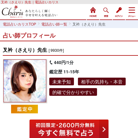
叉衿（さえり）先生｜電話占いカリス
電話占いカリスTOP
電話占い師一覧
叉衿（さえり）先生
占い師プロフィール
叉衿（さえり）先生
[ 9930件]
440円/1分
鑑定歴 11-15年
未来予知
相手の気持ち・本音
的確で分かりやすい