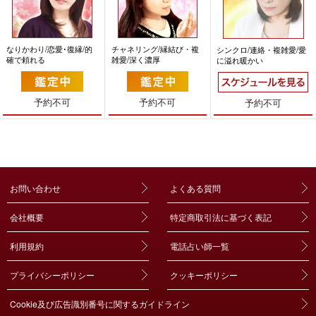
なりかわり/恋愛･復縁/的
チャネリング/縁結び・複
シンクロ/連絡・複雑愛/愛
確で頼れる
雑愛/深く濃厚
に溢れ暖かい
予約不可
予約不可
予約不可
お問い合わせ
よくある質問
会社概要
特定商取引法に基づく表記
利用規約
電話占い師一覧
プライバシーポリシー
クッキーポリシー
Cookie及び広告識別番号に関するガイドライン