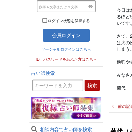
今日は
るほど
ログイン状態を保持する
いです
さて、
は火の
しまう
ソーシャルログインはこちら
ID、パスワードを忘れた方はこちら
勉強や
占い師検索
みなさ
菊代
前の記
相談内容で占い師を検索
菊代（