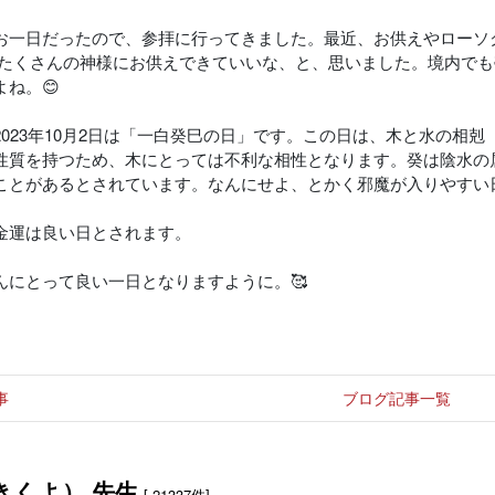
お一日だったので、参拝に行ってきました。最近、お供えやローソ
!たくさんの神様にお供えできていいな、と、思いました。境内で
よね。😊
2023年10月2日は「一白癸巳の日」です。この日は、木と水の相
性質を持つため、木にとっては不利な相性となります。癸は陰水の
ことがあるとされています。なんにせよ、とかく邪魔が入りやすい
金運は良い日とされます。
んにとって良い一日となりますように。🥰
事
ブログ記事一覧
きくよ） 先生
[ 21337件]