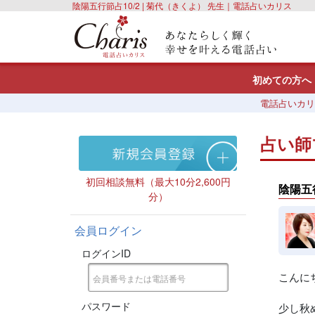
陰陽五行節占10/2 | 菊代（きくよ） 先生｜電話占いカリス
初めての方へ
電話占いカリ
占い師
初回相談無料（最大10分2,600円
陰陽五行
分）
会員ログイン
ログインID
こんに
パスワード
少し秋