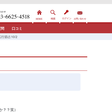
質問
口コミ
行節占10/2
か？？笑）