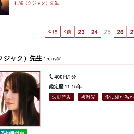
孔雀（クジャク）先生
23
24
25
26
2
15
前
クジャク）先生
[ 78719件]
400円/1分
鑑定歴 11-15年
波動読み
複雑愛
愛に溢れ温