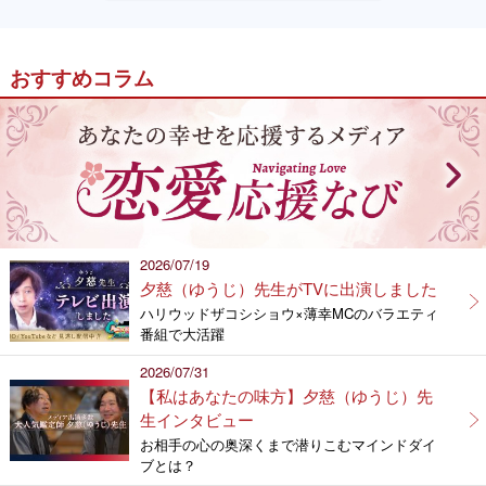
おすすめコラム
2026/07/19
夕慈（ゆうじ）先生がTVに出演しました
ハリウッドザコシショウ×薄幸MCのバラエティ
番組で大活躍
2026/07/31
【私はあなたの味方】夕慈（ゆうじ）先
生インタビュー
お相手の心の奥深くまで潜りこむマインドダイ
ブとは？