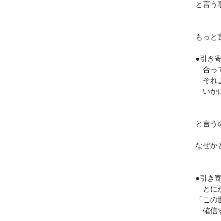
と言う
もっと
●引き
合って
それ
いかに
と言う
なぜか
●引き
とに
「この
確信す