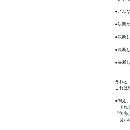
●どん
●決断
●決断
●決断
●決断
それと
これは
●例え
それを
「後悔
良い結