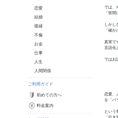
では、
恋愛
「世間
結婚
しかし
復縁
「確か
不倫
真実で
お金
言語化
仕事
ではお
人生
人間関係
ご利用ガイド
恋愛、
初めての方へ
を「バ
料金案内
という
「引き