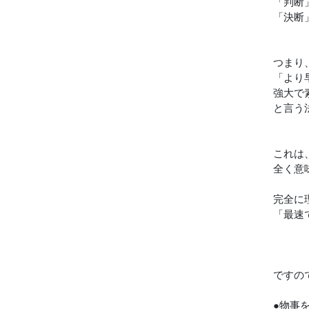
「判断
「決断
つまり
「より
強大で
と言う
これは
全く意
完全に
「最速
ですの
●物事