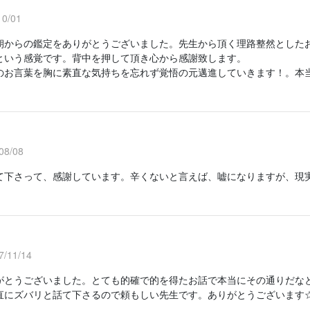
0/01
朝からの鑑定をありがとうございました。先生から頂く理路整然とした
という感覚です。背中を押して頂き心から感謝致します。
のお言葉を胸に素直な気持ちを忘れず覚悟の元邁進していきます！。本
8/08
て下さって、感謝しています。辛くないと言えば、嘘になりますが、現
。
/11/14
がとうございました。とても的確で的を得たお話で本当にその通りだな
直にズバリと話て下さるので頼もしい先生です。ありがとうございます