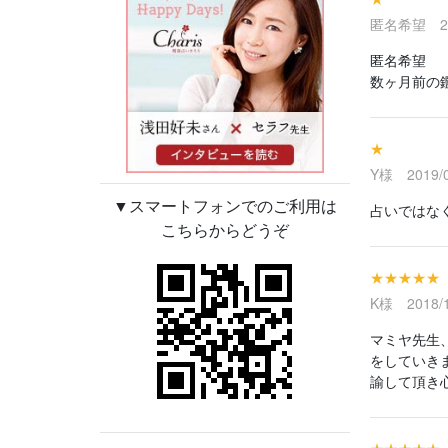
匿名希望 201
匿名希望
数ヶ月前の
★
Y様 2019/0
▼スマートフォンでのご利用は
占いではな
こちらからどうぞ
★★★★★
K様 2018/1
マミヤ先生
をしていき
諭して頂き