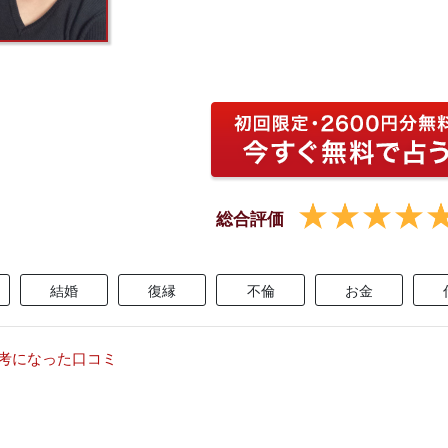
総合評価
結婚
復縁
不倫
お金
考になった口コミ