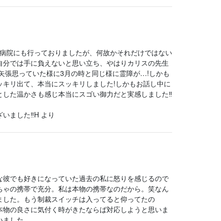
ら病院にも行っておりましたが、何故かそれだけではない
自分では手に負えないと思い立ち、やはりカリスの先生
矢張思っていた様に3月の時と同じ様に霊障が…!しかも
キリ出て、本当にスッキリしました!しかもお話し中に
とした温かさも感じ本当にスゴい御力だと実感しました‼
いました‼H より
な彼でも好きになっていた過去の私に怒りを感じるので
ちゃの携帯で充分。私は本物の携帯なのだから。笑なん
ました。もう制裁スイッチは入ってると仰ってたの
本物の良さに気付く時がきたならば対応しようと思いま
いました。