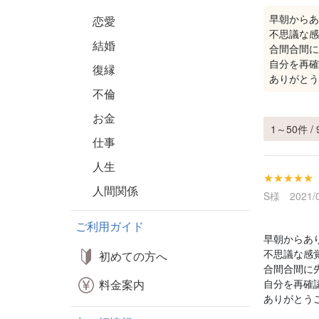
早朝からあ
恋愛
不思議な感
結婚
合間合間に
自分を再確
復縁
ありがとう
不倫
お金
1～50件 / 
仕事
人生
★★★★★
人間関係
S様 2021/0
ご利用ガイド
早朝からあ
不思議な感
初めての方へ
合間合間に
料金案内
自分を再確
ありがとう