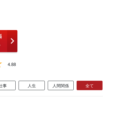
4.88
仕事
人生
人間関係
全て