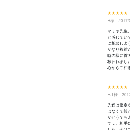
★★★★★
H様 2017/0
マミヤ先生
と感じてい
に相談しよ
かなり複雑
嘘の様に首
救われまし
心からご相
★★★★★
E.T様 2017
先程は鑑定
はなくて彼
かどうでも
で…。相手
した。今は