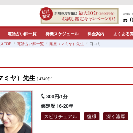
電話占い師一覧
待機スケジュール
料金案内
よくある
スTOP
電話占い師一覧
鳳皇（マミヤ）先生
口コミ
マミヤ）先生
[ 4749件]
300円/1分
鑑定歴 16-20年
スピリチュアル
復縁
深く濃厚