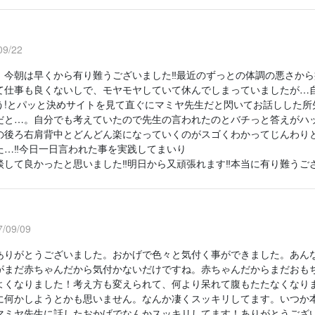
9/22
、今朝は早くから有り難うございました‼最近のずっとの体調の悪さか
て仕事も良くないしで、モヤモヤしていて休んでしまっていましたが…
う!とパッと決めサイトを見て直ぐにマミヤ先生だと閃いてお話しした所
だと…。自分でも考えていたので先生の言われたのとバチっと答えがハッ
の後ろ右肩背中とどんどん楽になっていくのがスゴくわかってじんわり
た…‼今日一日言われた事を実践してまいり
談して良かったと思いました‼明日から又頑張れます‼本当に有り難うござ
/09/09
ありがとうございました。おかげで色々と気付く事ができました。あん
がまだ赤ちゃんだから気付かないだけですね。赤ちゃんだからまだおも
よくなりました！考え方も変えられて、何より呆れて腹もたたなくなり
に何かしようとかも思いません。なんか凄くスッキリしてます。いつか
マミヤ先生に話したおかげでなんかスッキリしてます！ありがとうござ