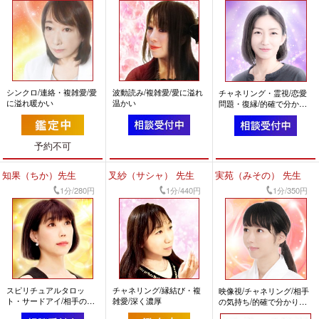
シンクロ/連絡・複雑愛/愛
波動読み/複雑愛/愛に溢れ
チャネリング・霊視/恋愛
に溢れ暖かい
温かい
問題・復縁/的確で分かり
やすい
予約不可
知果（ちか）先生
叉紗（サシャ） 先生
実苑（みその） 先生
1分/280円
1分/440円
1分/350円
スピリチュアルタロッ
チャネリング/縁結び・複
映像視/チャネリング/相手
ト・サードアイ/相手の気
雑愛/深く濃厚
の気持ち/的確で分かりや
持ち・関係性の修復/とて
すい