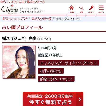
樹念（ジュネ）先生｜電話占いカリス
電話占いカリスTOP
電話占い師一覧
樹念（ジュネ）先生
占い師プロフィール
樹念（ジュネ）先生
[ 11740件]
350円/1分
鑑定歴 21年以上
チャネリング・サイキックタロット
相手の気持ち
的確で分かりやすい