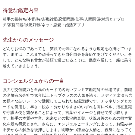
得意な鑑定内容
相手の気持ち/本音/時期/複雑愛/恋愛問題/仕事/人間関係/対策とアプロー
チ/家庭問題/状況好転/ネット恋愛・婚活アプリ
先生からのメッセージ
どんなお悩みであっても、笑顔で元気になれるような鑑定を心掛けていま
す。まずは、これまで頑張ってきた自分自身を褒めてあげてください。そ
して、どんな時も貴女が笑顔で過ごせるように、鑑定を通して一緒に乗り
越えていきましょう。
コンシェルジュからの一言
強力な交信能力と至高のカードで名高いプレミア鑑定師の登場です。前職
の老舗有名会社で10年以上トップクラスの人気を誇り、メディア出演も含
め様々な占いシーンで活躍してこられた名鑑定師です。チャネリングとカ
ードを併用し、早さ・鋭さ・分かりやすさのいずれも高レベル、潜在意識
や守護天使と繋がることによって、言葉やイメージも併せて受け取りま
す。相手の本質や本音、未来などの状況的真実、状況改善のための根本変
化を最も得意とされ、さらに、エンジェルヒーリングによって、お悩みや
不安からの解放を後押しします。明瞭かつ謙虚な人柄と、親身になってく