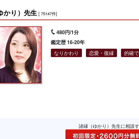
ゆかり）先生
[ 75147件]
480円/1分
鑑定歴 16-20年
なりかわり
恋愛・復縁
的確
諸縁（ゆかり）先生に相談