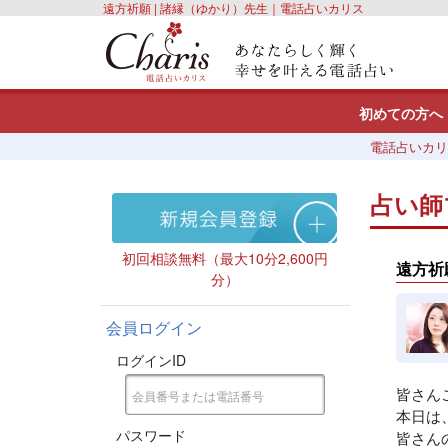
遠方祈願 | 諸縁（ゆかり）先生｜電話占いカリス
初めての方へ
電話占いカリ
占い師
初回相談無料（最大10分2,600円
遠方祈
分）
会員ログイン
ログインID
皆さん
本日は
パスワード
皆さん