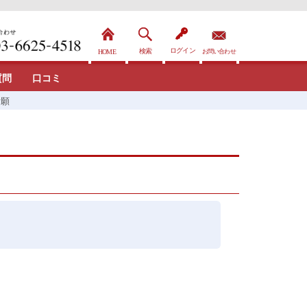
質問
口コミ
祈願