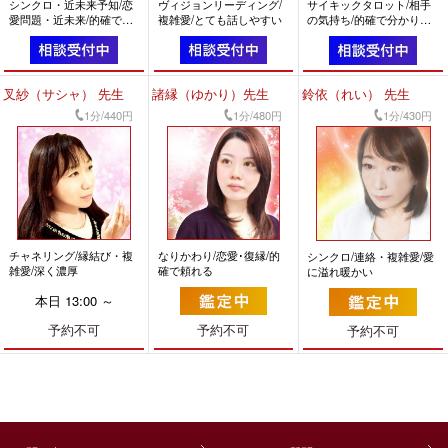
シンクロ・近未来予知/恋
ヴィジョンリーディング/
サイキックタロット/相手
愛問題・近未来/的確で分
複雑愛/とても話しやすい
の気持ち/的確で分かりや
かりやすい
すい
叉紗（サシャ） 先生
諸縁（ゆかり）先生
鈴依（れい） 先生
1分/440円
1分/480円
1分/430円
チャネリング/縁結び・複
なりかわり/恋愛･復縁/的
シンクロ/連絡・複雑愛/愛
雑愛/深く濃厚
確で頼れる
に溢れ暖かい
本日 13:00 ～
予約不可
予約不可
予約不可