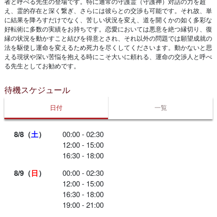
者と呼べる先生の登場です。特に通常の守護霊（守護神）対話の力を超
え、霊的存在と深く繋ぎ、さらには彼らとの交渉も可能です。それ故、単
に結果を降ろすだけでなく、苦しい状況を変え、道を開くかの如く多彩な
好転術に多数の実績をお持ちです。恋愛においては悪意を絶つ縁切り、復
縁の状況を動かすこと結びを得意とされ、それ以外の問題では願望成就の
法を駆使し運命を変えるため死力を尽くしてくださいます。動かないと思
える現状や深い苦悩を抱える時にこそ大いに頼れる、運命の交渉人と呼べ
る先生としてお勧めです。
待機スケジュール
日付
一覧
8/8（
土
）
00:00 - 02:30
12:00 - 15:00
16:30 - 18:00
8/9（
日
）
00:00 - 02:30
12:00 - 15:00
16:30 - 18:00
19:00 - 21:00