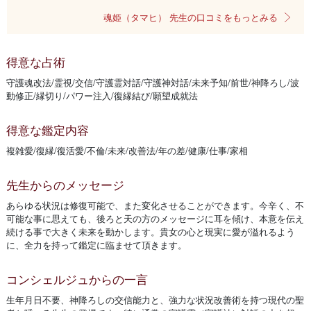
魂姫（タマヒ） 先生の口コミをもっとみる
得意な占術
守護魂改法/霊視/交信/守護霊対話/守護神対話/未来予知/前世/神降ろし/波
動修正/縁切り/パワー注入/復縁結び/願望成就法
得意な鑑定内容
複雑愛/復縁/復活愛/不倫/未来/改善法/年の差/健康/仕事/家相
先生からのメッセージ
あらゆる状況は修復可能で、また変化させることができます。今辛く、不
可能な事に思えても、後ろと天の方のメッセージに耳を傾け、本意を伝え
続ける事で大きく未来を動かします。貴女の心と現実に愛が溢れるよう
に、全力を持って鑑定に臨ませて頂きます。
コンシェルジュからの一言
生年月日不要、神降ろしの交信能力と、強力な状況改善術を持つ現代の聖