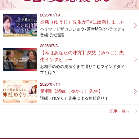
2026/07/19
夕慈（ゆうじ）先生がTVに出演しました
ハリウッドザコシショウ×薄幸MCのバラエティ
番組で大活躍
2026/07/31
【私はあなたの味方】夕慈（ゆうじ）先
生インタビュー
お相手の心の奥深くまで潜りこむマインドダイ
ブとは？
2026/07/14
第4弾【諸縁（ゆかり）先生】
諸縁（ゆかり）先生による神社巡り！
記事一覧へ