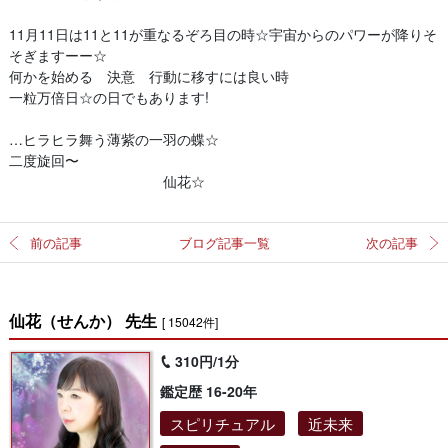
11月11日は11と11が重なるぞろ目の時☆宇宙からのパワーが降りそ
そぎますーー☆
何かを始める 決意 行動に移すには良い時
一粒万倍日☆の日でもあります!
…ヒラヒラ舞う薄紫の一羽の蝶☆
二度旋回〜
仙花☆
前の記事
ブログ記事一覧
次の記事
仙花（せんか） 先生
[ 15042件]
310円/1分
鑑定歴 16-20年
スピリチュアル
近未来