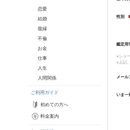
恋愛
性別
結婚
復縁
不倫
鑑定用
お金
※ショ
仕事
※上記
人生
メール
人間関係
ご利用ガイド
いま一
初めての方へ
料金案内