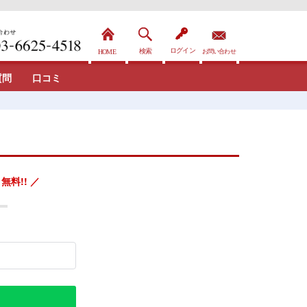
質問
口コミ
無料!! ／