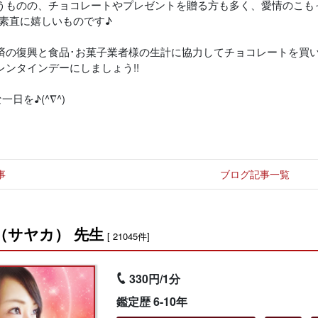
うものの、チョコレートやプレゼントを贈る方も多く、愛情のこも
)素直に嬉しいものです♪
済の復興と食品･お菓子業者様の生計に協力してチョコレートを買
レンタインデーにしましょう!!
な一日を♪(^∇^)
事
ブログ記事一覧
（サヤカ） 先生
[ 21045件]
330円/1分
鑑定歴 6-10年