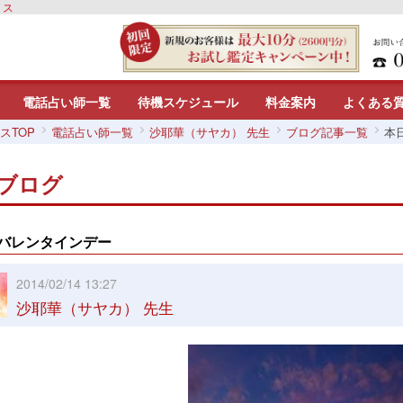
リス
電話占い師一覧
待機スケジュール
料金案内
よくある
スTOP
電話占い師一覧
沙耶華（サヤカ） 先生
ブログ記事一覧
本
ブログ
バレンタインデー
2014/02/14 13:27
沙耶華（サヤカ） 先生