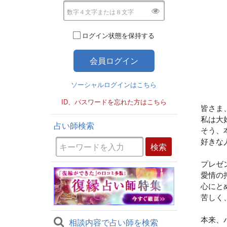
ログイン状態を保持する
ソーシャルログインはこちら
ID、パスワードを忘れた方はこちら
皆さま
私は大好
占い師検索
そう、
好きな
プレゼ
愛情の
心にと
苦しく、
本来、
相談内容で占い師を検索