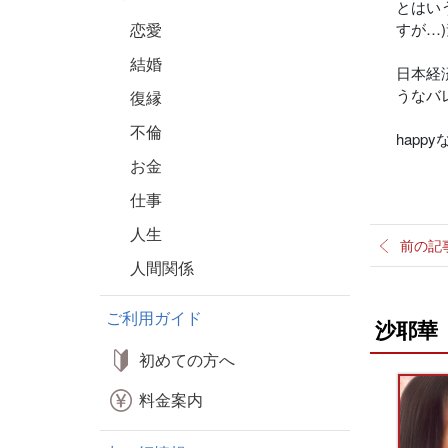
とはい
恋愛
すが…
結婚
日本経
うなバ
復縁
不倫
happy
お金
仕事
人生
前の記
人間関係
ご利用ガイド
沙耶華
初めての方へ
料金案内