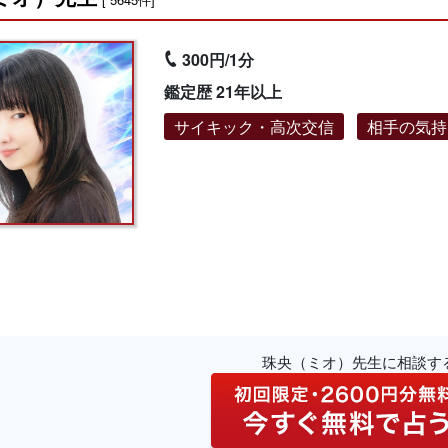
300円/1分
鑑定歴 21年以上
サイキック・高次交信
相手の気持
珠央（ミオ）先生に相談す