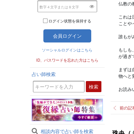
仏教の
これは
ログイン状態を保持する
ことや
誰もが
もしも
ソーシャルログインはこちら
が過ぎ
ID、パスワードを忘れた方はこちら
まずは
占い師検索
物へと
お読み
前の記
相談内容で占い師を検索
珠央（