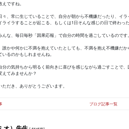
教えですね。
日々、常に生じていることで、自分が朝から不機嫌だったり、イラ
イライラすることが起こる、もしくは1日そんな感じの日で終わっ
みんな、毎日毎秒「因果応報」で自分の時間を過ごしているのです
、誰かや何かに不満を抱えていたとしても、不満を抱え不機嫌だか
ているのかもしれませんね。
自分の気持ちから明るく前向きに喜びを感じながら過ごすことで、
変えてみませんか？
いただき、ありがとうございます。
事
ブログ記事一覧
ミオ）先生
[ 5645件]