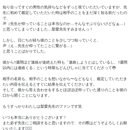
知り合ってすぐの男性の気持ちなどをずっと視ていただいていますが、先
生に初めて鑑定していただいた時は相手のことをまだ深く知る前だったの
で、
💭（先生が仰っていることは本当なのか…そんなそぶりないけどなぁ…）
と思ってしまっていました…梨愛先生すみませんっ！
しかし、日にちが経ち彼のことを少しづつ知っていくと、
💭（え…先生が仰ってたことに繋がる…）
と思うことばかりでした。
彼から1週間ほど連絡が途絶えた時も「連絡しようとはしているし、1週間
以内には連絡くる」という時期もどんぴしゃに当ててくださって😳
相手の名前も、相手のことを想いながら〜などもなく、鑑定していただき
たい内容を伝えるとすぐに結果を伝えてくださいます。
そして、後から答え合わせをするとほぼほぼ仰っていた通りのことを彼の
口から聞くことになります。
もうすっかりわたしは梨愛先生のファンです笑
いつも本当にありがとうございます！
また必ず先生にご相談すると思いますので、その際はどうぞよろしくお願
いいたします🙇🏻‍♀️