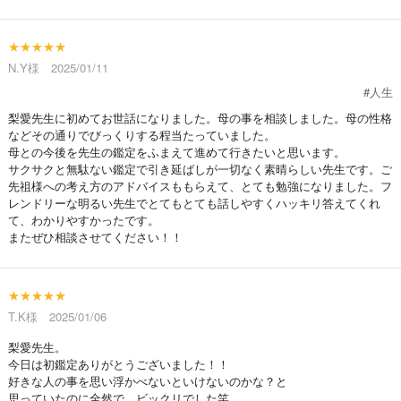
★★★★★
N.Y様 2025/01/11
#人生
梨愛先生に初めてお世話になりました。母の事を相談しました。母の性格
などその通りでびっくりする程当たっていました。
母との今後を先生の鑑定をふまえて進めて行きたいと思います。
サクサクと無駄ない鑑定で引き延ばしが一切なく素晴らしい先生です。ご
先祖様への考え方のアドバイスももらえて、とても勉強になりました。フ
レンドリーな明るい先生でとてもとても話しやすくハッキリ答えてくれ
て、わかりやすかったです。
またぜひ相談させてください！！
★★★★★
T.K様 2025/01/06
梨愛先生。
今日は初鑑定ありがとうございました！！
好きな人の事を思い浮かべないといけないのかな？と
思っていたのに全然で…ビックリでした笑