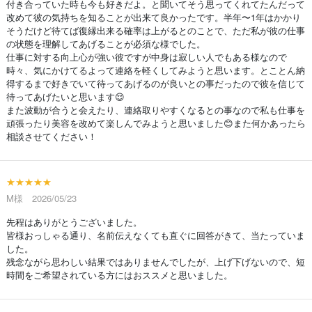
付き合っていた時も今も好きだよ。と聞いてそう思ってくれてたんだって
改めて彼の気持ちを知ることが出来て良かったです。半年〜1年はかかり
そうだけど待てば復縁出来る確率は上がるとのことで、ただ私が彼の仕事
の状態を理解してあげることが必須な様でした。
仕事に対する向上心が強い彼ですが中身は寂しい人でもある様なので
時々、気にかけてるよって連絡を軽くしてみようと思います。とことん納
得するまで好きでいて待ってあげるのが良いとの事だったので彼を信じて
待ってあげたいと思います😌
また波動が合うと会えたり、連絡取りやすくなるとの事なので私も仕事を
頑張ったり美容を改めて楽しんでみようと思いました😊また何かあったら
相談させてください！
★★★★★
M様 2026/05/23
先程はありがとうございました。
皆様おっしゃる通り、名前伝えなくても直ぐに回答がきて、当たっていま
した。
残念ながら思わしい結果ではありませんでしたが、上げ下げないので、短
時間をご希望されている方にはおススメと思いました。