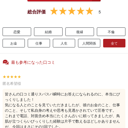
総合評価
5
恋愛
結婚
復縁
不倫
お金
仕事
人生
人間関係
全て
最も参考になった口コミ
★★★★★
匿名希望様
皆さんの口コミ通りスパスパ瞬時にお答えになられるのに、本当にび
っくりしました！
気になる人とのことを見ていただきましたが、彼のお金のこと、仕事
のこと、そして私自身の考えや思考も見透かされていて圧巻です。
これまで電話、対面含め本当にたくさん占いに頼ってきましたが、鳥
肌が立つくらいびっくりした経験は片手で数えるほどしかありません
が、今回はまさにその1回でした。