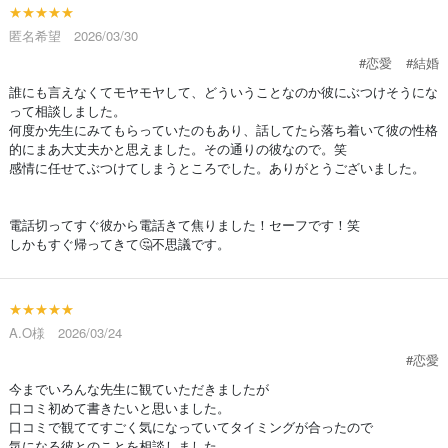
★★★★★
匿名希望 2026/03/30
#恋愛
#結婚
誰にも言えなくてモヤモヤして、どういうことなのか彼にぶつけそうにな
って相談しました。
何度か先生にみてもらっていたのもあり、話してたら落ち着いて彼の性格
的にまあ大丈夫かと思えました。その通りの彼なので。笑
感情に任せてぶつけてしまうところでした。ありがとうございました。
電話切ってすぐ彼から電話きて焦りました！セーフです！笑
しかもすぐ帰ってきて🤔不思議です。
★★★★★
A.O様 2026/03/24
#恋愛
今までいろんな先生に観ていただきましたが
口コミ初めて書きたいと思いました。
口コミで観ててすごく気になっていてタイミングが合ったので
気になる彼とのことを相談しました。