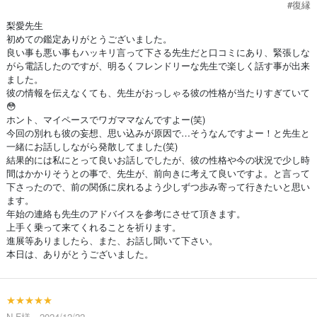
#復縁
梨愛先生
初めての鑑定ありがとうございました。
良い事も悪い事もハッキリ言って下さる先生だと口コミにあり、緊張しな
がら電話したのですが、明るくフレンドリーな先生で楽しく話す事が出来
ました。
彼の情報を伝えなくても、先生がおっしゃる彼の性格が当たりすぎていて
😳
ホント、マイペースでワガママなんですよー(笑)
今回の別れも彼の妄想、思い込みが原因で…そうなんですよー！と先生と
一緒にお話ししながら発散してました(笑)
結果的には私にとって良いお話しでしたが、彼の性格や今の状況で少し時
間はかかりそうとの事で、先生が、前向きに考えて良いですよ。と言って
下さったので、前の関係に戻れるよう少しずつ歩み寄って行きたいと思い
ます。
年始の連絡も先生のアドバイスを参考にさせて頂きます。
上手く乗って来てくれることを祈ります。
進展等ありましたら、また、お話し聞いて下さい。
本日は、ありがとうございました。
★★★★★
N.F様 2024/12/22