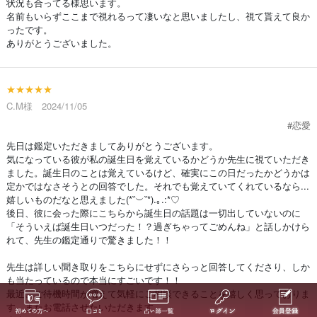
状況も合ってる様思います。
名前もいらずここまで視れるって凄いなと思いましたし、視て貰えて良か
ったです。
ありがとうございました。
★★★★★
C.M様 2024/11/05
#恋愛
先日は鑑定いただきましてありがとうございます。
気になっている彼が私の誕生日を覚えているかどうか先生に視ていただき
ました。誕生日のことは覚えているけど、確実にこの日だったかどうかは
定かではなさそうとの回答でした。それでも覚えていてくれているなら...
嬉しいものだなと思えました(*˘︶˘*).｡.:*♡
後日、彼に会った際にこちらから誕生日の話題は一切出していないのに
「そういえば誕生日いつだった！？過ぎちゃってごめんね」と話しかけら
れて、先生の鑑定通りで驚きました！！
先生は詳しい聞き取りをこちらにせずにさらっと回答してくださり、しか
も当たっているので本当にすごいです！！
最近、ご待機時間が増えて気軽にご相談できることを嬉しく思っておりま
す。またお電話させたいただきます。