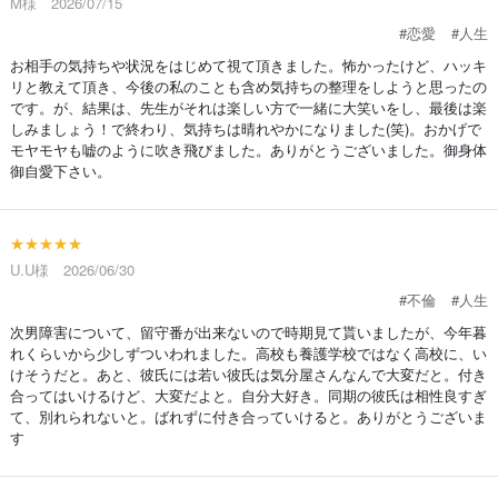
M様 2026/07/15
#恋愛
#人生
お相手の気持ちや状況をはじめて視て頂きました。怖かったけど、ハッキ
リと教えて頂き、今後の私のことも含め気持ちの整理をしようと思ったの
です。が、結果は、先生がそれは楽しい方で一緒に大笑いをし、最後は楽
しみましょう！で終わり、気持ちは晴れやかになりました(笑)。おかげで
モヤモヤも嘘のように吹き飛びました。ありがとうございました。御身体
御自愛下さい。
★★★★★
U.U様 2026/06/30
#不倫
#人生
次男障害について、留守番が出来ないので時期見て貰いましたが、今年暮
れくらいから少しずついわれました。高校も養護学校ではなく高校に、い
けそうだと。あと、彼氏には若い彼氏は気分屋さんなんで大変だと。付き
合ってはいけるけど、大変だよと。自分大好き。同期の彼氏は相性良すぎ
て、別れられないと。ばれずに付き合っていけると。ありがとうございま
す