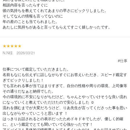
相談内容を言ったらすぐに
彼の気持ちを教えてくれてあまりの早さにビックリしました。
そしてなんの情報も言ってないのに
年の差のことも当てられました。
あたしに気持ちがあると言ってもらえてすごく嬉しかったです。
★★★★★
N.N様 2026/03/21
#仕事
仕事について鑑定していただきました。
名前もなにも伝えずに話しながらすぐにお答えいただき、スピード鑑定す
ぎてビックリしました！
でも言われる事が当てはまりすぎて、自分の性格や周りの環境、上司像等
その通りだなぁと納得でした。
今の環境的に不安になりがちだけど、ちゃんとやっていけそうな良い流れ
になっていくと教えていただけたので安心しました ☺️
流れを掴むまでが大変だろうけど、りあ先生が言ってくださった事を思い
出しながらやっていこうと思います ！
はっきりお話されるとの表示だったためドキドキでしたが、優しく的確
に、という鑑定でとても聞いていて心強かったです！
アドバイスも具体的で情報量もとても多くいただけ、またお話させていた