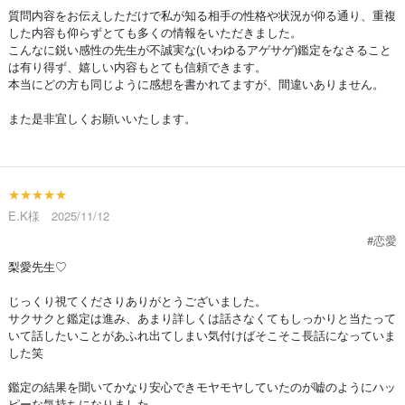
質問内容をお伝えしただけで私が知る相手の性格や状況が仰る通り、重複
した内容も仰らずとても多くの情報をいただきました。
こんなに鋭い感性の先生が不誠実な(いわゆるアゲサゲ)鑑定をなさること
は有り得ず、嬉しい内容もとても信頼できます。
本当にどの方も同じように感想を書かれてますが、間違いありません。
また是非宜しくお願いいたします。
★★★★★
E.K様 2025/11/12
#恋愛
梨愛先生♡
じっくり視てくださりありがとうございました。
サクサクと鑑定は進み、あまり詳しくは話さなくてもしっかりと当たって
いて話したいことがあふれ出てしまい気付けばそこそこ長話になっていま
した笑
鑑定の結果を聞いてかなり安心できモヤモヤしていたのが嘘のようにハッ
ピーな気持ちになりました。