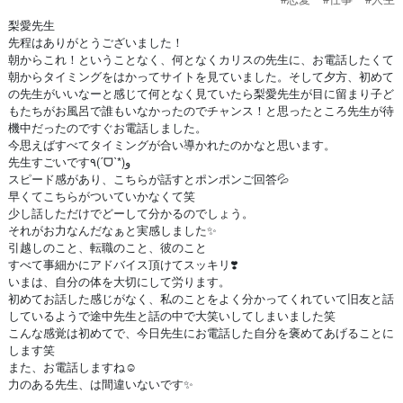
梨愛先生
先程はありがとうございました！
朝からこれ！ということなく、何となくカリスの先生に、お電話したくて
朝からタイミングをはかってサイトを見ていました。そして夕方、初めて
の先生がいいなーと感じて何となく見ていたら梨愛先生が目に留まり子ど
もたちがお風呂で誰もいなかったのでチャンス！と思ったところ先生が待
機中だったのですぐお電話しました。
今思えばすべてタイミングが合い導かれたのかなと思います。
先生すごいです٩(ˊᗜˋ*)و
スピード感があり、こちらが話すとポンポンご回答💦
早くてこちらがついていかなくて笑
少し話しただけでどーして分かるのでしょう。
それがお力なんだなぁと実感しました✨️
引越しのこと、転職のこと、彼のこと
すべて事細かにアドバイス頂けてスッキリ❣️
いまは、自分の体を大切にして労ります。
初めてお話した感じがなく、私のことをよく分かってくれていて旧友と話
しているようで途中先生と話の中で大笑いしてしまいました笑
こんな感覚は初めてで、今日先生にお電話した自分を褒めてあげることに
します笑
また、お電話しますね☺️
力のある先生、は間違いないです✨️