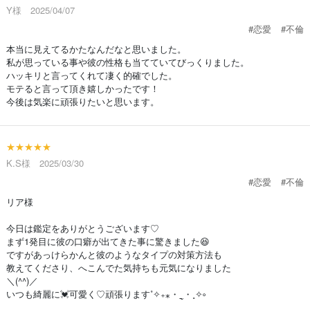
Y様 2025/04/07
#恋愛
#不倫
本当に見えてるかたなんだなと思いました。
私が思っている事や彼の性格も当てていてびっくりました。
ハッキリと言ってくれて凄く的確でした。
モテると言って頂き嬉しかったです！
今後は気楽に頑張りたいと思います。
★★★★★
K.S様 2025/03/30
#恋愛
#不倫
リア様
今日は鑑定をありがとうございます♡
まず1発目に彼の口癖が出てきた事に驚きました😆
ですがあっけらかんと彼のようなタイプの対策方法も
教えてくださり、へこんでた気持ちも元気になりました
＼(^^)／
いつも綺麗に💓可愛く♡頑張ります˚✧₊⁎・ˍ̮ ・˳✧༚