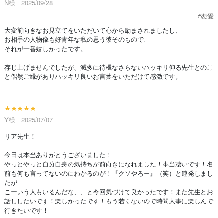
N様 2025/09/28
#恋愛
大変前向きなお見立てをいただいて心から励まされましたし、
お相手の人物像も好青年な私の思う彼そのもので、
それが一番嬉しかったです。
存じ上げませんでしたが、滅多に待機なさらないハッキリ仰る先生とのこ
と偶然ご縁がありハッキリ良いお言葉をいただけて感激です。
★★★★★
Y様 2025/07/07
リア先生！
今日は本当ありがとうございました！
やっとやっと自分自身の気持ちが前向きになれました！本当凄いです！名
前も何も言ってないのにわかるのが！『クソやろー』（笑）と連発しまし
たが
こーいう人もいるんだな、、と今回気づけて良かったです！また先生とお
話ししたいです！楽しかったです！もう若くないので時間大事に楽しんで
行きたいです！