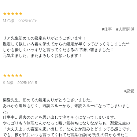
★★★★★
M.O様 2025/10/31
#仕事
#人間関係
リア先生初めての鑑定ありがとうございます！
鑑定して欲しい内容を伝えてからの鑑定が早くってびっくりしました^^
しかも優しくハッキリと言ってくださるので凄い響きました！
元気出ました、またよろしくお願いします！
★★★★★
K.N様 2025/10/15
#恋愛
梨愛先生、初めての鑑定ありがとうございました。
あれから進展もなく、既読スルーから、未読スルーになってしまいまし
た。
仕事中…過去のことを思い出して泣きそうになってしまいます。
やっぱりもう無理なんかなって暗い気持ちになりながらも、梨愛先生の
「大丈夫よ」の言葉を思い出して、なんとか踏みとどまってる感じです。
でも、彼が私にいつも言ってくれてた言葉(台詞)が先生の口から出たこ