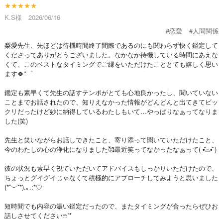
★★★★★
K.S様 2026/06/16
#恋愛
#人間関係
梨愛先生、先ほどは待機時間終了間際であるのにも関わらず快く鑑定して
くださってありがとうございました。なかなか待機している時間にあえな
くて、このベストなタイミングでご縁をいただけたこととても嬉しく思い
ます🍀*゜
鑑定も素早くて先生の話すテンポがとても心地良かったし、聞いていない
ことまでお話されたので、知りえなかった情報がどんどんと出てきてビッ
クリだったけど妙に納得しているわたしもいて…やっぱりなぁってなりま
した(笑)
先生と笑いながらお話しできたこと、寄り添って聞いていただけたこと、
今のわたしの心の浄化になりました🥰最近笑ってなかったなぁって( •᷄⌓•᷅ )
彼の状況も素早く視ていただいてアドバイスもしっかりいただけたので、
ちょっとグイグイじゃなくて積極的にアプローチしてみようと思いました
(*˘︶˘*).｡.:*♡
短時間でも内容の濃い鑑定だったので、またタイミングが合ったらぜひお
話しさせてくださいෆ˚*