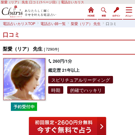
梨愛（リア） 先生 口コミ(1ページ目) ｜電話占いカリス
電話占いカリスTOP
電話占い師一覧
梨愛（リア） 先生
口コミ
口コミ
梨愛（リア） 先生
[ 7290件]
260円/1分
鑑定歴 21年以上
スピリチュアルリーディング
時期
的確でハッキリ