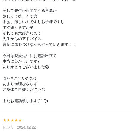
そして先生から出てくる言葉が
嬉しくて嬉しくて😍
まぁ、難しい人ですしお子様ですし
すぐ怒りますが笑
それでも大好きなので
先生からのアドバイス
言葉に気をつけながらやっていきます！！
今日は梨愛先生にお電話出来て
本当に良かったです♥️
ありがとうございました😊
咳をされていたので
あまり無理なさらず
お身体ご自愛ください😣
またお電話致します(*´˘`*)♥
★★★★★
R.H様 2024/12/22