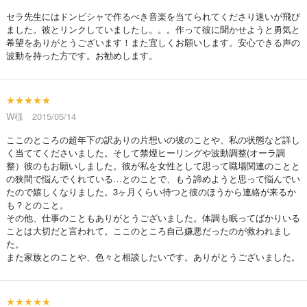
セラ先生にはドンピシャで作るべき音楽を当てられてくださり迷いが飛び
ました。彼とリンクしていましたし。。。作って彼に聞かせようと勇気と
希望をありがとうございます！また宜しくお願いします。安心できる声の
波動を持った方です。お勧めします。
★★★★★
W様 2015/05/14
ここのところの超年下の訳ありの片想いの彼のことや、私の状態など詳し
く当ててくださいました。そして禁煙ヒーリングや波動調整(オーラ調
整）彼のもお願いしました。彼が私を女性として思って職場関連のことと
の狭間で悩んでくれている…とのことで、もう諦めようと思って悩んでい
たので嬉しくなりました。3ヶ月くらい待つと彼のほうから連絡が来るか
も？とのこと。
その他、仕事のこともありがとうございました。体調も眠ってばかりいる
ことは大切だと言われて。ここのところ自己嫌悪だったのが救われまし
た。
また家族とのことや、色々と相談したいです。ありがとうございました。
★★★★★