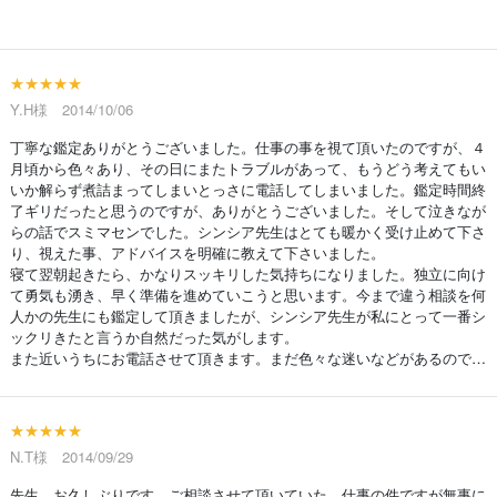
★★★★★
Y.H様 2014/10/06
丁寧な鑑定ありがとうございました。仕事の事を視て頂いたのですが、４
月頃から色々あり、その日にまたトラブルがあって、もうどう考えてもい
いか解らず煮詰まってしまいとっさに電話してしまいました。鑑定時間終
了ギリだったと思うのですが、ありがとうございました。そして泣きなが
らの話でスミマセンでした。シンシア先生はとても暖かく受け止めて下さ
り、視えた事、アドバイスを明確に教えて下さいました。
寝て翌朝起きたら、かなりスッキリした気持ちになりました。独立に向け
て勇気も湧き、早く準備を進めていこうと思います。今まで違う相談を何
人かの先生にも鑑定して頂きましたが、シンシア先生が私にとって一番シ
ックリきたと言うか自然だった気がします。
また近いうちにお電話させて頂きます。まだ色々な迷いなどがあるので…
★★★★★
N.T様 2014/09/29
先生、お久しぶりです。ご相談させて頂いていた、仕事の件ですが無事に