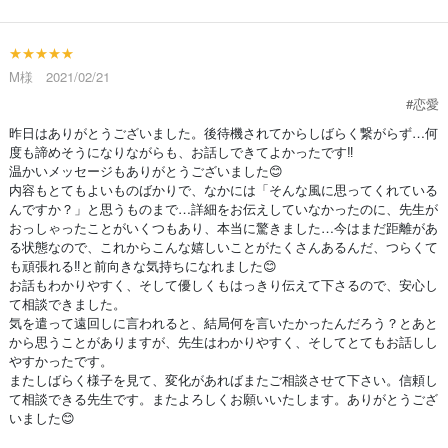
★★★★★
M様 2021/02/21
#恋愛
昨日はありがとうございました。後待機されてからしばらく繋がらず…何
度も諦めそうになりながらも、お話しできてよかったです‼
温かいメッセージもありがとうございました😊
内容もとてもよいものばかりで、なかには「そんな風に思ってくれている
んですか？」と思うものまで…詳細をお伝えしていなかったのに、先生が
おっしゃったことがいくつもあり、本当に驚きました…今はまだ距離があ
る状態なので、これからこんな嬉しいことがたくさんあるんだ、つらくて
も頑張れる‼と前向きな気持ちになれました😊
お話もわかりやすく、そして優しくもはっきり伝えて下さるので、安心し
て相談できました。
気を遣って遠回しに言われると、結局何を言いたかったんだろう？とあと
から思うことがありますが、先生はわかりやすく、そしてとてもお話しし
やすかったです。
またしばらく様子を見て、変化があればまたご相談させて下さい。信頼し
て相談できる先生です。またよろしくお願いいたします。ありがとうござ
いました😊