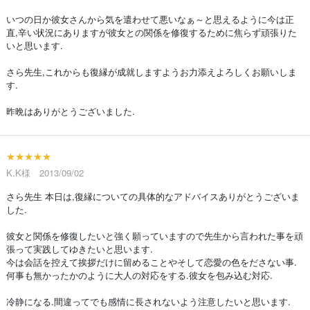
いつの日か彼女さんから気を遣わせて悪いなぁ～と思えるように今は正
直,辛い状況にありますが彼女との関係を修復するために焦らず頑張りた
いと思います.
さら先生,これからも復縁が成就しますようお力添えよろしくお願いしま
す.
昨晩はありがとうございました.
★★★★★
K.K様 2013/09/02
さら先生 本日は,復縁についての具体的なアドバイスありがとうございま
した.
彼女と関係を修復したいと強く願っていますので先生から言われた事を頑
張って実践してゆきたいと思います.
今は会話を控えて挨拶だけに留めることやそして恋愛の色をださない事.
何事も無かったかのように大人の対応をする.彼女を包み込む対応.
冷静になる.間違ってでも感情に長されないよう注意したいと思います.