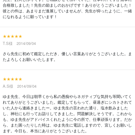
合格致しました！先生の励ましのおかげです！ありがとうございました！
彼との件は、あまりまだ進展していませんが、先生が仰ったように、一緒
になれるように願っています！
★★★★★
T.S様 2014/09/04
さら先生に初めて鑑定しただき、優しい言葉ありがとうございました。ま
たよろしくお願いいたします。
★★★★★
A.S様 2014/09/04
ゆま先生、今日は朝早くから私の愚痴やらネガティブな気持ち等聞いてく
れてありがとうございました。鑑定してもらって、昼過ぎにシカトされて
いた人から連絡きましたー。ゆま先生の言われた通り、塩水飲みました
し、神社にも行ってお詣りしてきました。問題解決しそうです。これから
も、ゆま先生がアドバイスくれたように今の所で、仕事頑張ります。だか
ら、また困ったりした時は、ゆま先生に電話しますので、宜しくお願いし
ます。今日も、本当にありがとうございました。