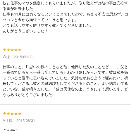
彼と仕事の２つを鑑定してもらいましたが、取り敢えずは彼の事は安心す
る事が出来ました。
仕事も11月には良くなるということでしたので、あまり不安に思わず、コ
ツコツと今から頑張っていこうと思います。
とても話しやすく解りやすく教えてくださいました。
ありがとうございました！
★★★★★
W様 2015/09/03
仕事のこと、片思いの彼のことなど他、他界した父のことなど、、、父と
一番似ているから一番心配しているとわかり嬉しかったです。彼は私を嫌
っていると勝手に思い込んでいました。気持ちがあるようで嘘みたい。祈
祷してくださる…彼との縁結びをしてくださるとのこと。よい結果がでる
といいな。猫が鳴きました。「猫は天使なのよ」まさにそう想います。ど
うもありがとうございました。
★★★★★
A.T様 2015/08/31
さら先生