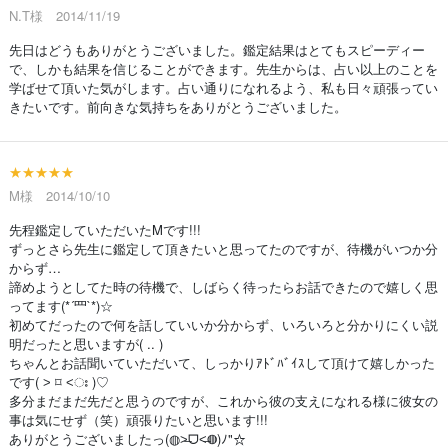
N.T様 2014/11/19
先日はどうもありがとうございました。鑑定結果はとてもスピーディー
で、しかも結果を信じることができます。先生からは、占い以上のことを
学ばせて頂いた気がします。占い通りになれるよう、私も日々頑張ってい
きたいです。前向きな気持ちをありがとうございました。
★★★★★
M様 2014/10/10
先程鑑定していただいたMです!!!
ずっとさら先生に鑑定して頂きたいと思ってたのですが、待機がいつか分
からず…
諦めようとしてた時の待機で、しばらく待ったらお話できたので嬉しく思
ってます(*´罒`*)☆
初めてだったので何を話していいか分からず、いろいろと分かりにくい説
明だったと思いますが( .. )
ちゃんとお話聞いていただいて、しっかりｱﾄﾞﾊﾞｲｽして頂けて嬉しかった
です( ˃ ⌑ ˂ഃ )♡
多分まだまだ先だと思うのですが、これから彼の支えになれる様に彼女の
事は気にせず（笑）頑張りたいと思います!!!
ありがとうございましたっ(◍˃̶ᗜ˂̶◍)ﾉ"☆