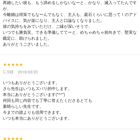
再婚したい彼も、もう諦めるしかないなーと、かなり、滅入ってたんです
が、
今離婚は得策でもなーんでもなく、主人も、庭石くらいに思って！のアド
バイスに、気が楽になり、主人と口論なくなりました。
彼の気持ちをみていただけ、ご縁が深いそうで、
いつでも勝負笑、できる準備しててーと、めちゃめちゃ前向きで、堅実な
鑑定に、助けられました。
ありがとうございました。
★★★★★
C.S様 2016/03/23
いつもありがとうございます。
さら先生はいつもズバリ的中します。
本当にありがとうございます(*^^*)
何回も同じ内容でも丁寧に答えたくださるとても
素晴らしい先生です。
今までの誰よりも信用できます。
いつも本当にありがとうございます。
★★★★★