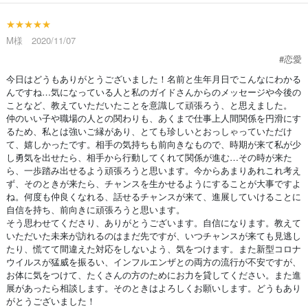
★★★★★
M様 2020/11/07
#恋愛
今日はどうもありがとうございました！名前と生年月日でこんなにわかる
んですね…気になっている人と私のガイドさんからのメッセージや今後の
ことなど、教えていただいたことを意識して頑張ろう、と思えました。
仲のいい子や職場の人との関わりも、あくまで仕事上人間関係を円滑にす
るため、私とは強いご縁があり、とても珍しいとおっしゃっていただけ
て、嬉しかったです。相手の気持ちも前向きなもので、時期が来て私が少
し勇気を出せたら、相手から行動してくれて関係が進む…その時が来た
ら、一歩踏み出せるよう頑張ろうと思います。今からあまりあれこれ考え
ず、そのときが来たら、チャンスを生かせるようにすることが大事ですよ
ね。何度も仲良くなれる、話せるチャンスが来て、進展していけることに
自信を持ち、前向きに頑張ろうと思います。
そう思わせてくださり、ありがとうございます。自信になります。教えて
いただいた未来が訪れるのはまだ先ですが、いつチャンスが来ても見逃し
たり、慌てて間違えた対応をしないよう、気をつけます。また新型コロナ
ウイルスが猛威を振るい、インフルエンザとの両方の流行が不安ですが、
お体に気をつけて、たくさんの方のためにお力を貸してください。また進
展があったら相談します。そのときはよろしくお願いします。どうもあり
がとうございました！