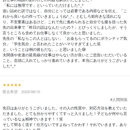
「私には無理です」といっていただけました^_^
追い詰めた訳ではなく、自分にとっては必要である内容などを伝え、「こ
れから良いもの作っていきましょうね^_^」とむしろ前向きな流れにな
り、不安要素はあるけど、これで先に進められると自分でも腹を括った矢
先の出来事で「昨日の話はなんだったの？」とびっくりしましたが、そう
言うところも含めてお仕事しなくて良かったと思いました。
先生の「私ならこの人とはしない」「お金もらってるのにボランティア気
分」「学生気分」と言われたことがハマりすぎてました笑
と、いうことは例の彼もだな。。と思いました😅
夫関係や友達の延長線の仕事はやらない方が良いとご忠告いただいている
こと。念頭に入れてしっかり進めていきます。本当にありがとうございま
した^_^
★★★★★
匿名希望 2025/08/10
#人間関係
先日はありがとうございました。その人の性質や、対応方法を教えていた
だきました。とても分かりやすくてすっと入りました！子どもが何やら言
っているなぁ精神でいきます！！笑
そして明るく流す！仕方ないですよねってかわす！それでいきます。あり
がとうございました😊