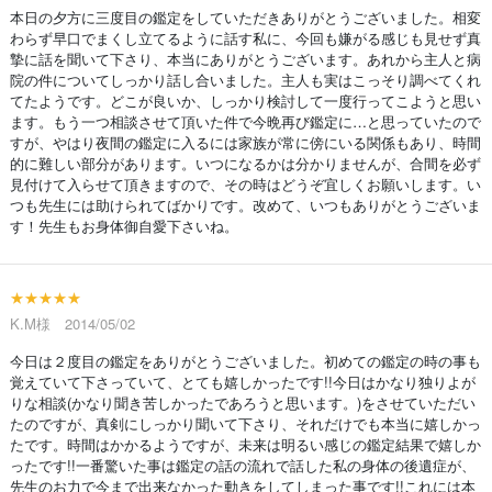
本日の夕方に三度目の鑑定をしていただきありがとうございました。相変
わらず早口でまくし立てるように話す私に、今回も嫌がる感じも見せず真
摯に話を聞いて下さり、本当にありがとうございます。あれから主人と病
院の件についてしっかり話し合いました。主人も実はこっそり調べてくれ
てたようです。どこが良いか、しっかり検討して一度行ってこようと思い
ます。もう一つ相談させて頂いた件で今晩再び鑑定に…と思っていたので
すが、やはり夜間の鑑定に入るには家族が常に傍にいる関係もあり、時間
的に難しい部分があります。いつになるかは分かりませんが、合間を必ず
見付けて入らせて頂きますので、その時はどうぞ宜しくお願いします。い
つも先生には助けられてばかりです。改めて、いつもありがとうございま
す！先生もお身体御自愛下さいね。
★★★★★
K.M様 2014/05/02
今日は２度目の鑑定をありがとうございました。初めての鑑定の時の事も
覚えていて下さっていて、とても嬉しかったです!!今日はかなり独りよが
りな相談(かなり聞き苦しかったであろうと思います。)をさせていただい
たのですが、真剣にしっかり聞いて下さり、それだけでも本当に嬉しかっ
たです。時間はかかるようですが、未来は明るい感じの鑑定結果で嬉しか
ったです!!一番驚いた事は鑑定の話の流れで話した私の身体の後遺症が、
先生のお力で今まで出来なかった動きをしてしまった事です!!これには本