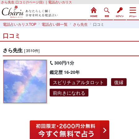
さら先生 口コミ(1ページ目) ｜電話占いカリス
電話占いカリスTOP
電話占い師一覧
さら先生
口コミ
口コミ
さら先生
[ 3510件]
300円/1分
鑑定歴 16-20年
スピリチュアルタロット
復縁
前向きになれる