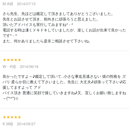
M.A様 2014/07/15
さら先生、先ほどは鑑定して頂きましてありがとうございました。
先生とお話させて頂き、前向きに頑張ろうと思えました。
頂いたアドバイスも実行してみますね^ - ^
電話する時は凄くドキドキしていましたが、楽しくお話が出来て良かった
です^ - ^
また、何かありましたら是非ご相談させて下さいね。
★★★★★
W・K様 2014/06/18
良かったですよ～♪鑑定して頂いて..小さな事迄見逃さない 彼の性格を ズ
バリ 柔らか目に教えて下さいました。先生に 大丈夫♪頑張って下さい♪応
援してますよって アド
バイス頂き 普通に笑顔で接していきますね♪又、宜しくお願い致しますね
～(*^^*)☆
★★★★★
K.M様 2014/05/27