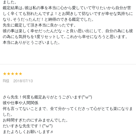
ました。
鑑定結果は､彼は私の事を本当に心から愛していて守りたいから自分が苦
しく辛くても別れたんですよ！とお聞きして切ないですが幸せな気持ちに
なり､そうだったんだ！と納得のできる鑑定でした。
先生に鑑定して頂き本当に良かったです。
彼の事は楽しく幸せだったんだな－と良い思い出にして、自分の為にも彼
の為にも気持ちを1度リセットして､これから幸せになろうと思います。
本当にありがとうございました。
★★★★★
R様 2018/07/13
さら先生！何度も鑑定ありがとうございます(*'ω'*)
彼や仕事や人間関係
何も言ってないことまで、全て分かってくださって心がとても楽になりま
した。
お時間すぎたのにすみませんでした。
だいすきな先生です！(*'ω'*)
またよろしくお願いします♬