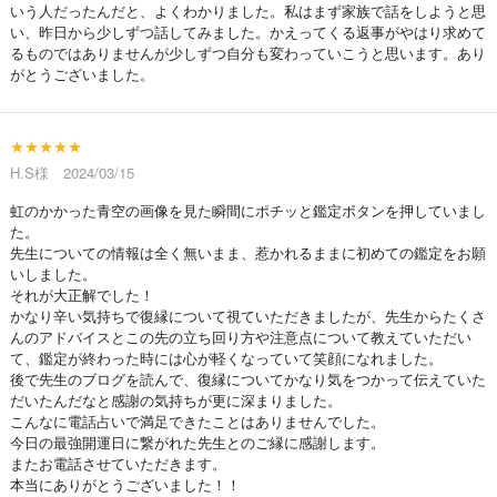
いう人だったんだと、よくわかりました。私はまず家族で話をしようと思
い、昨日から少しずつ話してみました。かえってくる返事がやはり求めて
るものではありませんが少しずつ自分も変わっていこうと思います。あり
がとうございました。
★★★★★
H.S様 2024/03/15
虹のかかった青空の画像を見た瞬間にポチッと鑑定ボタンを押していまし
た。
先生についての情報は全く無いまま、惹かれるままに初めての鑑定をお願
いしました。
それが大正解でした！
かなり辛い気持ちで復縁について視ていただきましたが、先生からたくさ
んのアドバイスとこの先の立ち回り方や注意点について教えていただい
て、鑑定が終わった時には心が軽くなっていて笑顔になれました。
後で先生のブログを読んで、復縁についてかなり気をつかって伝えていた
だいたんだなと感謝の気持ちが更に深まりました。
こんなに電話占いで満足できたことはありませんでした。
今日の最強開運日に繋がれた先生とのご縁に感謝します。
またお電話させていただきます。
本当にありがとうございました！！