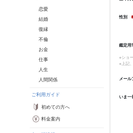
恋愛
性別
結婚
復縁
不倫
鑑定用
お金
※ショ
仕事
※上記
人生
メール
人間関係
ご利用ガイド
いま一
初めての方へ
料金案内