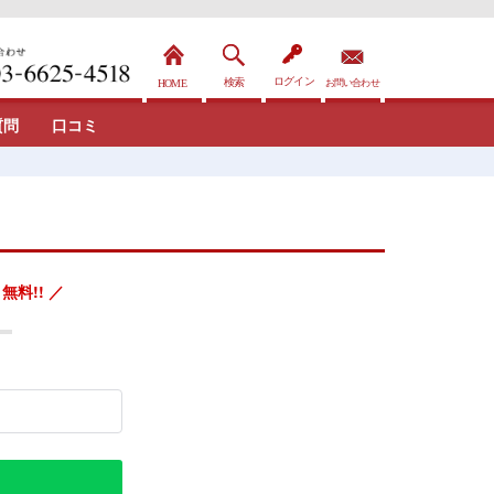
質問
口コミ
無料!! ／