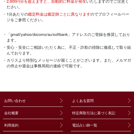
・
2,600円分を超えますと、自動的に料金が発生
いたしますのでご注意く
ださい。
・1分あたりの
鑑定料金は鑑定師ごとに異なります
のでプロフィールペー
ジをご参照ください。
・「gmail/yahoo/docomo/au/softbank」アドレスのご登録を推奨しており
ます。
・安心・安全にご相談いただく為に、不正・詐欺の排除に徹底して取り組
んでおります。
・カリスより特別なメッセージが届くことがございます。また、メルマガ
の停止や退会は事務局宛の連絡で可能です。
お問い合わせ
よくある質問
会社概要
特定商取引法に基づく表記
利用規約
電話占い師一覧