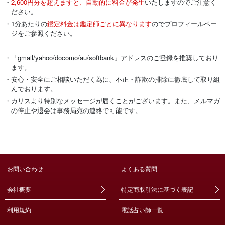
・
2,600円分を超えますと、自動的に料金が発生
いたしますのでご注意く
ださい。
・1分あたりの
鑑定料金は鑑定師ごとに異なります
のでプロフィールペー
ジをご参照ください。
・「gmail/yahoo/docomo/au/softbank」アドレスのご登録を推奨しており
ます。
・安心・安全にご相談いただく為に、不正・詐欺の排除に徹底して取り組
んでおります。
・カリスより特別なメッセージが届くことがございます。また、メルマガ
の停止や退会は事務局宛の連絡で可能です。
お問い合わせ
よくある質問
会社概要
特定商取引法に基づく表記
利用規約
電話占い師一覧