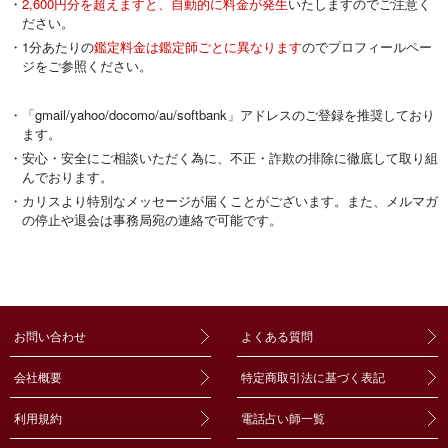
・
2,600円分を超えますと、自動的に料金が発生
いたしますのでご注意く
ださい。
・1分あたりの
鑑定料金は鑑定師ごとに異なります
のでプロフィールペー
ジをご参照ください。
・「gmail/yahoo/docomo/au/softbank」アドレスのご登録を推奨しており
ます。
・安心・安全にご相談いただく為に、不正・詐欺の排除に徹底して取り組
んでおります。
・カリスより特別なメッセージが届くことがございます。また、メルマガ
の停止や退会は事務局宛の連絡で可能です。
お問い合わせ
よくある質問
会社概要
特定商取引法に基づく表記
利用規約
電話占い師一覧