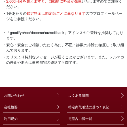
・
2,600円分を超えますと、自動的に料金が発生
いたしますのでご注意く
ださい。
・1分あたりの
鑑定料金は鑑定師ごとに異なります
のでプロフィールペー
ジをご参照ください。
・「gmail/yahoo/docomo/au/softbank」アドレスのご登録を推奨しており
ます。
・安心・安全にご相談いただく為に、不正・詐欺の排除に徹底して取り組
んでおります。
・カリスより特別なメッセージが届くことがございます。また、メルマガ
の停止や退会は事務局宛の連絡で可能です。
お問い合わせ
よくある質問
会社概要
特定商取引法に基づく表記
利用規約
電話占い師一覧