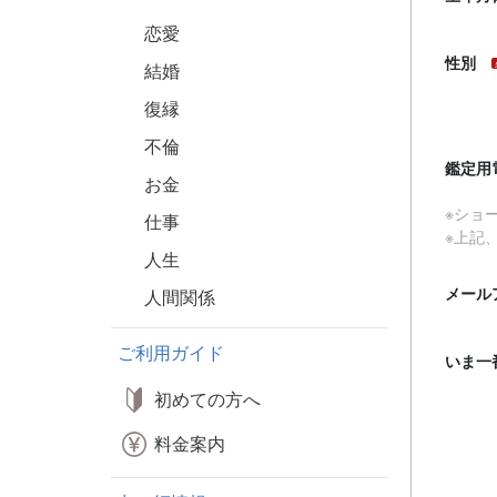
恋愛
性別
結婚
復縁
不倫
鑑定用
お金
※ショ
仕事
※上記
人生
メール
人間関係
ご利用ガイド
いま一
初めての方へ
料金案内