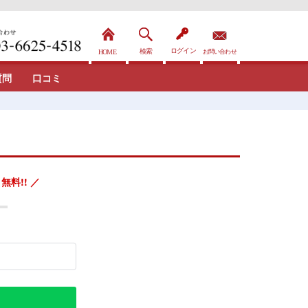
質問
口コミ
無料!! ／