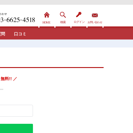
質問
口コミ
無料!! ／