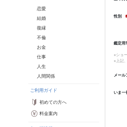
恋愛
性別
結婚
復縁
不倫
鑑定用
お金
※ショ
仕事
※上記
人生
メール
人間関係
ご利用ガイド
いま一
初めての方へ
料金案内