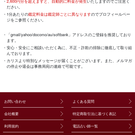
・
2,600円分を超えますと、自動的に料金が発生
いたしますのでご注意く
ださい。
・1分あたりの
鑑定料金は鑑定師ごとに異なります
のでプロフィールペー
ジをご参照ください。
・「gmail/yahoo/docomo/au/softbank」アドレスのご登録を推奨しており
ます。
・安心・安全にご相談いただく為に、不正・詐欺の排除に徹底して取り組
んでおります。
・カリスより特別なメッセージが届くことがございます。また、メルマガ
の停止や退会は事務局宛の連絡で可能です。
お問い合わせ
よくある質問
会社概要
特定商取引法に基づく表記
利用規約
電話占い師一覧