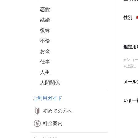
恋愛
性別
結婚
復縁
不倫
鑑定用
お金
※ショ
仕事
※上記
人生
メール
人間関係
ご利用ガイド
いま一
初めての方へ
料金案内