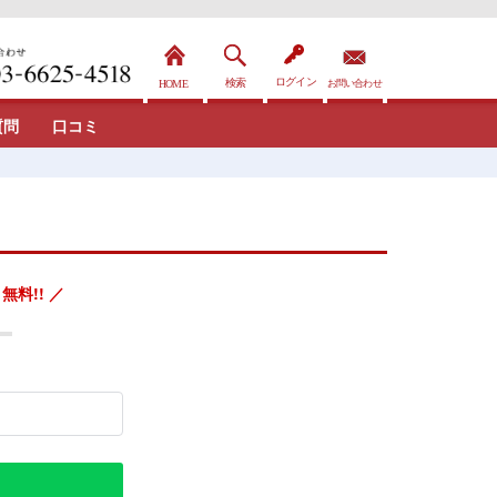
質問
口コミ
無料!! ／