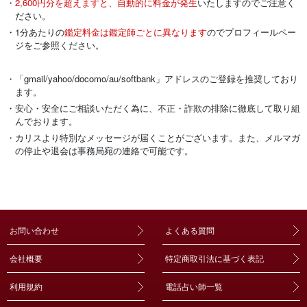
・
2,600円分を超えますと、自動的に料金が発生
いたしますのでご注意く
ださい。
・1分あたりの
鑑定料金は鑑定師ごとに異なります
のでプロフィールペー
ジをご参照ください。
・「gmail/yahoo/docomo/au/softbank」アドレスのご登録を推奨しており
ます。
・安心・安全にご相談いただく為に、不正・詐欺の排除に徹底して取り組
んでおります。
・カリスより特別なメッセージが届くことがございます。また、メルマガ
の停止や退会は事務局宛の連絡で可能です。
お問い合わせ
よくある質問
会社概要
特定商取引法に基づく表記
利用規約
電話占い師一覧