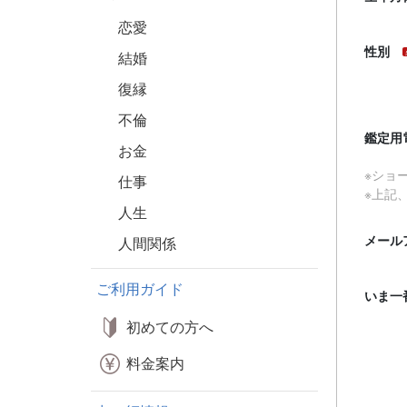
恋愛
性別
結婚
復縁
不倫
鑑定用
お金
※ショ
仕事
※上記
人生
メール
人間関係
ご利用ガイド
いま一
初めての方へ
料金案内