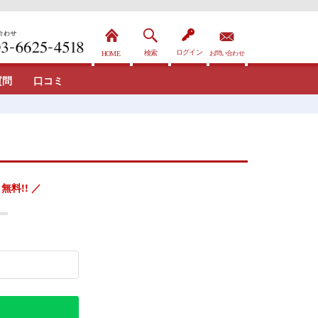
質問
口コミ
無料!! ／