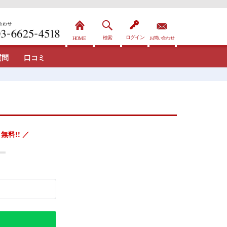
質問
口コミ
無料!! ／