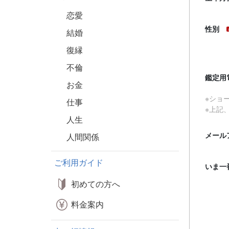
恋愛
性別
結婚
復縁
不倫
鑑定用
お金
※ショ
仕事
※上記
人生
メール
人間関係
ご利用ガイド
いま一
初めての方へ
料金案内