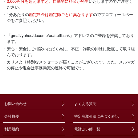
・
2,600円分を超えますと、自動的に料金が発生
いたしますのでご注意く
ださい。
・1分あたりの
鑑定料金は鑑定師ごとに異なります
のでプロフィールペー
ジをご参照ください。
・「gmail/yahoo/docomo/au/softbank」アドレスのご登録を推奨しており
ます。
・安心・安全にご相談いただく為に、不正・詐欺の排除に徹底して取り組
んでおります。
・カリスより特別なメッセージが届くことがございます。また、メルマガ
の停止や退会は事務局宛の連絡で可能です。
お問い合わせ
よくある質問
会社概要
特定商取引法に基づく表記
利用規約
電話占い師一覧