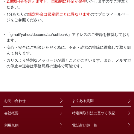
・
2,600円分を超えますと、自動的に料金が発生
いたしますのでご注意く
ださい。
・1分あたりの
鑑定料金は鑑定師ごとに異なります
のでプロフィールペー
ジをご参照ください。
・「gmail/yahoo/docomo/au/softbank」アドレスのご登録を推奨しており
ます。
・安心・安全にご相談いただく為に、不正・詐欺の排除に徹底して取り組
んでおります。
・カリスより特別なメッセージが届くことがございます。また、メルマガ
の停止や退会は事務局宛の連絡で可能です。
お問い合わせ
よくある質問
会社概要
特定商取引法に基づく表記
利用規約
電話占い師一覧