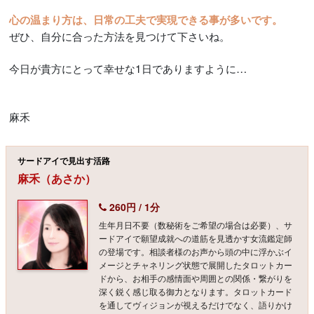
心の温まり方は、日常の工夫で実現できる事が多いです。
ぜひ、自分に合った方法を見つけて下さいね。
今日が貴方にとって幸せな1日でありますように…
麻禾
サードアイで見出す活路
麻禾（あさか）
260円 / 1分
生年月日不要（数秘術をご希望の場合は必要）、サ
ードアイで願望成就への道筋を見透かす女流鑑定師
の登場です。相談者様のお声から頭の中に浮かぶイ
メージとチャネリング状態で展開したタロットカー
ドから、お相手の感情面や周囲との関係・繋がりを
深く鋭く感じ取る御力となります。タロットカード
を通してヴィジョンが視えるだけでなく、語りかけ