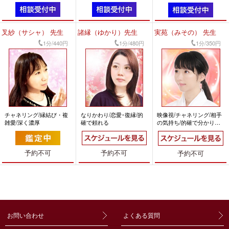
的確で頼れる
持ち・恋愛/前向きになれ
る
叉紗（サシャ） 先生
諸縁（ゆかり）先生
実苑（みその） 先生
1分/440円
1分/480円
1分/350円
チャネリング/縁結び・複
なりかわり/恋愛･復縁/的
映像視/チャネリング/相手
雑愛/深く濃厚
確で頼れる
の気持ち/的確で分かりや
すい
予約不可
予約不可
予約不可
お問い合わせ
よくある質問