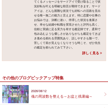
てくるメッセージをサードアイで受け取ることで状
況好転を叶える明確な助言が期待できます。サード
アイは、どんな困難な状況でも好転への活路を見出
せる唯一無二の能力と言えます。特に恋愛や仕事の
お悩みでは、決断に迷い、停滞した状況を進展さ
せ、幸せな結婚や転職を実現させたと評判も高く、
信頼と実績に足る実力を有する鑑定師です。柔和で
包み込むような優しさがありながらも鑑定をてきぱ
き進める頼れる雰囲気あり、話しやすさも随一で、
苦しくて前が見えなくなりそうな時こそ、ぜひ先生
の鑑定を頼られてみて下さい。
詳しく見る
その他のブログピックアップ特集
2026/08/12
魂の周波数を整える～お盆と残暑編～