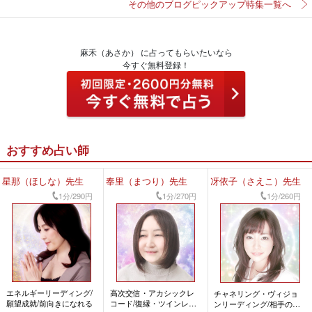
その他のブログピックアップ特集一覧へ
麻禾（あさか） に占ってもらいたいなら
今すぐ無料登録！
おすすめ占い師
星那（ほしな）先生
奉里（まつり）先生
冴依子（さえこ）先生
1分/290円
1分/270円
1分/260円
エネルギーリーディング/
高次交信・アカシックレ
チャネリング・ヴィジョ
願望成就/前向きになれる
コード/復縁・ツインレイ/
ンリーディング/相手の気