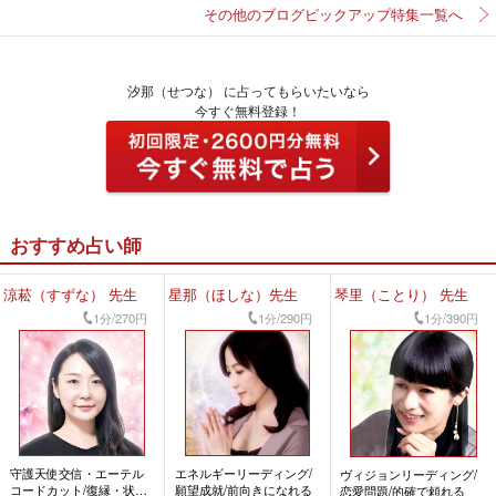
その他のブログピックアップ特集一覧へ
汐那（せつな） に占ってもらいたいなら
今すぐ無料登録！
おすすめ占い師
涼菘（すずな） 先生
星那（ほしな）先生
琴里（ことり） 先生
1分/270円
1分/290円
1分/390円
守護天使交信・エーテル
エネルギーリーディング/
ヴィジョンリーディング/
コードカット/復縁・状況
願望成就/前向きになれる
恋愛問題/的確で頼れる