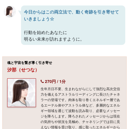
今日からはこの両立法で、動く奇跡を引き寄せて
いきましょう☆
行動を始めたあなたに
明るい未来が訪れますように。
魂と宇宙を繋ぎ導く引き寄せ
汐那（せつな）
270円 / 1分
生年月日不要、生まれながらにして強烈な高次交信
力を備えるアストラルリーディングに長けたチャネ
ラーの登場です。肉体を取り巻くエネルギー層であ
るエーテル体やアストラル体など、多層的なエネル
ギー領域を通じて波動を読み取り、必要なメッセー
ジを降ろします。降ろされたメッセージからは現在
の気持ちや状況を見極め、チャネリングでは目に見
えない情報を受け取り、感じ取ったエネルギーから