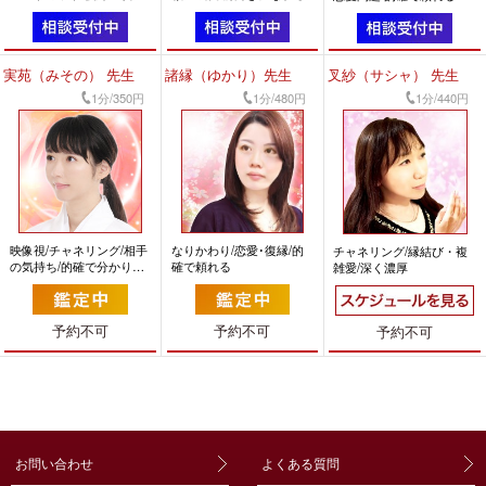
好転/愛に溢れ暖かい
実苑（みその） 先生
諸縁（ゆかり）先生
叉紗（サシャ） 先生
1分/350円
1分/480円
1分/440円
映像視/チャネリング/相手
なりかわり/恋愛･復縁/的
チャネリング/縁結び・複
の気持ち/的確で分かりや
確で頼れる
雑愛/深く濃厚
すい
予約不可
予約不可
予約不可
お問い合わせ
よくある質問