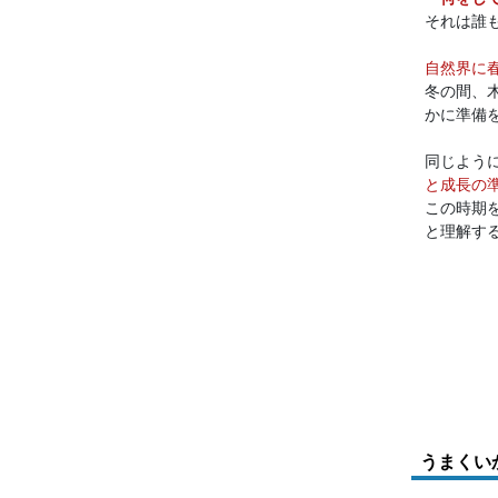
それは誰
自然界に
冬の間、
かに準備
同じよう
と成長の
この時期
と理解す
うまくい