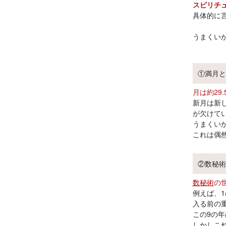
スピリチ
具体的に
うまくい
①満月と
月は約2
新月は新
が欠けて
うまくい
これは偶
②数秘術
数秘術
の
例えば、
入る前の
この9の
しかしこ