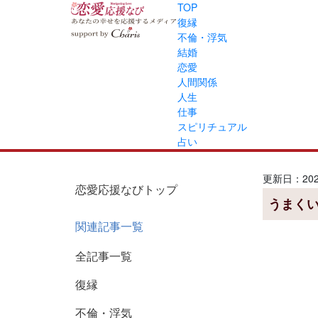
TOP
復縁
不倫・浮気
結婚
恋愛
人間関係
人生
仕事
スピリチュアル
占い
更新日：2026
恋愛応援なびトップ
うまく
関連記事一覧
全記事一覧
復縁
不倫・浮気