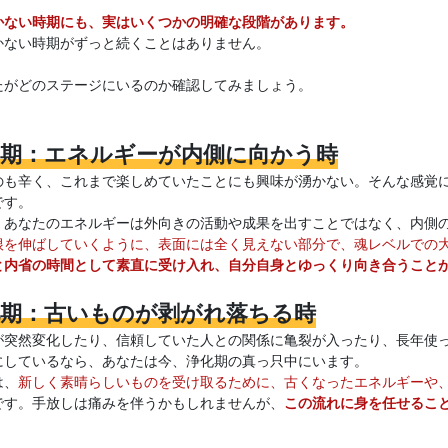
かない時期にも、実はいくつかの明確な段階があります。
かない時期がずっと続くことはありません。
たがどのステージにいるのか確認してみましょう。
滞期：エネルギーが内側に向かう時
のも辛く、これまで楽しめていたことにも興味が湧かない。そんな感覚
です。
、あなたのエネルギーは外向きの活動や成果を出すことではなく、内側
根を伸ばしていくように、表面には全く見えない部分で、魂レベルでの
と内省の時間として素直に受け入れ、自分自身とゆっくり向き合うこと
化期：古いものが剥がれ落ちる時
が突然変化したり、信頼していた人との関係に亀裂が入ったり、長年使
にしているなら、あなたは今、浄化期の真っ只中にいます。
は、
新しく素晴らしいものを受け取るために、古くなったエネルギーや
です。手放しは痛みを伴うかもしれませんが、
この流れに身を任せるこ