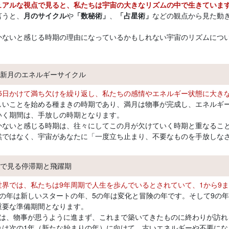
ュアルな視点で見ると、私たちは宇宙の大きなリズムの中で生きていま
言うと、
月のサイクル
や
「数秘術」
、
「占星術」
などの観点から見た動
かないと感じる時期の理由になっているかもしれない宇宙のリズムにつ
新月のエネルギーサイクル
9.5日かけて満ち欠けを繰り返し、私たちの感情やエネルギー状態に大き
しいことを始める種まきの時期であり、満月は物事が完成し、エネルギ
いく期間は、手放しの時期となります。
かないと感じる時期は、往々にしてこの月が欠けていく時期と重なるこ
然ではなく、宇宙があなたに「一度立ち止まり、不要なものを手放しな
で見る停滞期と飛躍期
世界では、私たちは9年周期で人生を歩んでいるとされていて、1から9
1の年は新しいスタートの年、5の年は変化と冒険の年です。そして9の
重要な準備期間となります。
年は、物事が思うように進まず、これまで築いてきたものに終わりが訪れ
れは次の1年（新たな始まりの年）に向けて、古いエネルギーや不要にな