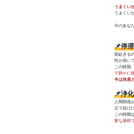
うまくい
うまくい
今のあな
📌停
朝起きる
性が高い
この時期
で静かに
今は休息
📌浄
人間関係
立て続け
この時期
要な過程