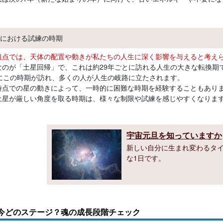
における試練の時期
観点では、天体の配置や動きが私たちの人生に深く影響を与えると考え
なのが「土星回帰」で、これは約29年ごとに訪れる人生の大きな転換期
後にこの時期が訪れ、多くの人が人生の岐路に立たされます。
時点での星の動きによって、一時的に困難な時期を経験することもあり
土星が厳しい角度を取る時期は、様々な制限や試練を感じやすくなりま
宇宙元旦を知っていますか
新しい自分に生まれ変わるタ
な1日です。
今どのステージ？魂の成長段階チェック