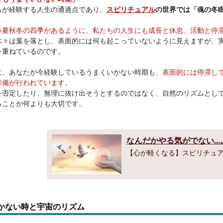
もが経験する人生の通過点であり、
スピリチュアル
の世界では「魂の冬
春夏秋冬の四季があるように、私たちの人生にも成長と休息、活動と停
木々は葉を落とし、表面的には何も起こっていないように見えますが、
を重ねているのです。
に、あなたが今経験しているうまくいかない時期も、
表面的には停滞し
準備が行われています。
を否定したり、無理に抜け出そうとするのではなく、自然のリズムとし
ることが何よりも大切です。
なんだかやる気がでない..
【心が軽くなる】スピリチュ
かない時と宇宙のリズム