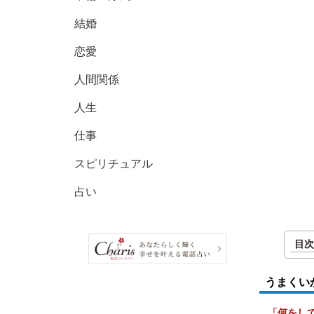
結婚
恋愛
人間関係
人生
仕事
スピリチュアル
占い
目次
うまくい
「何をし