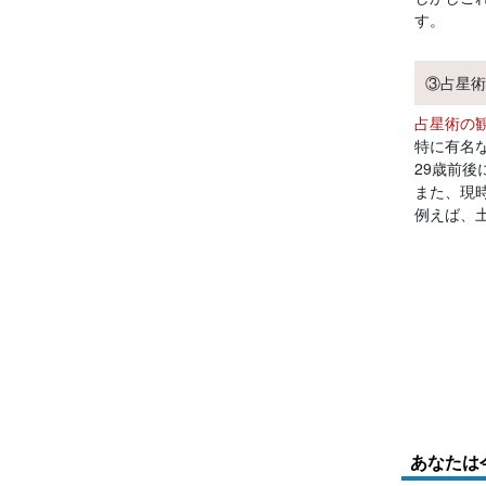
す。
③占星術
占星術の
特に有名
29歳前
また、現
例えば、
あなたは