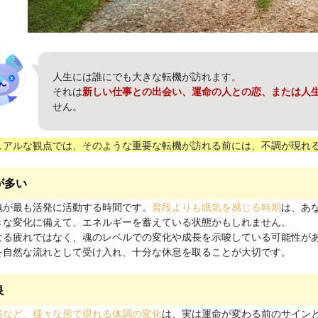
人生には誰にでも大きな転機が訪れます。
それは
新しい仕事との出会い、運命の人との恋、または人
せん。
ュアルな観点では、そのような重要な転機が訪れる前には、不調が現れ
が多い
魂が最も活発に活動する時間です。
普段よりも眠気を感じる時期
は、あ
きな変化に備えて、エネルギーを蓄えている状態かもしれません。
なる疲れではなく、魂のレベルでの変化や成長を示唆している可能性が
を自然な流れとして受け入れ、十分な休息を取ることが大切です。
良
痛など、様々な形で現れる体調の変化
は、実は運命が変わる前のサイン