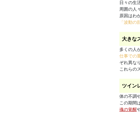
日々の生
周囲の人
原因はわ
「波動の
大きな
多くの人
仕事での
ぞれ異な
これらの
ツイン
体の不調
この期間
魂の覚醒