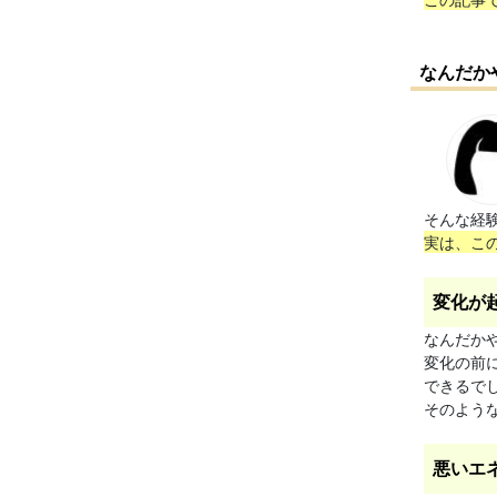
なんだか
そんな経
実は、こ
変化が
なんだか
変化の前
できるで
そのよう
悪いエ