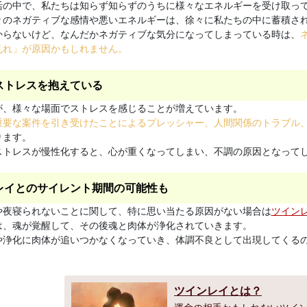
活の中で、私たちは知らず知らずのうちに様々なエネルギーを受け取っ
々のネガティブな感情や悪いエネルギーは、徐々に私たちの中に蓄積さ
からないけど、なんだかネガティブな気分になってしまっている時は、
乱れ」が原因かもしれません。
ストレスを抱えている
が、様々な場面でストレスを感じることが増えています。
重要な案件を引き受けたことによるプレッシャー、人間関係のトラブル
ります。
ストレスが慢性化すると、心が重くなってしまい、不調の原因となって
レイとのサイレント期間の可能性も
や夜寝られないことに関して、特に思い当たる原因がない場合は
ツイン
は、魂が覚醒して、その後魂と肉体が浄化されていきます。
や浄化に肉体が追いつかなくなっていき、体調不良として出現してくる
ツインレイとは？