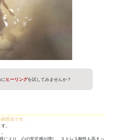
めに
ヒーリング
を試してみませんか？
る瞑想法です。
ます。
う。
践により、心の安定感が増し、ストレス耐性も高まっ