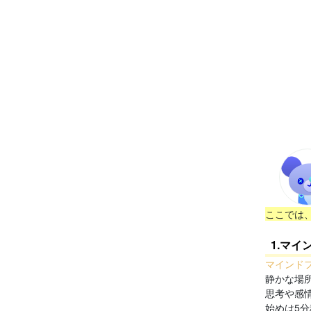
ここでは
1.マ
マインド
静かな場
思考や感
始めは5