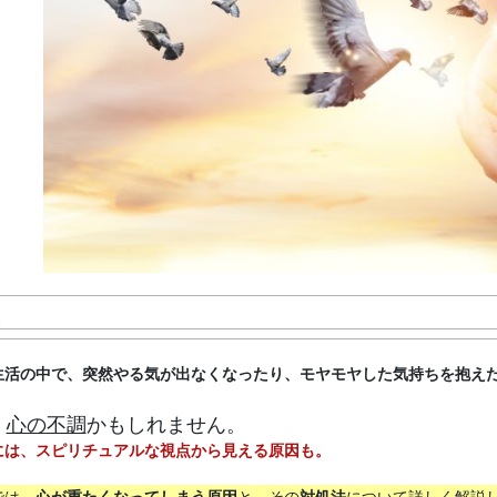
生活の中で、突然やる気が出なくなったり、モヤモヤした気持ちを抱え
、
心の不調
かもしれません。
には、スピリチュアルな視点から見える原因も。
では、
心が重たくなってしまう原因
と、その
対処法
について詳しく解説