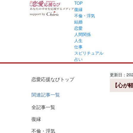
TOP
復縁
不倫・浮気
結婚
恋愛
人間関係
人生
仕事
スピリチュアル
占い
更新日：2026
恋愛応援なびトップ
【心が
関連記事一覧
全記事一覧
復縁
不倫・浮気