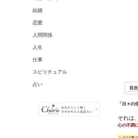
結婚
恋愛
人間関係
人生
仕事
スピリチュアル
占い
目次
「日々の
それは
心の不調
この記事