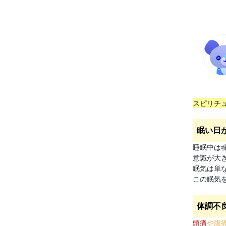
スピリチ
眠い日
睡眠中は
意識が大
眠気は単
この眠気
体調不
頭痛
や腹