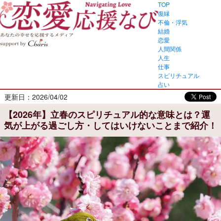
TOP
復縁
不倫・浮気
結婚
恋愛
人間関係
人生
仕事
スピリチュアル
占い
更新日：2026/04/02
【2026年】立春のスピリチュアル的な意味とは？運
気が上がる過ごし方・してはいけないことまで紹介！