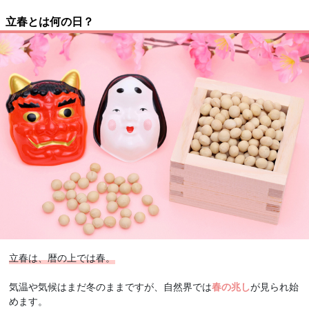
立春とは何の日？
立春は、暦の上では春。
気温や気候はまだ冬のままですが、自然界では
春の兆し
が見られ始
めます。