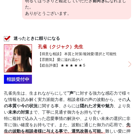
明るくはっきりと鑑定していただき
前向きに
なれまし
た。
ありがとうございます。
迷ったときに頼りになる
孔雀（クジャク）先生
【得意な相談】 本質と対策/複雑愛/選択と可能性
【雰囲気】 愛に溢れ温かい
【総合評価】 ★ ★ ★ ★ ★ 5
孔雀先生は、生まれながらにして
”声”
に対する強力な感応力で様々
な情報を読み解く実力派能力者。相談者様の声の波動から、その
人
の本質
や
今の状況
に関する事、さらには
隠れた才覚や魅力
、より良
い
未来の対策
まで、丁寧に見通す御力をお持ちです。
特に複雑で込み入った恋愛事情の解決や、より良い未来の選択に非
常に強い確度をお持ちです。また、波動に通じた御力の応用で、
先
生の波動を相談者様に与える事で、運気改善も可能。
難しい愛に押