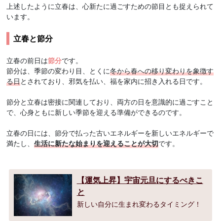
上述したように立春は、心新たに過ごすための節目とも捉えられて
います。
立春と節分
立春の前日は
節分
です。
節分は、季節の変わり目、とくに
冬から春への移り変わりを象徴す
る日
とされており、邪気を払い、福を家内に招き入れる日です。
節分と立春は密接に関連しており、両方の日を意識的に過ごすこと
で、心身ともに新しい季節を迎える準備ができるのです。
立春の日には、節分で払った古いエネルギーを新しいエネルギーで
満たし、
生活に新たな始まりを迎えることが大切
です。
【運気上昇】宇宙元旦にするべきこ
と
新しい自分に生まれ変わるタイミング！