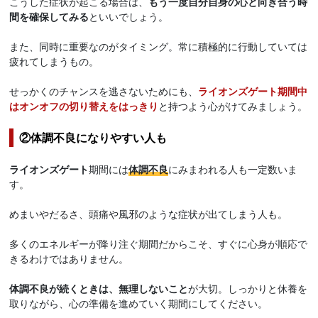
こうした症状が起こる場合は、
もう一度自分自身の心と向き合う時
間を確保してみる
といいでしょう。
また、同時に重要なのがタイミング。常に積極的に行動していては
疲れてしまうもの。
せっかくのチャンスを逃さないためにも、
ライオンズゲート期間中
はオンオフの切り替えをはっきり
と持つよう心がけてみましょう。
②体調不良になりやすい人も
ライオンズゲート
期間には
体調不良
にみまわれる人も一定数いま
す。
めまいやだるさ、頭痛や風邪のような症状が出てしまう人も。
多くのエネルギーが降り注ぐ期間だからこそ、すぐに心身が順応で
きるわけではありません。
体調不良が続くときは、無理しないこと
が大切。しっかりと休養を
取りながら、心の準備を進めていく期間にしてください。