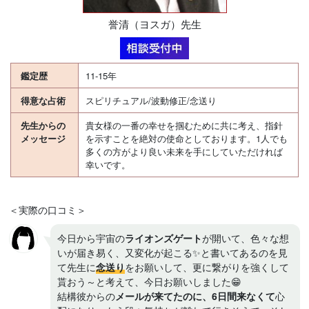
誉清（ヨスガ）先生
鑑定歴
11-15年
得意な占術
スピリチュアル/波動修正/念送り
先生からの
貴女様の一番の幸せを掴むために共に考え、指針
メッセージ
を示すことを絶対の使命としております。1人でも
多くの方がより良い未来を手にしていただければ
幸いです。
＜実際の口コミ＞
今日から宇宙の
ライオンズゲート
が開いて、色々な想
いが届き易く、又変化が起こる✨と書いてあるのを見
て先生に
念送り
をお願いして、更に繋がりを強くして
貰おう～と考えて、今日お願いしました😁
結構彼からの
メールが来てたのに、6日間来なくて
心