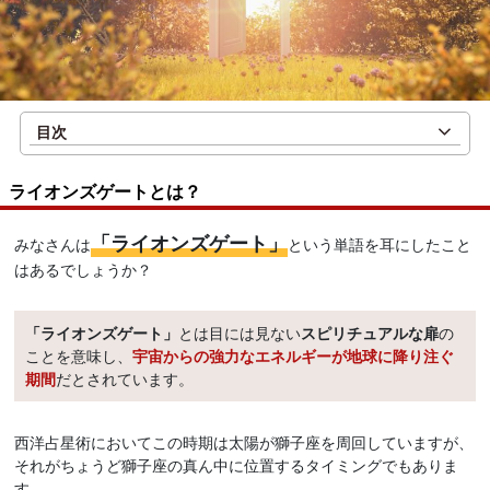
目次
ライオンズゲートとは？
「ライオンズゲート」
みなさんは
という単語を耳にしたこと
はあるでしょうか？
「ライオンズゲート」
とは目には見ない
スピリチュアルな扉
の
ことを意味し、
宇宙からの強力なエネルギーが地球に降り注ぐ
期間
だとされています。
西洋占星術においてこの時期は太陽が獅子座を周回していますが、
それがちょうど獅子座の真ん中に位置するタイミングでもありま
す。