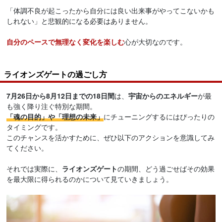
「体調不良が起こったから自分には良い出来事がやってこないかも
しれない」と悲観的になる必要はありません。
自分のペースで無理なく変化を楽しむ
心が大切なのです。
ライオンズゲートの過ごし方
7月26日から8月12日までの18日間
は、
宇宙からのエネルギー
が最
も強く降り注ぐ特別な期間。
「魂の目的」や「理想の未来」
にチューニングするにはぴったりの
タイミングです。
このチャンスを活かすために、ぜひ以下のアクションを意識してみ
てください。
それでは実際に、
ライオンズゲート
の期間、どう過ごせばその効果
を最大限に得られるのかについて見ていきましょう。