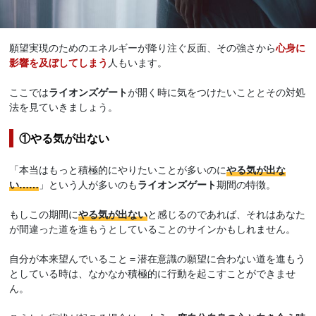
願望実現のためのエネルギーが降り注ぐ反面、その強さから
心身に
影響を及ぼしてしまう
人もいます。
ここでは
ライオンズゲート
が開く時に気をつけたいこととその対処
法を見ていきましょう。
①やる気が出ない
「本当はもっと積極的にやりたいことが多いのに
やる気が出な
い……
」という人が多いのも
ライオンズゲート
期間の特徴。
もしこの期間に
やる気が出ない
と感じるのであれば、それはあなた
が間違った道を進もうとしていることのサインかもしれません。
自分が本来望んでいること＝潜在意識の願望に合わない道を進もう
としている時は、なかなか積極的に行動を起こすことができませ
ん。