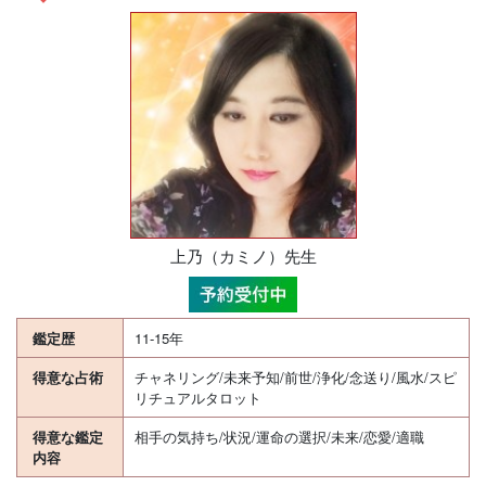
上乃（カミノ）先生
鑑定歴
11-15年
得意な占術
チャネリング/未来予知/前世/浄化/念送り/風水/スピ
リチュアルタロット
得意な鑑定
相手の気持ち/状況/運命の選択/未来/恋愛/適職
内容