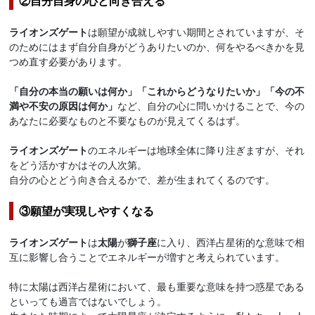
②自分自身の心と向き合える
ライオンズゲート
は願望が成就しやすい期間とされていますが、そ
のためにはまず自分自身がどうありたいのか、何をやるべきかを見
つめ直す必要があります。
「自分の本当の願いは何か」「これからどうなりたいか」「今の不
満や不安の原因は何か」
など、自分の心に問いかけることで、今の
あなたに必要なものと不要なものが見えてくるはず。
ライオンズゲート
のエネルギーは地球全体に降り注ぎますが、それ
をどう活かすかはその人次第。
自分の心とどう向き合えるかで、差が生まれてくるのです。
③願望が実現しやすくなる
ライオンズゲート
は
太陽
が
獅子座
に入り、西洋占星術的な意味で相
互に影響し合うことでエネルギーが増すと考えられています。
特に太陽は西洋占星術において、最も重要な意味を持つ惑星である
といっても過言ではないでしょう。