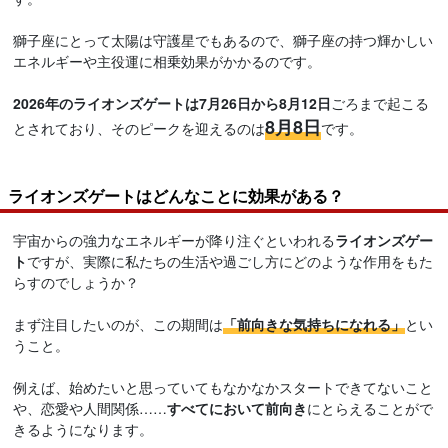
獅子座にとって太陽は守護星でもあるので、獅子座の持つ輝かしい
エネルギーや主役運に相乗効果がかかるのです。
2026年のライオンズゲートは7月26日から8月12日
ごろまで起こる
8月8日
とされており、そのピークを迎えるのは
です。
ライオンズゲートはどんなことに効果がある？
宇宙からの強力なエネルギーが降り注ぐといわれる
ライオンズゲー
ト
ですが、実際に私たちの生活や過ごし方にどのような作用をもた
らすのでしょうか？
まず注目したいのが、この期間は
「前向きな気持ちになれる」
とい
うこと。
例えば、始めたいと思っていてもなかなかスタートできてないこと
や、恋愛や人間関係……
すべてにおいて前向き
にとらえることがで
きるようになります。