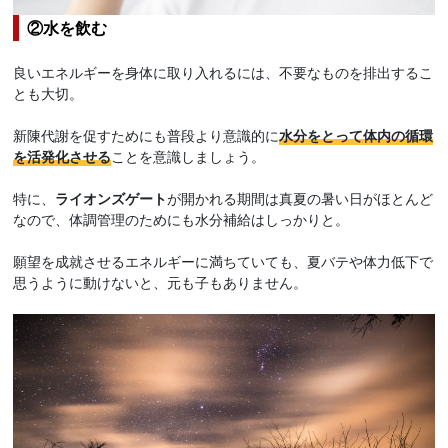
②水を飲む
良いエネルギーを身体に取り入れるには、不要なものを排出するこ
とも大切。
新陳代謝を促すためにも普段より意識的に
水分をとって体内の循環
を活発化させる
ことを意識しましょう。
特に、
ライオンズゲート
が開かれる期間は真夏の暑い日がほとんど
なので、体調管理のためにも水分補給はしっかりと。
願望を成就させるエネルギーに満ちていても、夏バテや体力低下で
思うように動けないと、元も子もありません。